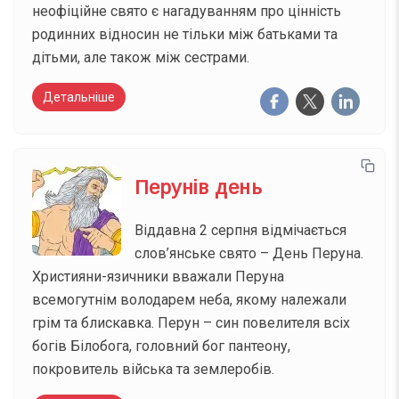
неофіційне свято є нагадуванням про цінність
родинних відносин не тільки між батьками та
дітьми, але також між сестрами.
Детальніше
Перунів день
Віддавна 2 серпня відмічається
слов’янське свято – День Перуна.
Християни-язичники вважали Перуна
всемогутнім володарем неба, якому належали
грім та блискавка. Перун – син повелителя всіх
богів Білобога, головний бог пантеону,
покровитель війська та землеробів.