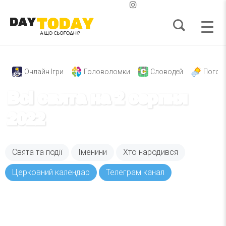
Онлайн Ігри
Головоломки
Словодей
Погод
Всі свята на 2 серпня
2022
Свята та події
Іменини
Хто народився
Церковний календар
Телеграм канал
Вже 6 років DAY TODAY складає для вас «
Список свят на день
». Підписуйтесь на щоденну
розсилку зручним для вас способом.