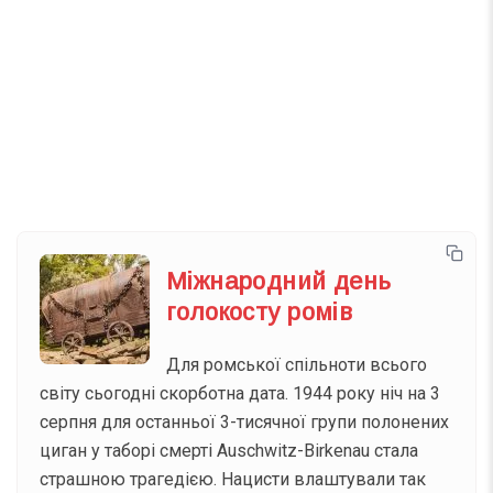
Телеграм
Інстаграм
Email
Підписатися
Ваш імейл
Міжнародний день
голокосту ромів
Для ромської спільноти всього
світу сьогодні скорботна дата. 1944 року ніч на 3
серпня для останньої 3-тисячної групи полонених
циган у таборі смерті Auschwitz-Birkenau стала
страшною трагедією. Нацисти влаштували так