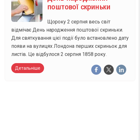
поштової скриньки
Щороку 2 серпня весь світ
відмічає День народження поштової скриньки.
Для святкування цієї події було встановлено дату
появи на вулицях Лондона перших скриньок для
листів. Це відбулося 2 серпня 1858 року.
Детальніше
Вже 6 років DAY TODAY складає для вас «
Список свят на день
». Підписуйтесь на щоденну
розсилку зручним для вас способом.
Телеграм
Інстаграм