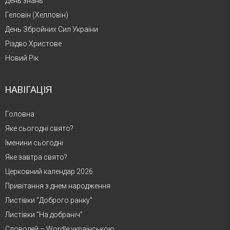
День знань
Геловін (Хелловін)
День Збройних Сил України
Різдво Христове
Новий Рік
НАВІГАЦІЯ
Головна
Яке сьогодні свято?
Іменини сьогодні
Яке завтра свято?
Церковний календар 2026
Привітання з днем народження
Листівки “Доброго ранку”
Листівки “На добраніч”
Словодей – Wordle українською