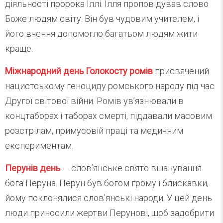
діяльності пророка Іллі. Ілля проповідував слово
Боже людям світу. Він був чудовим учителем, і
його вчення допомогло багатьом людям жити
краще.
Міжнародний день Голокосту ромів
присвячений
нацистському геноциду ромського народу під час
Другої світової війни. Ромів ув’язнювали в
концтаборах і таборах смерті, піддавали масовим
розстрілам, примусовій праці та медичним
експериментам.
Перунів день
— слов’янське свято вшанування
бога Перуна. Перун був богом грому і блискавки,
йому поклонялися слов’янські народи. У цей день
люди приносили жертви Перунові, щоб задобрити