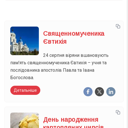
Священномученика
Євтихія
24 серпня віряни вшановують
пам’ять священномученика Євтихія – учня та
послідовника апостолів Павла та Івана
Богослова.
Детальніше
День народження
картопляних чипсів