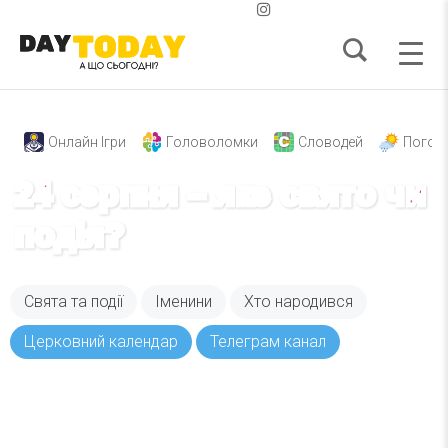
Онлайн Ігри
Головоломки
Словодей
Погод
24 серпня – яке свято чи
подія?
Свята та події
Іменини
Хто народився
Церковний календар
Телеграм канал
Вже 6 років DAY TODAY складає для вас «
Список свят на день
». Підписуйтесь на щоденну
розсилку зручним для вас способом.