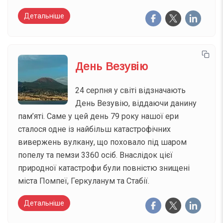
Детальніше
День Везувію
24 серпня у світі відзначають
День Везувію, віддаючи данину
пам’яті. Саме у цей день 79 року нашої ери
сталося одне із найбільш катастрофічних
вивержень вулкану, що поховало під шаром
попелу та пемзи 3360 осіб. Внаслідок цієї
природної катастрофи були повністю знищені
міста Помпеї, Геркуланум та Стабії.
Детальніше