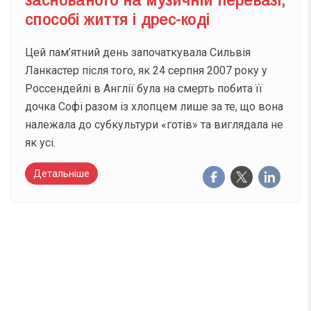
заснованого на музичній перевазі,
способі життя і дрес-коді
Цей пам’ятний день започаткувала Сильвія
Ланкастер після того, як 24 серпня 2007 року у
Россендейлі в Англії була на смерть побита її
дочка Софі разом із хлопцем лише за те, що вона
належала до субкультури «готів» та виглядала не
як усі.
Детальніше
Вже 6 років DAY TODAY складає для вас «
Список свят на день
». Підписуйтесь на щоденну
розсилку зручним для вас способом.