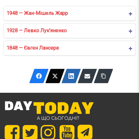
1948 — Жан-Мішель Жарр
1928 — Левко Лук’яненко
1848 — Євген Лансере