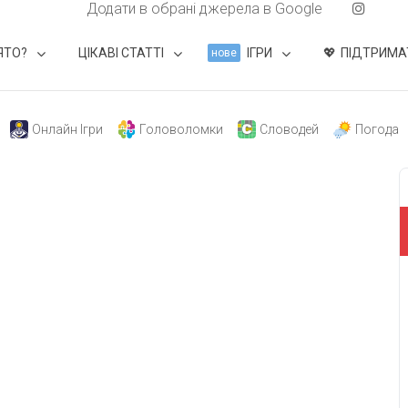
Додати в обрані джерела в Google
ЯТО?
ЦІКАВІ СТАТТІ
ІГРИ
ПІДТРИМА
нове
Онлайн Ігри
Головоломки
Словодей
Погода
свят на день
». Підписуйтесь на щоденну розсилку
Підписатися