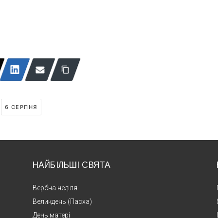
6 СЕРПНЯ
НАЙБІЛЬШІ СВЯТА
Вербна неділя
Великдень (Пасха)
День матері