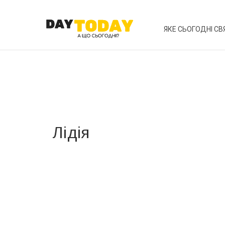
ЯКЕ СЬОГОДНІ СВ
Лідія
Вже 6 років DAY TODAY складає для вас «
Список 
зручним для вас способом.
Телеграм
Інстаграм
Ваш імейл