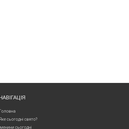
НАВІГАЦІЯ
Головна
Яке сьогодні свято?
Іменини сьогодні