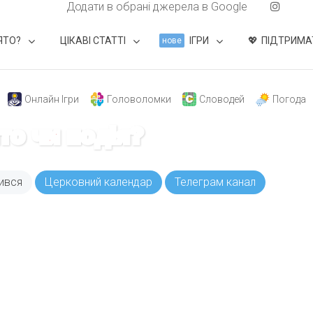
Додати в обрані джерела в Google
ЯТО?
ЦІКАВІ СТАТТІ
ІГРИ
ПІДТРИМА
нове
Онлайн Ігри
Головоломки
Словодей
Погода
ято чи подія?
ився
Церковний календар
Телеграм канал
ODAY складає для вас «
Список свят на день
». Підписуйтесь на 
способом.
Інстаграм