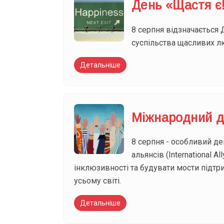
День «Щастя є
8 серпня відзначається 
суспільства щасливих лю
Детальніше
Міжнародний д
8 серпня - особливий де
альянсів (International 
інклюзивності та будувати мости підт
усьому світі.
Детальніше