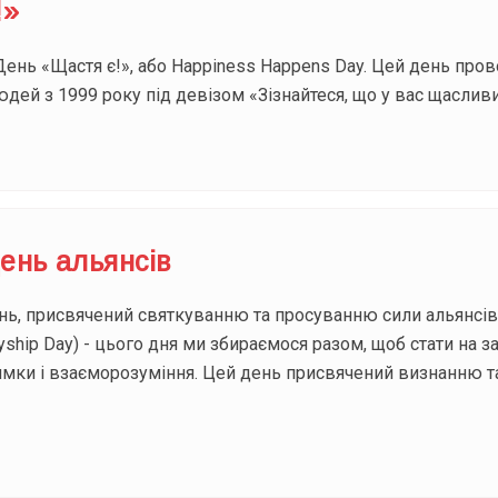
!»
День «Щастя є!», або Happiness Happens Day. Цей день пров
дей з 1999 року під девізом «Зізнайтеся, що у вас щаслив
ень альянсів
нь, присвячений святкуванню та просуванню сили альянсів
Allyship Day) - цього дня ми збираємося разом, щоб стати на 
римки і взаєморозуміння. Цей день присвячений визнанню 