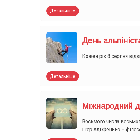
Детальніше
День альпініст
Кожен рік 8 серпня відзн
Детальніше
Міжнародний д
Восьмого числа восьмог
П’єр Аді Феньйо – філос