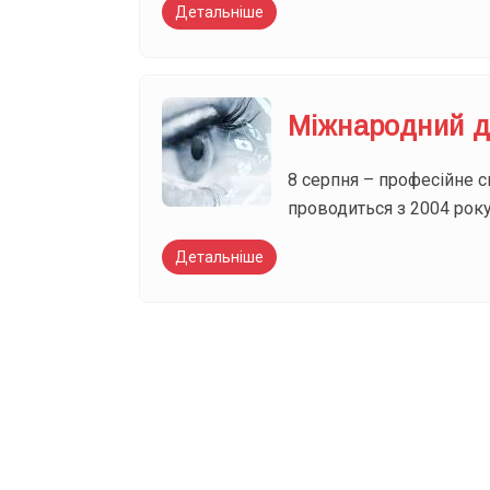
Детальніше
Міжнародний д
8 серпня – професійне с
проводиться з 2004 року
Детальніше
Вже 6 років DAY T
зручним для вас 
Телеграм