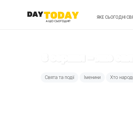
ЯКЕ СЬОГОДНІ СВ
8 серпня – яке св
Свята та події
Іменини
Хто народ
Вже 6 років DAY T
зручним для вас 
Телеграм
Email