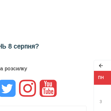
Під
НЬ
8 серпня?
та розсилку
ПН
3