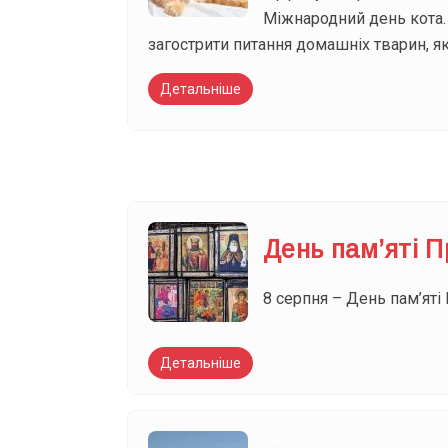
Міжнародний день кота.
загострити питання домашніх тварин, як
Детальніше
День пам’яті П
8 серпня – День пам’яті
Детальніше