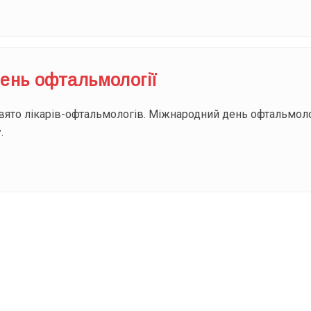
ень офтальмології
вято лікарів-офтальмологів. Міжнародний день офтальмології
.
ODAY складає для вас «
Список свят на день
». Підписуйтесь на 
способом.
Інстаграм