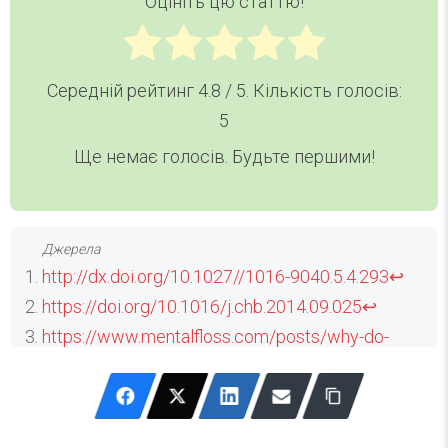
Оцініть цю статтю!
Середній рейтинг
4.8
/ 5. Кількість голосів:
5
Ще немає голосів. Будьте першими!
http://dx.doi.org/10.1027//1016-9040.5.4.293
↩
https://doi.org/10.1016/j.chb.2014.09.025
↩
https://www.mentalfloss.com/posts/why-do-
we-tilt-our-heads-when-being-photographed
↩