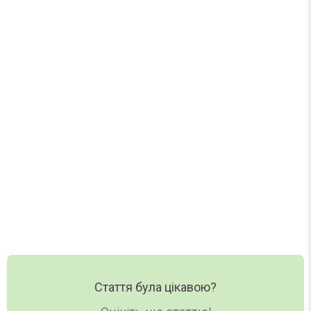
Найцікавіше за тиждень
Один лист на тиждень. Без спаму.
Нові статті, добірки та корисні матеріали DAY
TODAY — в одному короткому листі.
Ваш email
Email
Хочу дайджест
Стаття була цікавою?