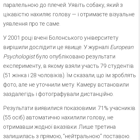
паралельною до плечей. Уявіть собаку, який з
цікавістю нахиляє голову — і отримаєте візуальне
уявлення про те саме.
У 2001 році вчені Болонського університету
вирішили дослідити це явище. У журналі
European
Psychologist
було опубліковано результати
експерименту, в якому взяли участь 79 студентів
(51 жінка і 28 чоловіків). Їм сказали, що їм зроблять
фото, але не уточнили мету. Камеру встановили
заздалегідь і фотографували дистанційно.
Результати виявилися показовими: 71% учасників
(55 осіб) автоматично нахилили голову, не
отримавши жодної вказівки. Лише третина
залишилась з прямою, “нейтральною” поставою.