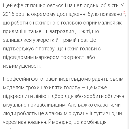
Цей ефект поширюється і на нелюдські об’єкти. У
2
2016 році в окремому дослідженні було показано
,
що роботи з нахиленою головою сприймалися як
приємніші та менш загрозливі, ніж ті, що
залишалися у жорсткій, прямій позі. Це
підтверджує гіпотезу, що нахил голови є
підсвідомим маркером покірності або
невимушеності.
Професійні фотографи іноді свідомо радять своїм
моделям трохи нахиляти голову — це може
підкреслити лінію підборіддя або зробити обличчя
візуально привабливішим. Але важко сказати, чи
люди роблять це з таких міркувань інтуїтивно, чи
через навіювання. Ймовірно, це комбінація