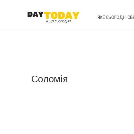
ЯКЕ СЬОГОДНІ СВ
Соломія
Вже 6 років DAY TODAY складає для вас «
Список 
зручним для вас способом.
Телеграм
Інстаграм
Ваш імейл