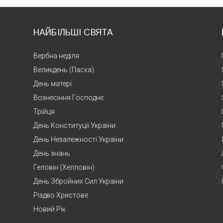
НАЙБІЛЬШІ СВЯТА
Вербна неділя
Великдень (Пасха)
День матері
Вознесіння Господнє
Трійця
День Конституції України
День Незалежності України
День знань
Геловін (Хелловін)
День Збройних Сил України
Різдво Христове
Новий Рік