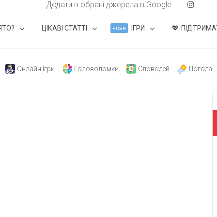
Додати в обрані джерела в Google
ЯТО?
ЦІКАВІ СТАТТІ
ІГРИ
ПІДТРИМА
нове
Онлайн Ігри
Головоломки
Словодей
Погода
свят на день
». Підписуйтесь на щоденну розсилку
Підписатися