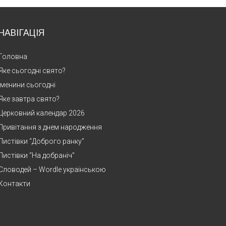
НАВІГАЦІЯ
Головна
Яке сьогодні свято?
Іменини сьогодні
Яке завтра свято?
Церковний календар 2026
Привітання з днем народження
Листівки “Доброго ранку”
Листівки “На добраніч”
Словодей – Wordle українською
Контакти