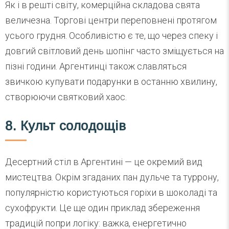
Як і в решті світу, комерційна складова свята
величезна. Торгові центри переповнені протягом
усього грудня. Особливістю є те, що через спеку і
довгий світловий день шопінг часто зміщується на
пізні години. Аргентинці також славляться
звичкою купувати подарунки в останню хвилину,
створюючи святковий хаос.
8. Культ солодощів
Десертний стіл в Аргентині — це окремий вид
мистецтва. Окрім згаданих пан дульче та туррону,
популярністю користуються горіхи в шоколаді та
сухофрукти. Це ще один приклад збереження
традицій попри логіку: важка, енергетично