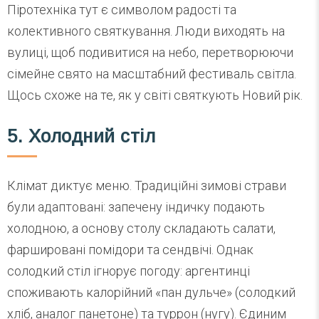
Піротехніка тут є символом радості та
колективного святкування. Люди виходять на
вулиці, щоб подивитися на небо, перетворюючи
сімейне свято на масштабний фестиваль світла.
Щось схоже на те, як у світі святкують Новий рік.
5. Холодний стіл
Клімат диктує меню. Традиційні зимові страви
були адаптовані: запечену індичку подають
холодною, а основу столу складають салати,
фаршировані помідори та сендвічі. Однак
солодкий стіл ігнорує погоду: аргентинці
споживають калорійний «пан дульче» (солодкий
хліб, аналог панетоне) та туррон (нугу). Єдиним