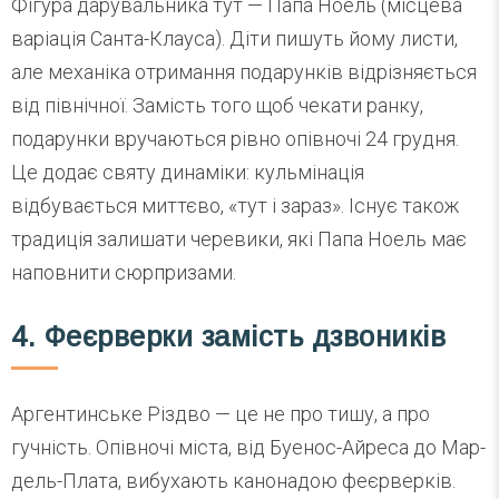
Фігура дарувальника тут — Папа Ноель (місцева
варіація Санта-Клауса). Діти пишуть йому листи,
але механіка отримання подарунків відрізняється
від північної. Замість того щоб чекати ранку,
подарунки вручаються рівно опівночі 24 грудня.
Це додає святу динаміки: кульмінація
відбувається миттєво, «тут і зараз». Існує також
традиція залишати черевики, які Папа Ноель має
наповнити сюрпризами.
4. Феєрверки замість дзвоників
Аргентинське Різдво — це не про тишу, а про
гучність. Опівночі міста, від Буенос-Айреса до Мар-
дель-Плата, вибухають канонадою феєрверків.