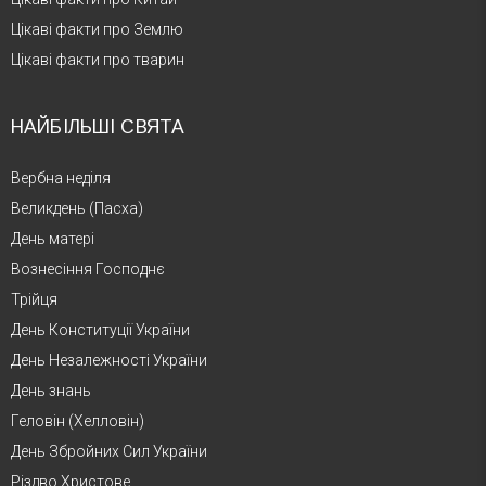
Цікаві факти про Землю
Цікаві факти про тварин
НАЙБІЛЬШІ СВЯТА
Вербна неділя
Великдень (Пасха)
День матері
Вознесіння Господнє
Трійця
День Конституції України
День Незалежності України
День знань
Геловін (Хелловін)
День Збройних Сил України
Різдво Христове