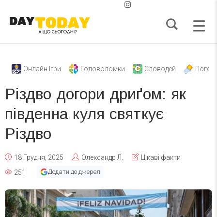
Онлайн Ігри
Головоломки
Словодей
Погод
Різдво догори дриґом: як
південна куля святкує
Різдво
18 Грудня, 2025
Олександр Л.
Цікаві факти
Додати до джерел
251