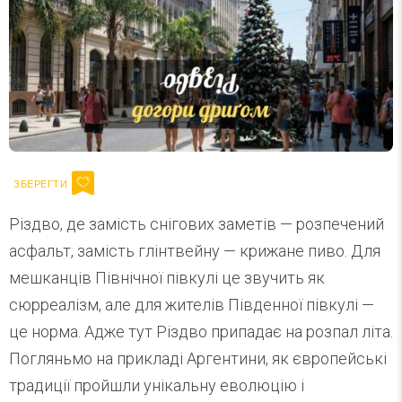
Різдво, де замість снігових заметів — розпечений
асфальт, замість глінтвейну — крижане пиво. Для
мешканців Північної півкулі це звучить як
сюрреалізм, але для жителів Південної півкулі —
це норма. Адже тут Різдво припадає на розпал літа.
Погляньмо на прикладі Аргентини, як європейські
традиції пройшли унікальну еволюцію і