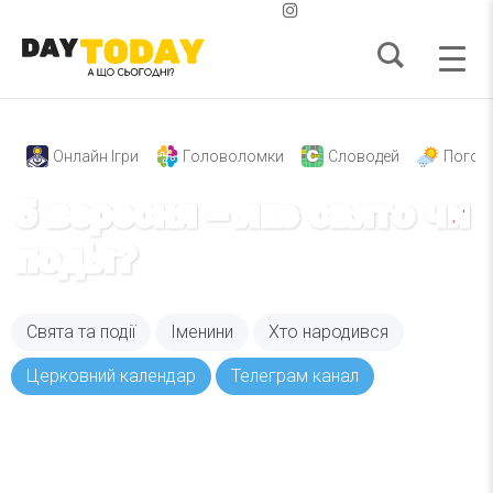
Онлайн Ігри
Головоломки
Словодей
Погод
5 вересня – яке свято чи
подія?
Свята та події
Іменини
Хто народився
Церковний календар
Телеграм канал
Вже 6 років DAY TODAY складає для вас «
Список свят на день
». Підписуйтесь на щоденну
розсилку зручним для вас способом.