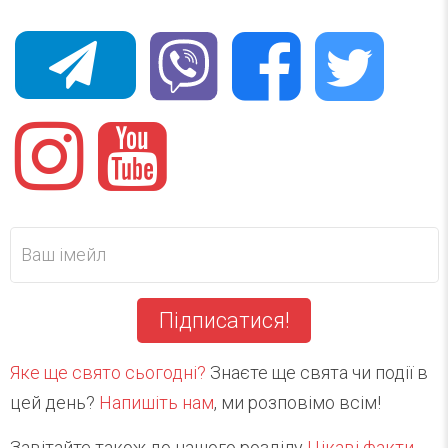
Підписатися!
Яке ще свято сьогодні?
Знаєте ще свята чи події в
цей день?
Напишіть нам
, ми розповімо всім!
Завітайте також до нашого розділу
Цікаві факти
.