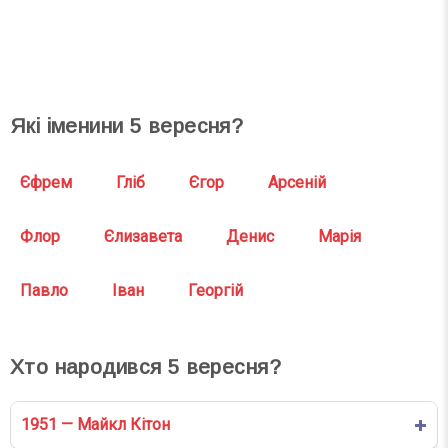
СВЯТА СЬОГОДНІ
СВЯТА ЗАВТРА
Які іменини
5
вересня?
Єфрем
Гліб
Єгор
Арсеній
Флор
Єлизавета
Денис
Марія
Павло
Іван
Георгій
Хто народився
5
вересня?
1951 — Майкл Кітон