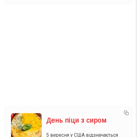
Вже 6 років DAY TODAY складає для вас «
Список свят на день
». Підписуйтесь на щоденну
розсилку зручним для вас способом.
Телеграм
Інстаграм
Email
Підписатися
Ваш імейл
День піци з сиром
5 вересня у США відзначається