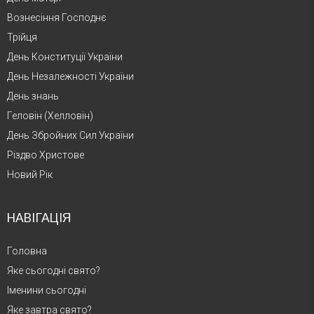
Вознесіння Господнє
Трійця
День Конституції України
День Незалежності України
День знань
Геловін (Хелловін)
День Збройних Сил України
Різдво Христове
Новий Рік
НАВІГАЦІЯ
Головна
Яке сьогодні свято?
Іменини сьогодні
Яке завтра свято?