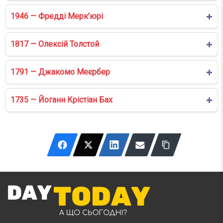
1946 — Фредді Мерк’юрі
1817 — Олексій Толстой
1791 — Джакомо Меєрбер
1735 — Йоганн Крістіан Бах