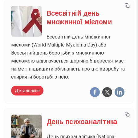
Всесвітній день
множинної мієломи
Всесвітній день множинної
мієломи (World Multiple Myeloma Day) або
Всесвітній день боротьби з множинною
мієломою відзначається щорічно 5 вересня, має
на меті підвищити обізнаність про цю хворобу та
спирияти боротьбі з нею.
Детальніше
День психоаналітика
День психоаналітика (National