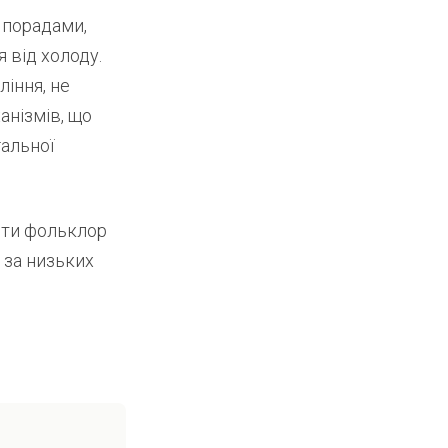
 порадами,
 від холоду.
ління, не
анізмів, що
альної
ити фольклор
я за низьких