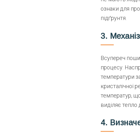
ознаки для про
підґрунтя.
3. Механіз
Всупереч пошир
процесу. Наспр
температури з
кристалічної р
температур, що
виділяє тепло 
4. Визнач