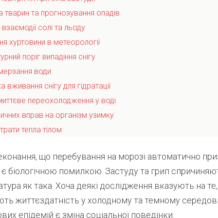
а тварин та прогнозування опадів
 взаємодії солі та льоду
ня хуртовини в метеорології
урний поріг випадіння снігу
мерзання води
а вживання снігу для гідратації
 миттєве переохолодження у воді
зичних вправ на організм узимку
трати тепла тілом
конання, що перебування на морозі автоматично при
є біологічною помилкою. Застуду та грип спричиняють
тура як така. Хоча деякі дослідження вказують на те,
ють життєздатність у холодному та темному середов
их епідемій є зміна соціальної поведінки.