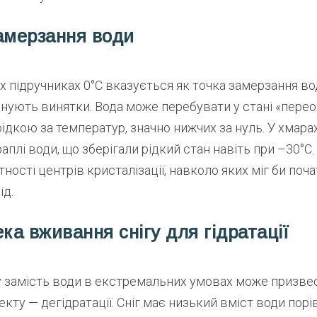
амерзання води
х підручниках 0°C вказується як точка замерзання вод
снують винятки. Вода може перебувати у стані «пере
дкою за температур, значно нижчих за нуль. У хмара
аплі води, що зберігали рідкий стан навіть при –30°
тності центрів кристалізації, навколо яких міг би поч
ід.
ека вживання снігу для гідратації
у замість води в екстремальних умовах може призве
кту — дегідратації. Сніг має низький вміст води порі