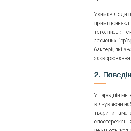
Узимку люди п
приміщеннях, щ
того, низькі 
захисних бар’є
бактерії, які
вже
захворювання.
2. Поведі
У народній мет
відчуваючи наб
тварини намаг
спостереження 
не мають жодно