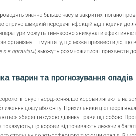
роводять значно більше часу в закритих, погано про
о сприяє швидкій передачі інфекцій від людини до л
температури можуть тимчасово знижувати ефективніс
рів організму — імунітету, що може призвести до, що в
 є в організмі
, зможуть розмножитися і призвести д
нка тварин та прогнозування опадів
еорології існує твердження, що корови лягають на з
лиження дощу або снігу. Прихильники цієї теорії вва
аються зберегти сухою ділянку трави під собою. Про
показують, що корови відпочивають лежачи з багать
го стосунку до атмосферного тиску чи опадів. Вико