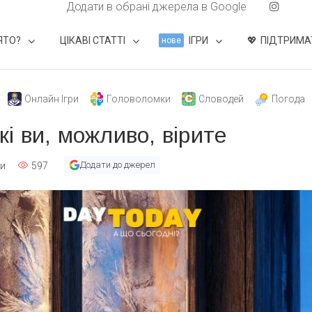
Додати в обрані джерела в Google
ЯТО?
ЦІКАВІ СТАТТІ
ІГРИ
ПІДТРИМА
нове
Онлайн Ігри
Головоломки
Словодей
Погода
кі ви, можливо, вірите
Додати до джерел
ти
597