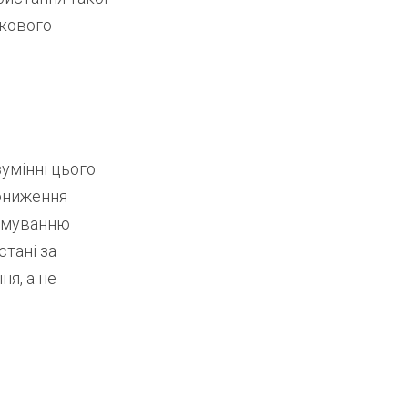
укового
зумінні цього
пониження
ормуванню
стані за
ня, а не