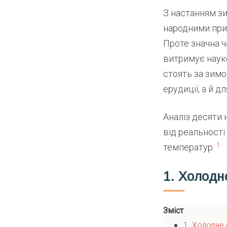
З настанням з
народними при
Проте значна ч
витримує науко
стоять за зим
ерудиції, а й 
Аналіз десяти
від реальності
1
температур.
1. Холодн
Зміст
1. Холодне 