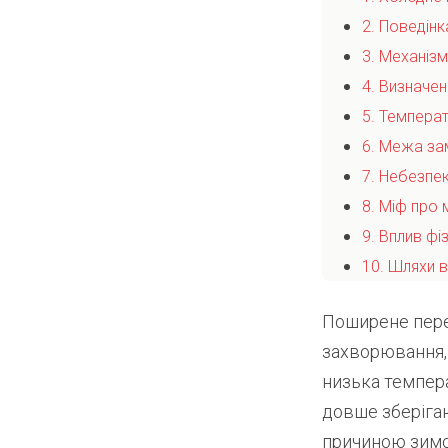
2. Поведінк
3. Механізм
4. Визначен
5. Температ
6. Межа за
7. Небезпек
8. Міф про
9. Вплив фі
10. Шляхи в
Поширене пере
захворювання, 
низька темпера
довше зберіга
причиною зимов