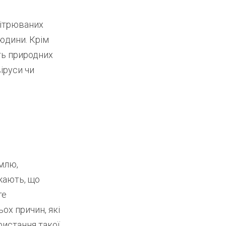
вітрюваних
юдини. Крім
ть природних
іруси чи
о
емлю,
жають, що
те
ох причин, які
ристання такої