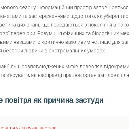
имового сезону інформаційний простір заповнюється
кметами та застереженнями щодо того, як уберегтися
астина цих знань, що передаються з покоління в поко
вої перевірки. Розуміння фізичних та біологічних мех
овими явищами, є критично важливим не лише для заг
для безпеки людини в екстремальних умовах.
 найбільш розповсюджених міфів дозволяє відокрем
 та з’ясувати, як насправді працює організм і довкілл
е повітря як причина застуди
повітря як причина застуди