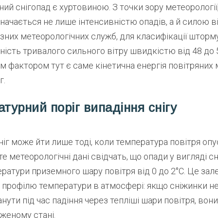
ий снігопад є хуртовиною. З точки зору метеорології
значається не лише інтенсивністю опадів, а й силою віт
зних метеорологічних служб, для класифікації шторм
ність тривалого сильного вітру швидкістю від 48 до 
 фактором тут є саме кінетична енергія повітряних 
г.
атурний поріг випадіння снігу
сніг може йти лише тоді, коли температура повітря оп
те метеорологічні дані свідчать, що опади у вигляді с
ератури приземного шару повітря від 0 до 2°C. Це зал
 профілю температури в атмосфері: якщо сніжинки н
нути під час падіння через тепліші шари повітря, вон
женому стані.