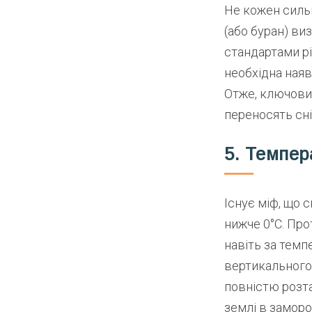
Не кожен сильн
(або буран) ви
стандартами рі
необхідна наяв
Отже, ключовим
переносять сні
5. Темпер
Існує міф, що 
нижче 0°C. Про
навіть за темп
вертикального
повністю розта
землі в заморо