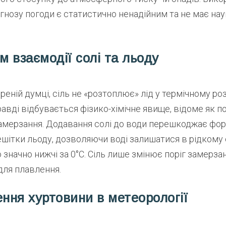
гнозу погоди є статистично ненадійним та не має на
м взаємодії солі та льоду
еній думці, сіль не «розтоплює» лід у термічному ро
авді відбувається фізико-хімічне явище, відоме як 
амерзання. Додавання солі до води перешкоджає ф
ешітки льоду, дозволяючи воді залишатися в рідкому 
 значно нижчі за 0°C. Сіль лише змінює поріг замерзан
для плавлення.
ення хуртовини в метеорології