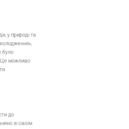
и, у природі та
охолодження»,
х було
C. Це можливо
ати
сти до
вняно зі своїм