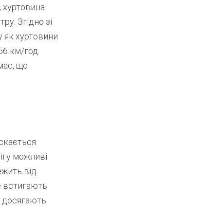
, хуртовина
ру. Згідно зі
у як хуртовини
56 км/год.
мас, що
ускається
нігу можливі
ежить від
е встигають
и досягають