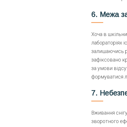
6. Межа з
Хоча в шкільни
лабораторіях і
залишаючись рі
зафіксовано кр
за умови відсу
формуватися л
7. Небезп
Вживання сніг
зворотного ефе