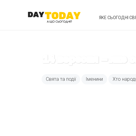
ЯКЕ СЬОГОДНІ СВ
14 вересня – яке 
Свята та події
Іменини
Хто народ
Вже 6 років DAY T
зручним для вас 
Телеграм
Email