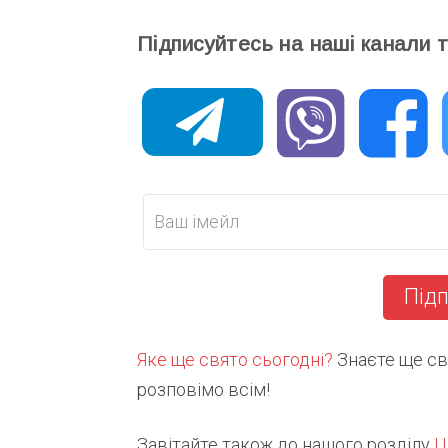
Підписуйтесь на наші канали 
Підп
Яке ще свято сьогодні?
Знаєте ще свя
розповімо всім!
Завітайте також до нашого розділу
Ц