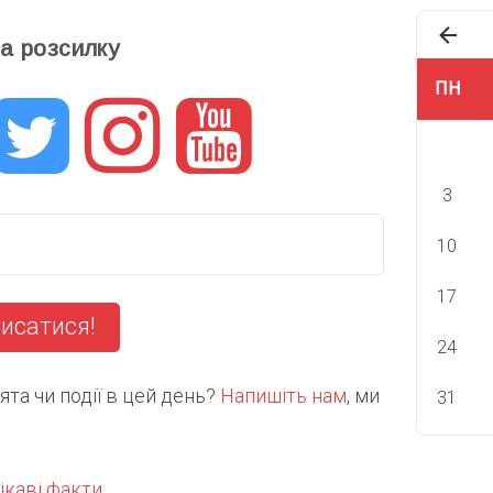
та розсилку
ПН
3
10
17
исатися!
24
та чи події в цей день?
Напишіть нам
, ми
31
ікаві факти
.
С