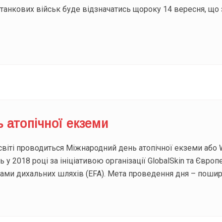
 танкових військ буде відзначатись щороку 14 вересня, що 
ь атопічної екземи
світі проводиться Міжнародний день атопічної екземи або W
у 2018 році за ініціативою організації GlobalSkin та Європ
робами дихальних шляхів (EFA). Мета проведення дня – поши