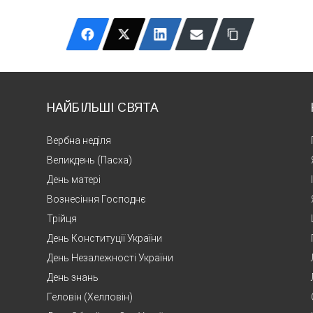
НАЙБІЛЬШІ СВЯТА
Вербна неділя
Великдень (Пасха)
День матері
Вознесіння Господнє
Трійця
День Конституції України
День Незалежності України
День знань
Геловін (Хелловін)