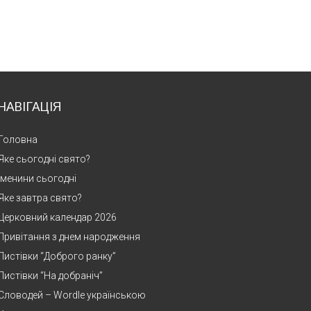
НАВІГАЦІЯ
Головна
Яке сьогодні свято?
Іменини сьогодні
Яке завтра свято?
Церковний календар 2026
Привітання з днем народження
Листівки “Доброго ранку”
Листівки “На добраніч”
Словодей – Wordle українською