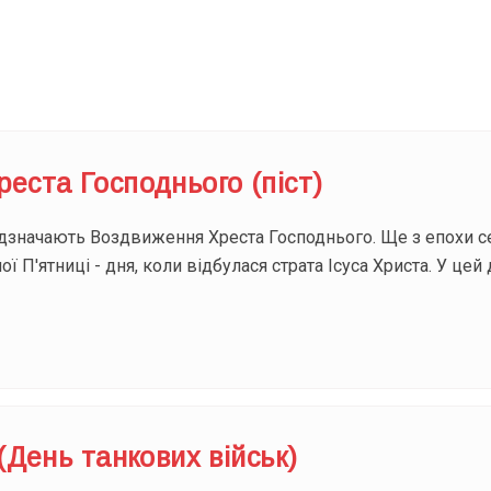
Під
еста Господнього (піст)
ідзначають Воздвиження Хреста Господнього. Ще з епохи с
ї П'ятниці - дня, коли відбулася страта Ісуса Христа. У це
 (День танкових військ)