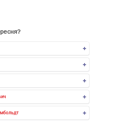
ресня?
вич
умбольдт