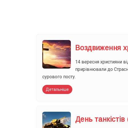
Ваш імейл
Воздвиження хр
14 вересня християни в
прирівнювали до Страсно
сурового посту.
Детальніше
День танкістів