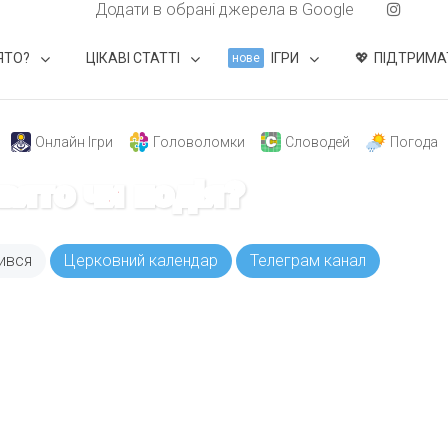
Додати в обрані джерела в Google
ЯТО?
ЦІКАВІ СТАТТІ
ІГРИ
ПІДТРИМА
нове
Онлайн Ігри
Головоломки
Словодей
Погода
свято чи подія?
ився
Церковний календар
Телеграм канал
ODAY складає для вас «
Список свят на день
». Підписуйтесь на 
способом.
Інстаграм