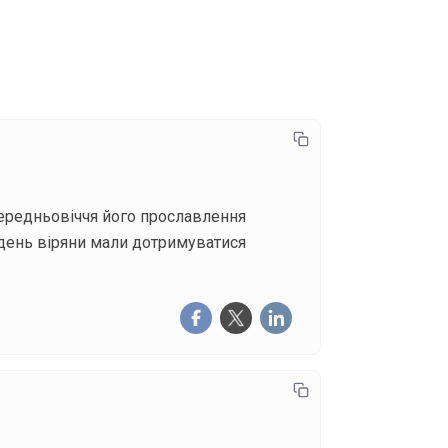
писатися
ередньовіччя його прославлення
й день віряни мали дотримуватися