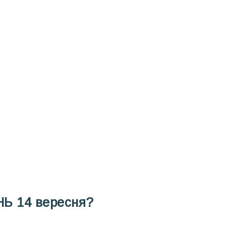
ODAY складає для вас «
Список свят на день
». Підписуйтесь на 
способом.
Інстаграм
Під
НЬ
14 вересня?