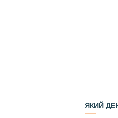
Вже 6 років DAY T
зручним для вас 
Телеграм
Email
Ваш імейл
ЯКИЙ ДЕ