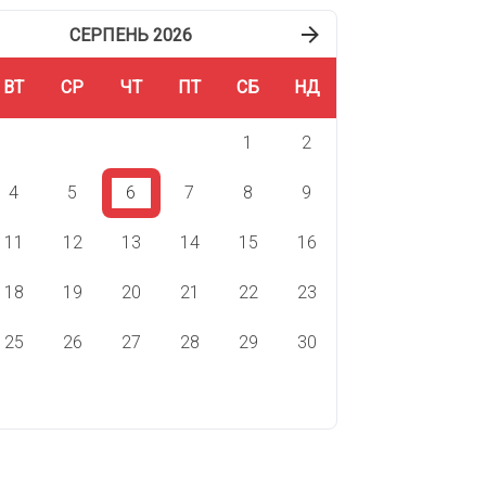
СЕРПЕНЬ 2026
ВТ
СР
ЧТ
ПТ
СБ
НД
1
2
4
5
6
7
8
9
11
12
13
14
15
16
18
19
20
21
22
23
25
26
27
28
29
30
ВЯТА СЬОГОДНІ
СВЯТА ЗАВТРА