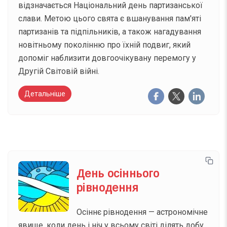
відзначається Національний день партизанської
слави. Метою цього свята є вшанування пам'яті
партизанів та підпільників, а також нагадування
новітньому поколінню про їхній подвиг, який
допоміг наблизити довгоочікувану перемогу у
Другій Світовій війні.
Детальніше
День осіннього
рівнодення
Осіннє рівнодення — астрономічне
явище, коли день і ніч у всьому світі ділять добу