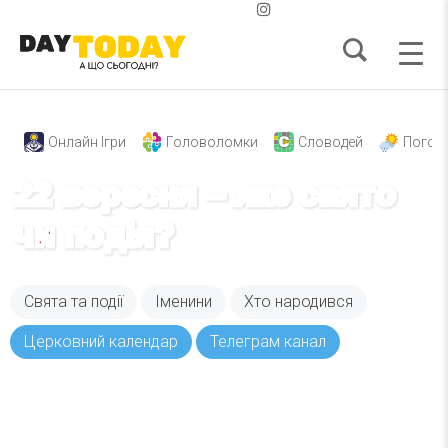
Онлайн Ігри
Головоломки
Словодей
Погод
22 вересня – яке свято
чи подія?
Свята та події
Іменини
Хто народився
Церковний календар
Телеграм канал
Вже 6 років DAY TODAY складає для вас «
Список свят на день
». Підписуйтесь на щоденну
розсилку зручним для вас способом.