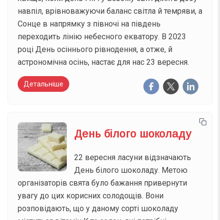
навпіл, врівноважуючи баланс світла й темряви, а
Сонце в напрямку з півночі на південь
переходить лінію небесного екватору. В 2023
році День осіннього рівнодення, а отже, й
астрономічна осінь, настає для нас 23 вересня.
Детальніше
День білого шоколаду
22 вересня ласуни відзначають
День білого шоколаду. Метою
організаторів свята було бажання привернути
увагу до цих корисних солодощів. Вони
розповідають, що у даному сорті шоколаду