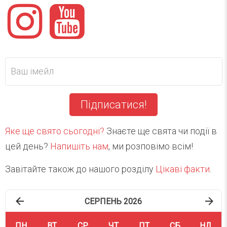
Підписатися!
Яке ще свято сьогодні?
Знаєте ще свята чи події в
цей день?
Напишіть нам
, ми розповімо всім!
Завітайте також до нашого розділу
Цікаві факти
.
СЕРПЕНЬ 2026
ПН
ВТ
СР
ЧТ
ПТ
СБ
НД