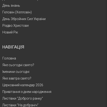
День знань
Геловін (Хелловін)
День Збройних Сил України
Різдво Христове
Новий Рік
НАВІГАЦІЯ
Головна
Яке сьогодні свято?
Іменини сьогодні
Яке завтра свято?
Церковний календар 2026
Привітання з днем народження
Листівки “Доброго ранку”
Листівки “На добраніч”