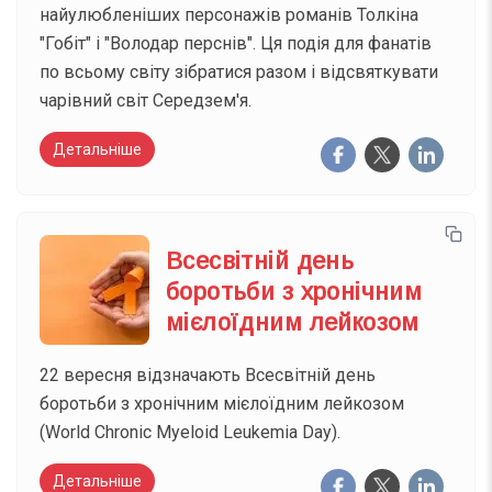
найулюбленіших персонажів романів Толкіна
"Гобіт" і "Володар перснів". Ця подія для фанатів
по всьому світу зібратися разом і відсвяткувати
чарівний світ Середзем'я.
Детальніше
Всесвітній день
боротьби з хронічним
мієлоїдним лейкозом
22 вересня відзначають Всесвітній день
боротьби з хронічним мієлоїдним лейкозом
(World Chronic Myeloid Leukemia Day).
Детальніше