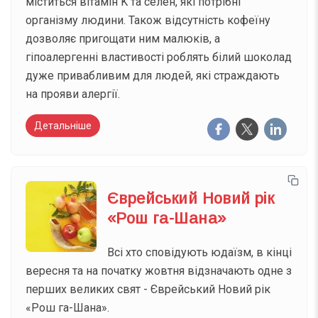
міститься вітамін K та селен, які потрібні
організму людини. Також відсутність кофеїну
дозволяє пригощати ним малюків, а
гіпоалергенні властивості роблять білий шоколад
дуже привабливим для людей, які страждають
на прояви алергії.
Детальніше
Єврейський Новий рік
«Рош га-Шана»
Всі хто сповідують юдаїзм, в кінці
вересня та на початку жовтня відзначають одне з
перших великих свят - Єврейський Новий рік
«Рош га-Шана».