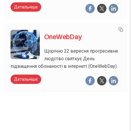
Детальніше
OneWebDay
Щорічно 22 вересня прогресивне
людство святкує День
підвищення обізнаності в інтернеті (OneWebDay).
Детальніше
Вже 6 років DAY TODAY складає для вас «
Список свят на день
». Підписуйтесь на щоденну
розсилку зручним для вас способом.