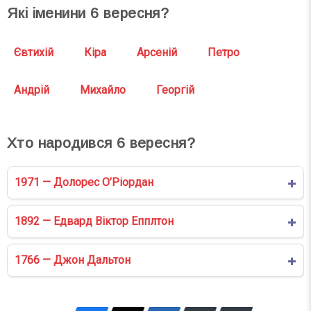
Які іменини
6
вересня?
Євтихій
Кіра
Арсеній
Петро
Андрій
Михайло
Георгій
Хто народився
6
вересня?
1971 — Долорес О’Ріордан
1892 — Едвард Віктор Епплтон
1766 — Джон Дальтон