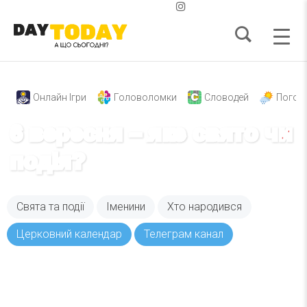
Онлайн Ігри
Головоломки
Словодей
Погод
6 вересня – яке свято чи
подія?
Свята та події
Іменини
Хто народився
Церковний календар
Телеграм канал
Вже 6 років DAY TODAY складає для вас «
Список свят на день
». Підписуйтесь на щоденну
розсилку зручним для вас способом.