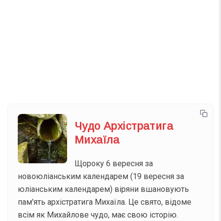
Телеграм
Інстаграм
Email
Підписатися
Ваш імейл
Чудо Архістратига
Михаїла
Щороку 6 вересня за
новоюліанським календарем (19 вересня за
юліанським календарем) віряни вшановують
пам'ять архістратига Михаїла. Це свято, відоме
всім як Михайлове чудо, має свою історію.