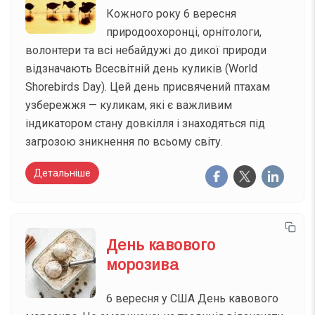
Кожного року 6 вересня
природоохоронці, орнітологи,
волонтери та всі небайдужі до дикої природи
відзначають Всесвітній день куликів (World
Shorebirds Day). Цей день присвячений птахам
узбережжя — куликам, які є важливим
індикатором стану довкілля і знаходяться під
загрозою зникнення по всьому світу.
Детальніше
День кавового
морозива
6 вересня у США День кавового