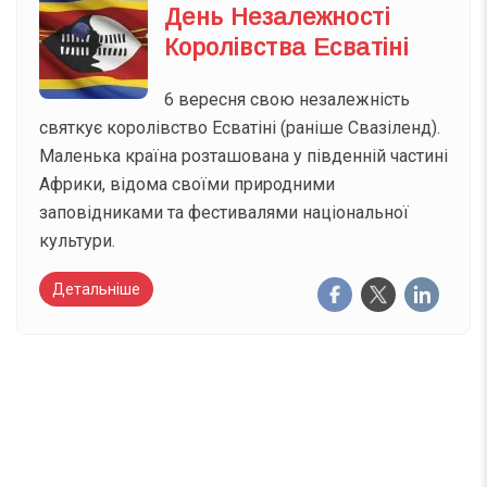
День Незалежності
Королівства Есватіні
6 вересня свою незалежність
святкує королівство Есватіні (раніше Свазіленд).
Маленька країна розташована у південній частині
Африки, відома своїми природними
заповідниками та фестивалями національної
культури.
Детальніше
Вже 6 років DAY TODAY складає для вас «
Список свят на день
». Підписуйтесь на щоденну
розсилку зручним для вас способом.