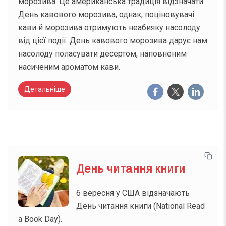
морозива. Це американська традиція відзначати
День кавового морозива, однак, поціновувачі
кави й морозива отримують неабияку насолоду
від цієї події. День кавового морозива дарує нам
насолоду поласувати десертом, наповненим
насиченим ароматом кави.
Детальніше
День читання книги
6 вересня у США відзначають
День читання книги (National Read
a Book Day).