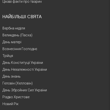
Цікаві факти про тварин
НАЙБІЛЬШІ СВЯТА
Вербна неділя
Великдень (Пасха)
День матері
Вознесіння Господнє
Трійця
День Конституції України
День Незалежності України
День знань
Геловін (Хелловін)
День Збройних Сил України
Різдво Христове
Новий Рік