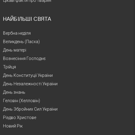
Цікаві факти про тварин
НАЙБІЛЬШІ СВЯТА
Вербна неділя
Великдень (Пасха)
День матері
Вознесіння Господнє
Трійця
День Конституції України
День Незалежності України
День знань
Геловін (Хелловін)
День Збройних Сил України
Різдво Христове
Новий Рік