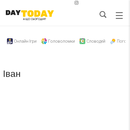
Онлайн Ігри
Головоломки
Словодей
Погод
Іван
Вже 6 років DAY TODAY складає для вас «
Список свят на день
». Підписуйтесь на щоденну розсилку
зручним для вас способом.
Телеграм
Інстаграм