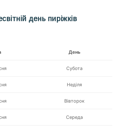
світній день пиріжків
а
День
сня
Субота
сня
Неділя
сня
Вівторок
сня
Середа