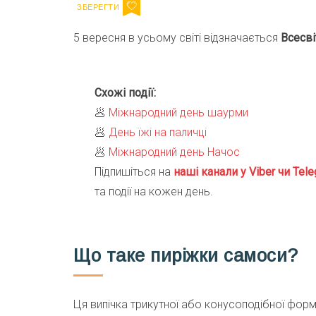
5 вересня в усьому світі відзначається
Всесві
Схожі події:
🥟
Міжнародний день шаурми
🥟
День їжі на паличці
🥟
Міжнародний день Начос
Підпишіться на
наші канали у Viber чи Tele
та події на кожен день.
Що таке пиріжки самоси?
Ця випічка трикутної або конусоподібної форми