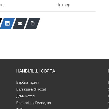
сня
Четвер
НАЙБІЛЬШІ СВЯТА
Вербна неділя
Великдень (Пасха)
День матері
Вознесіння Господнє