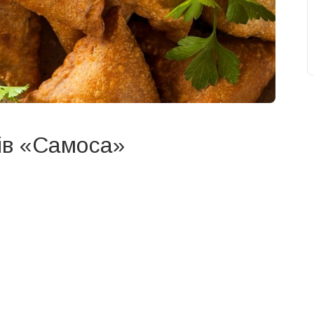
ків «Самоса»
свят на день
». Підписуйтесь на щоденну розсилку
Підписатися