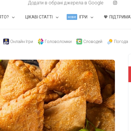
Додати в обрані джерела в Google
ЯТО?
ЦІКАВІ СТАТТІ
ІГРИ
ПІДТРИМА
нове
Онлайн Ігри
Головоломки
Словодей
Погода