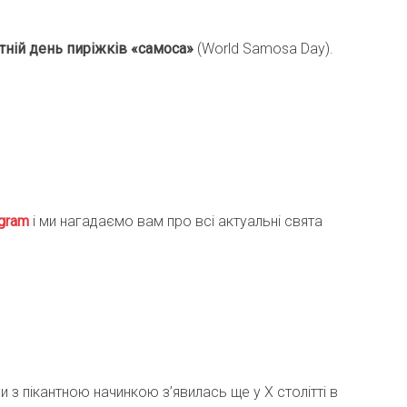
тній день пиріжків «самоса»
(World Samosa Day).
gra
m
і ми нагадаємо вам про всі актуальні свята
 з пікантною начинкою з’явилась ще у X столітті в