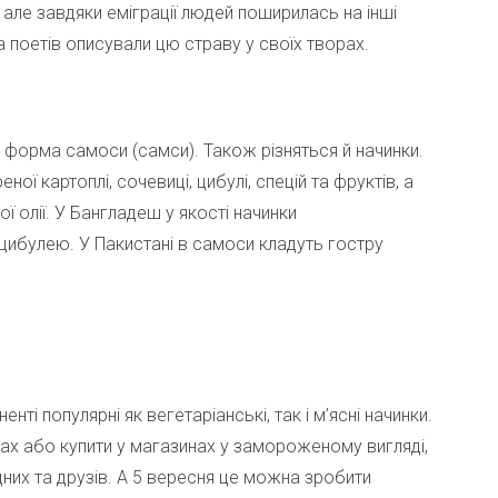
 але завдяки еміграції людей поширилась на інші
а поетів описували цю страву у своїх творах.
 форма самоси (самси). Також різняться й начинки.
ної картоплі, сочевиці, цибулі, спецій та фруктів, а
ї олії. У Бангладеш у якості начинки
цибулею. У Пакистані в самоси кладуть гостру
ті популярні як вегетаріанські, так і м’ясні начинки.
ах або купити у магазинах у замороженому вигляді,
них та друзів. А 5 вересня це можна зробити