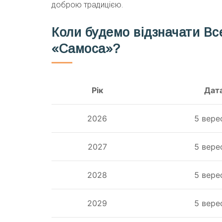
доброю традицією.
Коли будемо відзначати Все
«Самоса»?
Рік
Дат
2026
5 вере
2027
5 вере
2028
5 вере
2029
5 вере