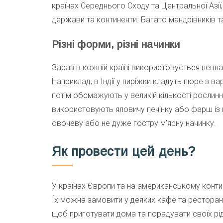
країнах Середнього Сходу та Центральної Азії,
держави та континенти. Багато мандрівників т
Різні форми, різні начинки
Зараз в кожній країні використовується певна
Наприклад, в Індії у пиріжки кладуть пюре з варе
потім обсмажують у великій кількості рослинно
використовують яловичу печінку або фарш із 
овочеву або не дуже гостру м’ясну начинку.
Як провести цей день?
У країнах Європи та на американському континен
Їх можна замовити у деяких кафе та ресторан
щоб приготувати дома та порадувати своїх рід