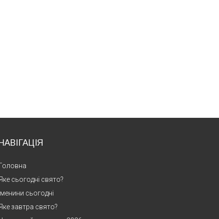
НАВІГАЦІЯ
Головна
Яке сьогодні свято?
Іменини сьогодні
Яке завтра свято?