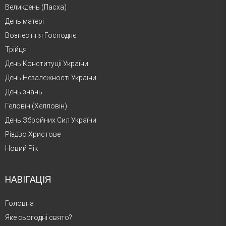
Великдень (Пасха)
День матері
Вознесіння Господнє
Трійця
День Конституції України
День Незалежності України
День знань
Геловін (Хелловін)
День Збройних Сил України
Різдво Христове
Новий Рік
НАВІГАЦІЯ
Головна
Яке сьогодні свято?