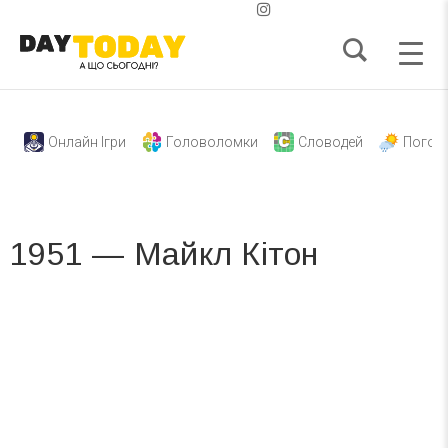
Онлайн Ігри
Головоломки
Словодей
Погод
1951 — Майкл Кітон
Вже 6 років DAY TODAY складає для вас «
Список свят на день
». Підписуйтесь на щоденну розсилку
зручним для вас способом.
Телеграм
Інстаграм