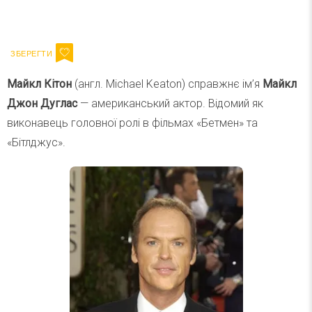
Ваш імейл
Підписатися
Email
Майкл Кітон
(англ. Michael Keaton) справжнє ім’я
Майкл
Джон Дуглас
— американський актор. Відомий як
виконавець головної ролі в фільмах «Бетмен» та
«Бітлджус».