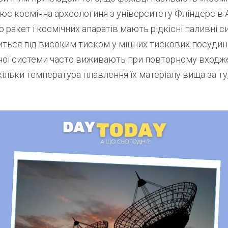
ює космічна археологиня з університету Фліндерс в А
то ракет і космічних апаратів мають рідкісні паливні с
ться під високим тиском у міцних тискових посудина
ної системи часто виживають при повторному входже
ільки температура плавлення їх матеріалу вища за ту