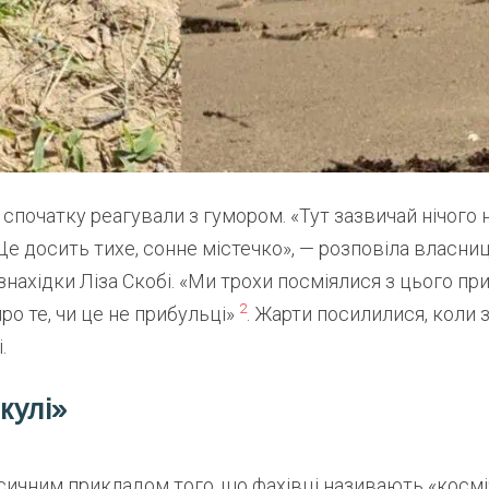
 спочатку реагували з гумором. «Тут зазвичай нічого 
Це досить тихе, сонне містечко», — розповіла власни
знахідки Ліза Скобі. «Ми трохи посміялися з цього пр
2
про те, чи це не прибульці»
. Жарти посилилися, коли 
.
кулі»
асичним прикладом того, що фахівці називають «косм