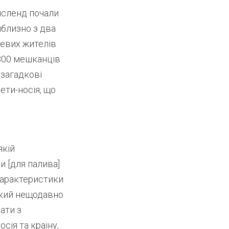
інсленд почали
иблизно з два
цевих жителів
1300 мешканців
 загадкові
кети-носія, що
якій
и [для палива]
 характеристики
який нещодавно
ати з
сія та країну,