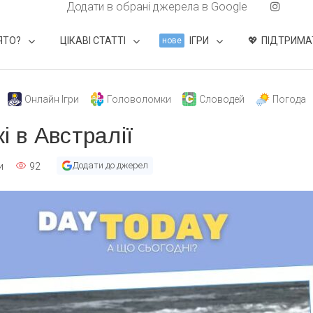
Додати в обрані джерела в Google
ЯТО?
ЦІКАВІ СТАТТІ
ІГРИ
ПІДТРИМА
нове
Онлайн Ігри
Головоломки
Словодей
Погода
і в Австралії
Додати до джерел
и
92