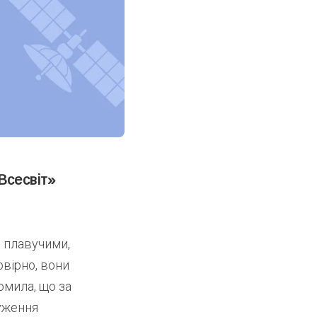
 Всесвіт»
и плавучими,
овірно, вони
омила, що за
чуження