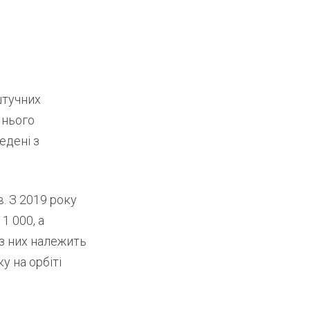
штучних
о нього
едені з
. З 2019 року
1 000, а
 із них належить
у на орбіті