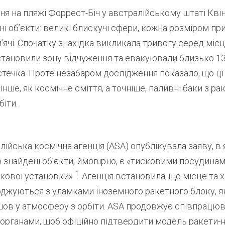
ня на пляжі Форрест-Біч у австралійському штаті Кв
ні об’єкти: великі блискучі сфери, кожна розміром пр
’ячі. Спочатку знахідка викликала тривогу серед міс
встановили зону відчуження та евакуювали близько 
течка. Проте незабаром дослідження показало, що ці
нше, як космічне сміття, а точніше, паливні баки з ра
біти.
лійська космічна агенція (ASA) опублікувала заяву, в 
 знайдені об’єкти, ймовірно, є «тисковими посудинам
1
скової установки»
. Агенція встановила, що місце та
оджуються з уламками іноземного ракетного блоку, 
шов у атмосферу з орбіти. ASA продовжує співпрацюв
рганами, щоб офіційно підтвердити модель ракети-но