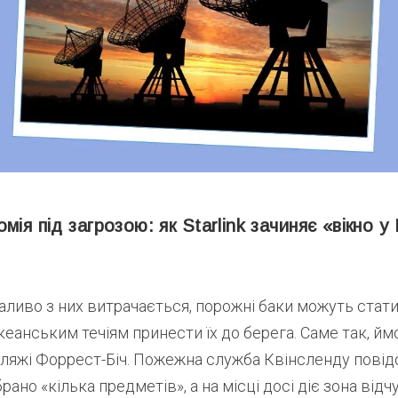
мія під загрозою: як Starlink зачиняє «вікно у
паливо з них витрачається, порожні баки можуть стат
еанським течіям принести їх до берега. Саме так, йм
ляжі Форрест-Біч. Пожежна служба Квінсленду повід
брано «кілька предметів», а на місці досі діє зона від