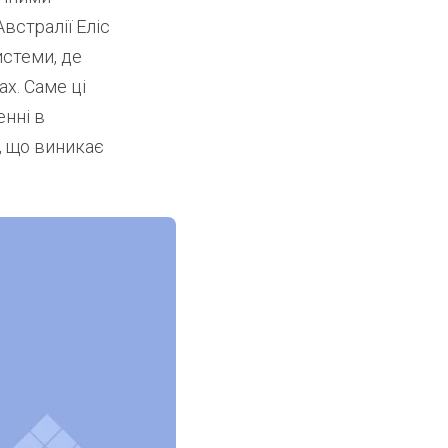
встралії Еліс
истеми, де
х. Саме ці
нні в
, що виникає