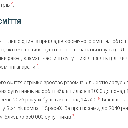
4
етрів
.
сміття
 — лише один із прикладів космічного сміття, тобто 
іті, які вже не виконують своєї початкової функції. Д
ки ракет, зламані частини супутників і навіть цілі вив
5
осмічні апарати
.
го сміття стрімко зростає разом із кількістю запусків
их супутників на орбіті збільшилася з 1000 до понад 1
6
зень 2026 року їх було вже понад 14 500
. Більшість
у Starlink компанії SpaceX. За прогнозами, до 2040 рок
7
я близько 560 000 супутників
.