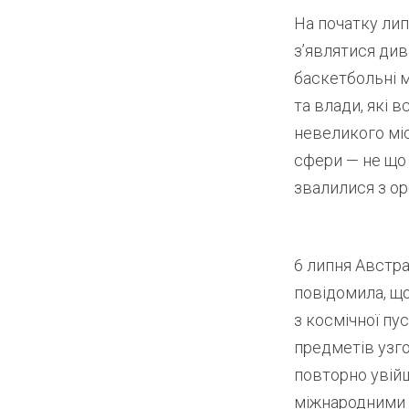
На початку лип
з’являтися див
баскетбольні м
та влади, які 
невеликого міс
сфери — не що і
звалилися з ор
6 липня Австра
повідомила, що
з космічної пу
предметів узг
повторно увій
міжнародними о