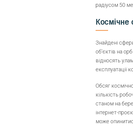
радіусом 50 м
Космічне 
Знайдені сфери
об’єктів на орб
відносять улам
експлуатації к
Обсяг космічно
кількість робоч
станом на бере
інтернет-проєкт
може опинитис