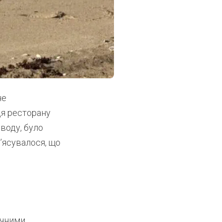
не
ця ресторану
иводу, було
з’ясувалося, що
ічними