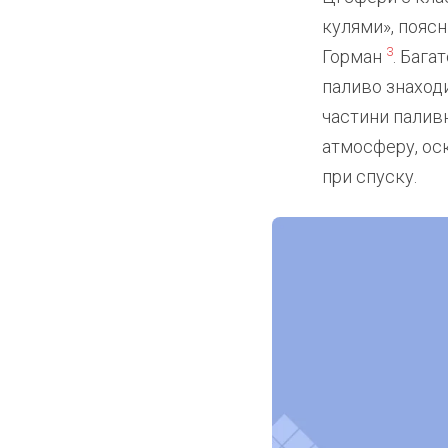
кулями», поясн
3
Горман
. Бага
паливо знаходи
частини палив
атмосферу, оск
при спуску.