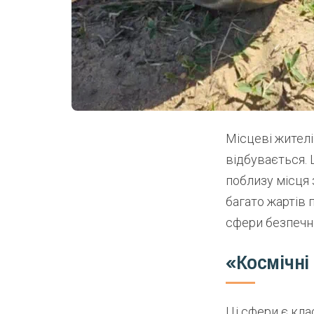
Місцеві жителі
відбувається. 
поблизу місця 
багато жартів 
сфери безпечні
«Космічні 
Ці сфери є кл