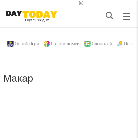
Онлайн Ігри
Головоломки
Словодей
Погод
Макар
Вже 6 років DAY TODAY складає для вас «
Список свят на день
». Підписуйтесь на щоденну розсилку
зручним для вас способом.
Телеграм
Інстаграм