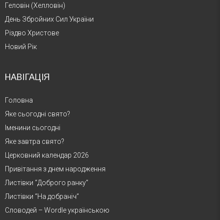
Геловін (Хелловін)
День Збройних Сил України
Різдво Христове
Новий Рік
НАВІГАЦІЯ
Головна
Яке сьогодні свято?
Іменини сьогодні
Яке завтра свято?
Церковний календар 2026
Привітання з днем народження
Листівки “Доброго ранку”
Листівки “На добраніч”
Словодей – Wordle українською