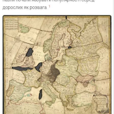
1
дорослих як розвага.