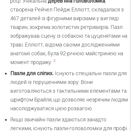
році. Унікальна
дерев’яна головоломка
,
створена Рейчел Пейдж Елліотт, складалася з
467 деталей із фігурними вирізами у вигляді
тварин, зокрема золотистих ретриверів. Пазл
зображував сцену із собакою та цуценятами на
траві. Елліотт, відома своїми дослідженнями
анатомії собак, була 92-річною майстринею на
3
момент продажу.
Пазли для сліпих.
Існують спеціальні пазли для
людей із порушеннями зору. Вони
виготовляються з тактильними елементами та
шрифтом Брайля, що дозволяє незрячим людям
насолоджуватися цією розвагою.
Якщо звичайні пазли здаються занадто
легкими, існують пазли-головоломки для профі.