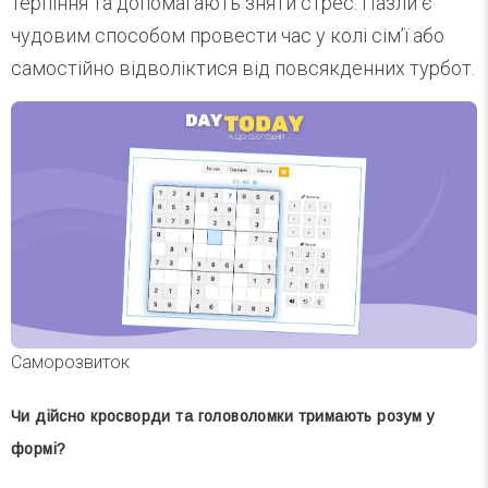
терпіння та допомагають зняти стрес. Пазли є
чудовим способом провести час у колі сім’ї або
самостійно відволіктися від повсякденних турбот.
Саморозвиток
Чи дійсно кросворди та головоломки тримають розум у
формі?