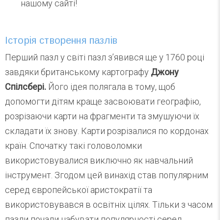
нашому сайті!
Історія створення пазлів
Перший пазл у світі пазл з’явився ще у 1760 році
завдяки британському картографу
Джону
Спілсбері.
Його ідея полягала в тому, щоб
допомогти дітям краще засвоювати географію,
розрізаючи карти на фрагменти та змушуючи їх
складати їх знову. Карти розрізалися по кордонах
країн. Спочатку такі головоломки
використовувалися виключно як навчальний
інструмент. Згодом цей винахід став популярним
серед європейської аристократії та
використовувався в освітніх цілях. Тільки з часом
пазли почали набувати популярності серед