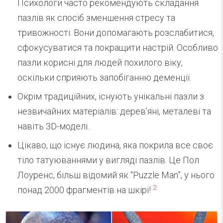
Психологи часто рекомендують складання
пазлів як спосіб зменшення стресу та
тривожності. Вони допомагають розслабитися,
сфокусуватися та покращити настрій. Особливо
пазли корисні для людей похилого віку,
оскільки сприяють запобіганню деменції.
Окрім традиційних, існують унікальні пазли з
незвичайних матеріалів: дерев’яні, металеві та
навіть 3D-моделі.
Цікаво, що існує людина, яка покрила все своє
тіло татуюваннями у вигляді пазлів. Це Пол
Лоуренс, більш відомий як “Puzzle Man”, у нього
2
понад 2000 фрагментів на шкірі!