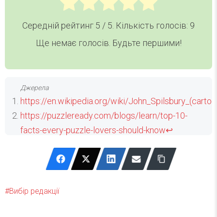
Середній рейтинг
5
/ 5. Кількість голосів:
9
Ще немає голосів. Будьте першими!
https://en.wikipedia.org/wiki/John_Spilsbury_(carto
https://puzzleready.com/blogs/learn/top-10-
facts-every-puzzle-lovers-should-know
↩
https://www.guinnessworldrecords.com/world-
records/most-expensive-jigsaw-puzzle-sold-
at-auction
↩
https://www.guinnessworldrecords.com/world-
Вибір редакції
records/largest-jigsaw-puzzle-most-pieces
↩