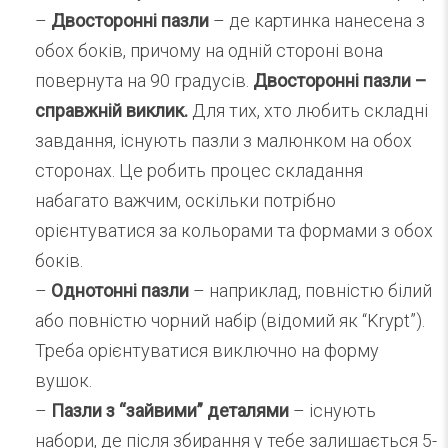
–
Двосторонні пазли
– де картинка нанесена з
обох боків, причому на одній стороні вона
повернута на 90 градусів.
Двосторонні пазли –
справжній виклик.
Для тих, хто любить складні
завдання, існують пазли з малюнком на обох
сторонах. Це робить процес складання
набагато важчим, оскільки потрібно
орієнтуватися за кольорами та формами з обох
боків.
–
Однотонні пазли
– наприклад, повністю білий
або повністю чорний набір (відомий як “Krypt”).
Треба орієнтуватися виключно на форму
вушок.
–
Пазли з “зайвими” деталями
– існують
набори, де після збирання у тебе залишається 5-