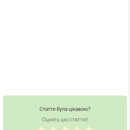
Один лист на тиждень. Без спаму.
Нові статті, добірки та корисні матеріали DAY
TODAY — в одному короткому листі.
Ваш email
Email
Хочу дайджест
Стаття була цікавою?
Оцініть цю статтю!