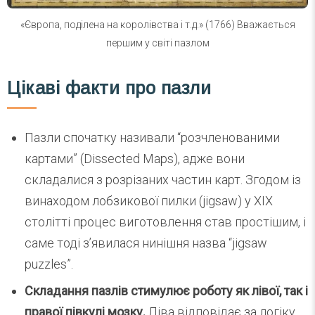
«Європа, поділена на королівства і т.д.» (1766) Вважається
першим у світі пазлом
Цікаві факти про пазли
Пазли спочатку називали “розчленованими
картами” (Dissected Maps), адже вони
складалися з розрізаних частин карт. Згодом із
винаходом лобзикової пилки (jigsaw) у XIX
столітті процес виготовлення став простішим, і
саме тоді з’явилася нинішня назва “jigsaw
puzzles”.
Складання пазлів стимулює роботу як лівої, так і
правої півкулі мозку.
Ліва відповідає за логіку