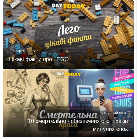
https://www.guinnessworldrecords.com/world-
records/688903-fastest-time-to-complete-a-1-
000-piece-jigsaw-puzzle-in-competition
↩
Попередній пост
Цікаві факти про LEGO
Наступний пост
10 смертельно небезпечних б’юті-хаків
минулих епох