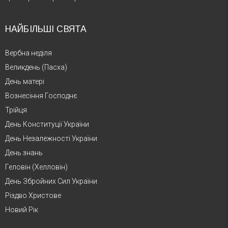
НАЙБІЛЬШІ СВЯТА
Вербна неділя
Великдень (Пасха)
День матері
Вознесіння Господнє
Трійця
День Конституції України
День Незалежності України
День знань
Геловін (Хелловін)
День Збройних Сил України
Різдво Христове
Новий Рік