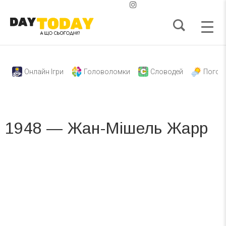
Онлайн Ігри
Головоломки
Словодей
Погод
1948 — Жан-Мішель Жарр
Вже 6 років DAY TODAY складає для вас «
Список свят на день
». Підписуйтесь на щоденну розсилку
зручним для вас способом.
Телеграм
Інстаграм