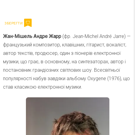
Ваш імейл
Підписатися
Email
Жан-Мішель Андре Жарр
(фр. Jean-Michel André Jarre) —
французький композитор, клавішних, гітарист, вокаліст,
автор текстів, продюсер, один з піонерів електронної
музики, що грає, в основному, на синтезаторах, автор і
постановник грандіозних світлових шоу. Всесвітньої
популярності набув завдяки альбому Oxygene (1976), що
став класикою електронної музики.