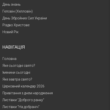
День знань
Геловін (Хелловін)
День Збройних Сил України
Різдво Христове
Новий Рік
НАВІГАЦІЯ
Головна
Яке сьогодні свято?
Іменини сьогодні
Яке завтра свято?
Церковний календар 2026
Привітання з днем народження
Листівки “Доброго ранку”
Листівки “На добраніч”