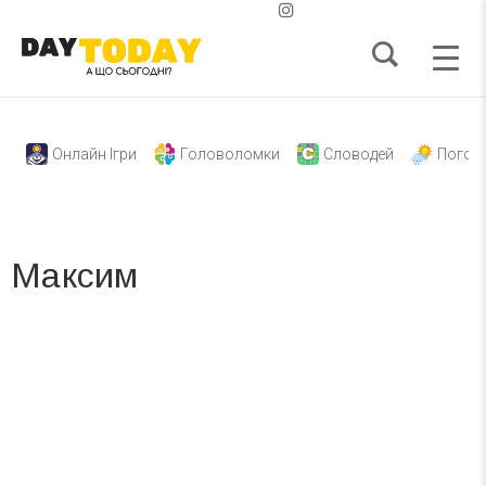
Онлайн Ігри
Головоломки
Словодей
Погод
Максим
Вже 6 років DAY TODAY складає для вас «
Список свят на день
». Підписуйтесь на щоденну розсилку
зручним для вас способом.
Телеграм
Інстаграм