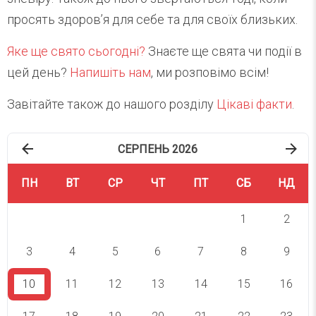
просять здоров’я для себе та для своїх близьких.
Яке ще свято сьогодні?
Знаєте ще свята чи події в
цей день?
Напишіть нам
, ми розповімо всім!
Завітайте також до нашого розділу
Цікаві факти
.
СЕРПЕНЬ 2026
ПН
ВТ
СР
ЧТ
ПТ
СБ
НД
1
2
3
4
5
6
7
8
9
10
11
12
13
14
15
16