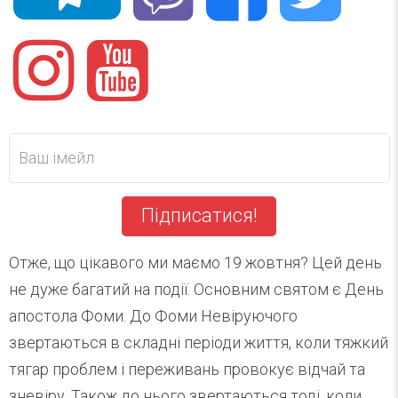
Підписатися!
Отже, що цікавого ми маємо 19 жовтня? Цей день
не дуже багатий на події. Основним святом є День
апостола Фоми. До Фоми Невіруючого
звертаються в складні періоди життя, коли тяжкий
тягар проблем і переживань провокує відчай та
зневіру. Також до нього звертаються тоді, коли