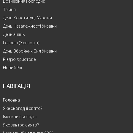
Вознесіння Господнє
Трійця
День Конституції України
День Незалежності України
День знань
Геловін (Хелловін)
День Збройних Сил України
Різдво Христове
Новий Рік
НАВІГАЦІЯ
Головна
Яке сьогодні свято?
Іменини сьогодні
Яке завтра свято?