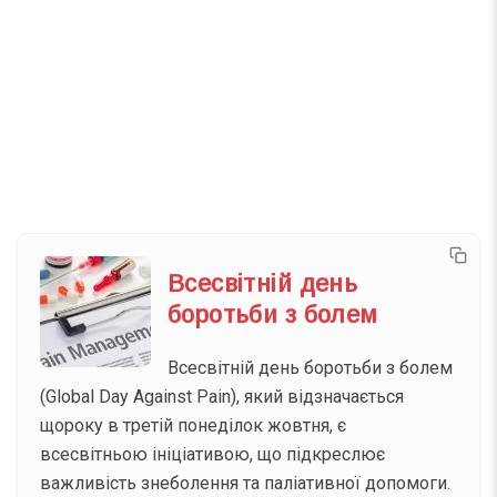
Телеграм
Інстаграм
Email
Підписатися
Ваш імейл
Всесвітній день
боротьби з болем
Всесвітній день боротьби з болем
(Global Day Against Pain), який відзначається
щороку в третій понеділок жовтня, є
всесвітньою ініціативою, що підкреслює
важливість знеболення та паліативної допомоги.