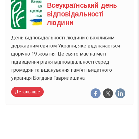
Всеукраїнський день
відповідальності
людини
День відповідальності людини є важливим
державним святом України, яке відзначається
щорічно 19 жовтня. Це свято має на меті
підвищення рівня відповідальності серед
громадян та вшанування пам'яті видатного
українця Богдана Гаврилишина.
Детальніше
Вже 6 років DAY TODAY складає для вас «
Список свят на день
». Підписуйтесь на щоденну