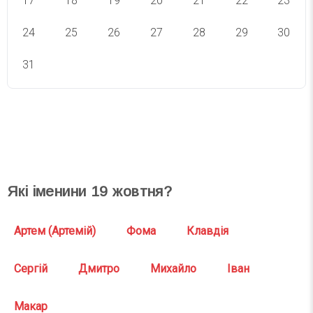
17
18
19
20
21
22
23
24
25
26
27
28
29
30
31
СВЯТА СЬОГОДНІ
СВЯТА ЗАВТРА
Які іменини
19
жовтня?
Артем (Артемій)
Фома
Клавдія
Сергій
Дмитро
Михайло
Іван
Макар