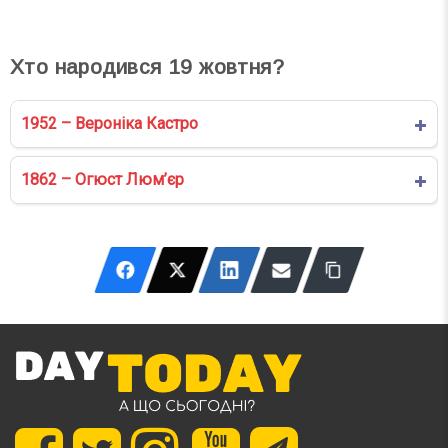
Хто народився
19
жовтня?
1952 – Вероніка Кастро
1862 – Огюст Люм’єр