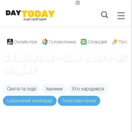
Онлайн Ігри
Головоломки
Словодей
Погод
19 жовтня – яке свято чи
подія?
Свята та події
Іменини
Хто народився
Церковний календар
Телеграм канал
Вже 6 років DAY TODAY складає для вас «
Список свят на день
». Підписуйтесь на щоденну
розсилку зручним для вас способом.