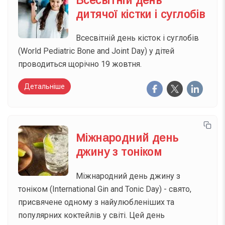
Всесвітній день
дитячої кістки і суглобів
Всесвітній день кісток і суглобів
(World Pediatric Bone and Joint Day) у дітей
проводиться щорічно 19 жовтня.
Детальніше
Міжнародний день
джину з тоніком
Міжнародний день джину з
тоніком (International Gin and Tonic Day) - свято,
присвячене одному з найулюбленіших та
популярних коктейлів у світі. Цей день