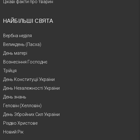
Цікаві факти про тварин
НАЙБІЛЬШІ СВЯТА
Вербна неділя
Великдень (Пасха)
День матері
Вознесіння Господнє
Трійця
День Конституції України
День Незалежності України
День знань
Геловін (Хелловін)
День Збройних Сил України
Різдво Христове
Новий Рік