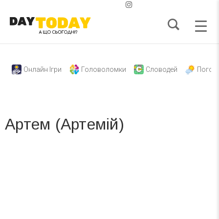
Онлайн Ігри
Головоломки
Словодей
Погод
Артем (Артемій)
Вже 6 років DAY TODAY складає для вас «
Список свят на день
». Підписуйтесь на щоденну розсилку
зручним для вас способом.
Телеграм
Інстаграм