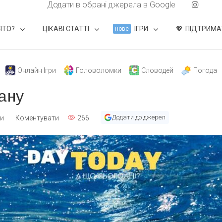
Додати в обрані джерела в Google
ЯТО?
ЦІКАВІ СТАТТІ
ІГРИ
ПІДТРИМА
нове
Онлайн Ігри
Головоломки
Словодей
Погода
ану
Додати до джерел
ти
Коментувати
266