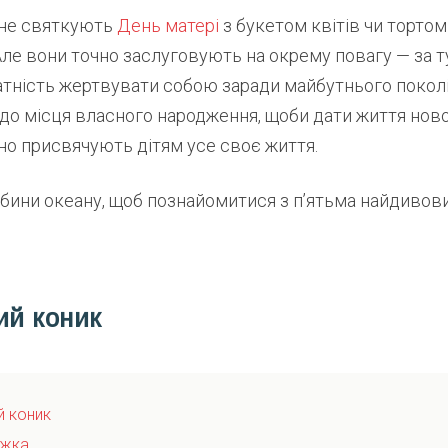
 не святкують
День матері
з букетом квітів чи тортом 
ле вони точно заслуговують на окрему повагу — за т
атність жертвувати собою заради майбутнього поколі
до місця власного народження, щоби дати життя нов
но присвячують дітям усе своє життя.
ибини океану, щоб познайомитися з п’ятьма найдиво
ий коник
й коник
іжка