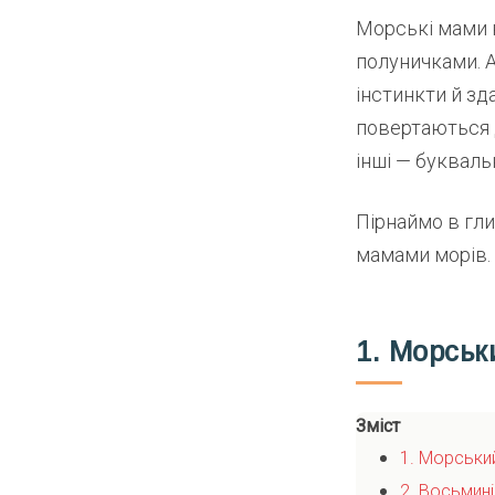
Морські мами
полуничками. А
інстинкти й зд
повертаються 
інші — букваль
Пірнаймо в гл
мамами морів.
1. Морськ
Зміст
1. Морськи
2. Восьмин