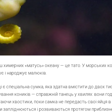
ш химерних «матусь» океану — це тато. У морських к
є і народжує малюків.
і є спеціальна сумка, яка здатна вмістити до двох тися
ування коників — справжній танець у хвилях: вони г
таючи хвостики, поки самка не передасть свої яйця в
и запліднюються і розвиваються протягом приблизно