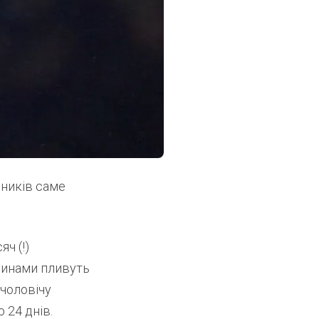
оників саме
ч (!)
одинами пливуть
 чоловічу
 24 днів.