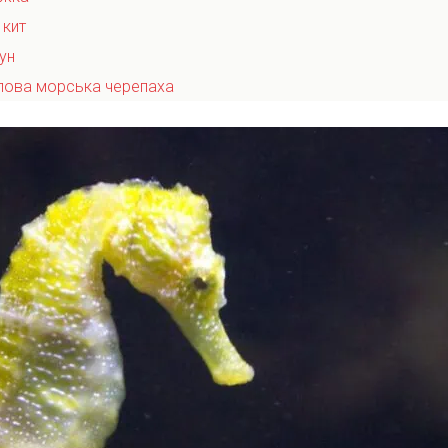
 кит
ун
лова морська черепаха