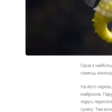
Одна з найбіль
самець виношу
На його черевц
ембріонів. Пар
поруч, переплі
сумку. Там вон