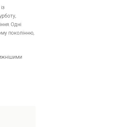
із
урботу,
ння. Одні
ому поколінню,
вижнішими