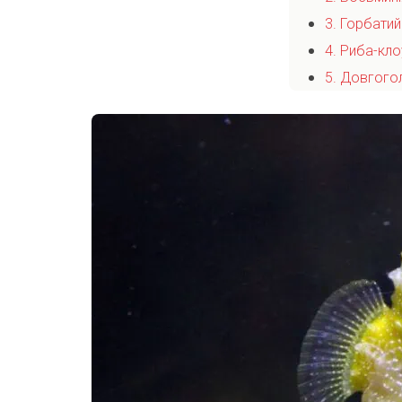
3. Горбатий
4. Риба-кло
5. Довгого