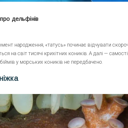
 про дельфінів
мент народження, «татусь» починає відчувати скороч
ься на світ тисячі крихітних коників. А далі — самост
біймів у морських коників не передбачено.
ніжка