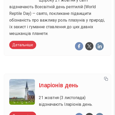
Щороку 21 жовтня у світі
відзначають Всесвітній день рептилій (World
Reptile Day) — свято, покликане підвищити
обізнаність про важливу роль плазунів у природі,
їх захист і гуманне ставлення до цих давніх
мешканців планети.
Детальніше
Іларіонів день
21 жовтня (3 листопада)
відзначають Іларіонів день.