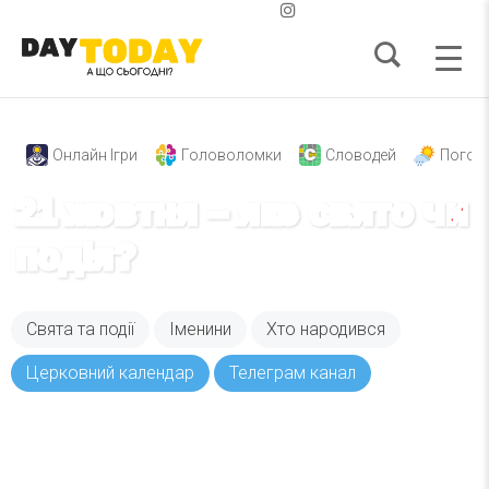
Онлайн Ігри
Головоломки
Словодей
Погод
21 жовтня – яке свято чи
подія?
Свята та події
Іменини
Хто народився
Церковний календар
Телеграм канал
Вже 6 років DAY TODAY складає для вас «
Список свят на день
». Підписуйтесь на щоденну
розсилку зручним для вас способом.