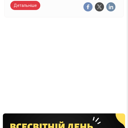
Детальніше
Вже 6 років DAY TODAY складає для вас «
Список свят на день
». Підписуйтесь на щоденну
розсилку зручним для вас способом.
Телеграм
Інстаграм
Email
Підписатися
Ваш імейл