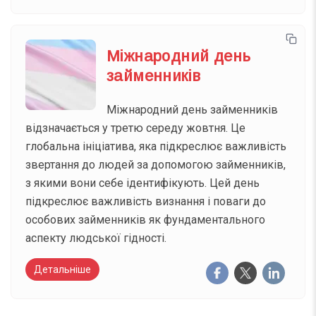
Міжнародний день
займенників
Міжнародний день займенників
відзначається у третю середу жовтня. Це
глобальна ініціатива, яка підкреслює важливість
звертання до людей за допомогою займенників,
з якими вони себе ідентифікують. Цей день
підкреслює важливість визнання і поваги до
особових займенників як фундаментального
аспекту людської гідності.
Детальніше