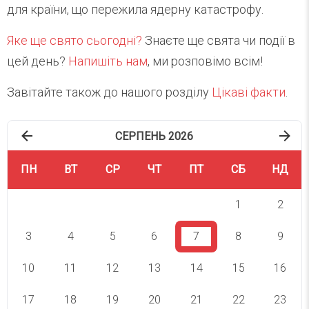
для країни, що пережила ядерну катастрофу.
Яке ще свято сьогодні?
Знаєте ще свята чи події в
цей день?
Напишіть нам
, ми розповімо всім!
Завітайте також до нашого розділу
Цікаві факти
.
СЕРПЕНЬ 2026
ПН
ВТ
СР
ЧТ
ПТ
СБ
НД
1
2
3
4
5
6
7
8
9
10
11
12
13
14
15
16
17
18
19
20
21
22
23