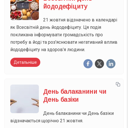
йододефіциту
21 жовтня відзначено в календарі
як Всесвітній день йододефіциту. Ця подія
покликана інформувати громадськість про
потребу в йоді та роз’яснювати негативний вплив
йододефіциту на здоров’я людини.
Детальніше
День балаканини чи
День базіки
День балаканини чи День базіки
відзначається щорічно 21 жовтня.