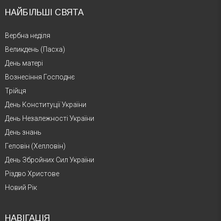
НАЙБІЛЬШІ СВЯТА
Вербна неділя
Великдень (Пасха)
День матері
Вознесіння Господнє
Трійця
День Конституції України
День Незалежності України
День знань
Геловін (Хелловін)
День Збройних Сил України
Різдво Христове
Новий Рік
НАВІГАЦІЯ