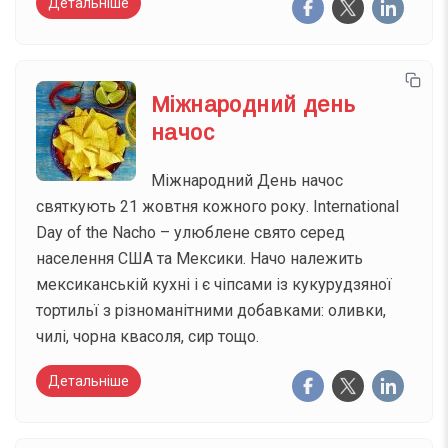
Детальніше
Міжнародний день
начос
Міжнародний День начос
святкують 21 жовтня кожного року. International
Day of the Nacho – улюблене свято серед
населення США та Мексики. Начо належить
мексиканській кухні і є чіпсами із кукурудзяної
тортильї з різноманітними добавками: оливки,
чилі, чорна квасоля, сир тощо.
Детальніше