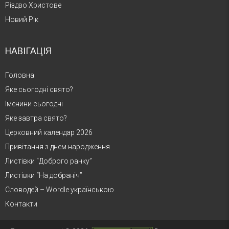
Різдво Христове
Новий Рік
НАВІГАЦІЯ
Головна
Яке сьогодні свято?
Іменини сьогодні
Яке завтра свято?
Церковний календар 2026
Привітання з днем народження
Листівки “Доброго ранку”
Листівки “На добраніч”
Словодей – Wordle українською
Контакти