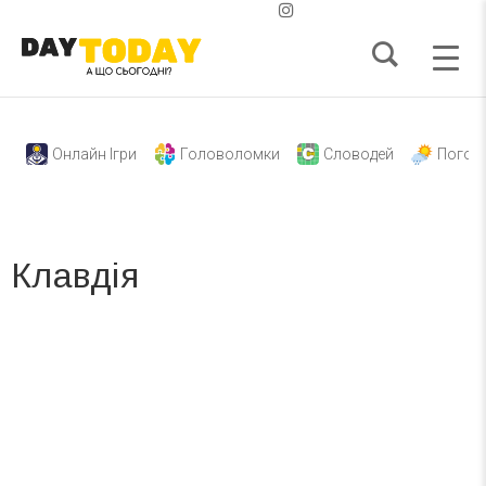
Онлайн Ігри
Головоломки
Словодей
Погод
Клавдія
Вже 6 років DAY TODAY складає для вас «
Список свят на день
». Підписуйтесь на щоденну розсилку
зручним для вас способом.
Телеграм
Інстаграм