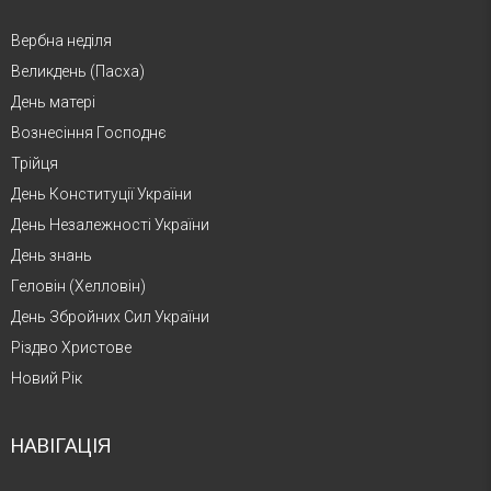
Вербна неділя
Великдень (Пасха)
День матері
Вознесіння Господнє
Трійця
День Конституції України
День Незалежності України
День знань
Геловін (Хелловін)
День Збройних Сил України
Різдво Христове
Новий Рік
НАВІГАЦІЯ