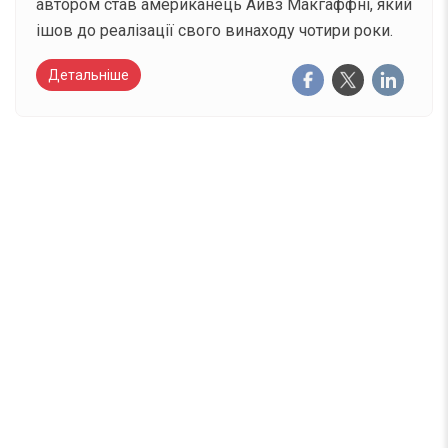
автором став американець Айвз Макгаффні, який
ішов до реалізації свого винаходу чотири роки.
Детальніше
Вже 6 років DAY TODAY складає для вас «
Список свят на день
». Підписуйтесь на щоденну
розсилку зручним для вас способом.
Телеграм
Інстаграм
Email
Підписатися
Ваш імейл