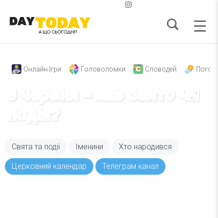
Онлайн Ігри
Головоломки
Словодей
Погод
8 червня – яке свято чи
подія?
Свята та події
Іменини
Хто народився
Церковний календар
Телеграм канал
Вже 6 років DAY TODAY складає для вас «
Список свят на день
». Підписуйтесь на щоденну
розсилку зручним для вас способом.