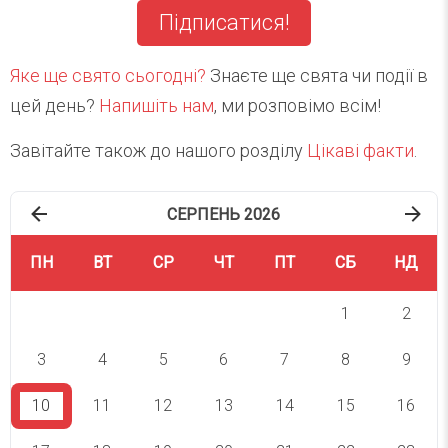
Підписатися!
Яке ще свято сьогодні?
Знаєте ще свята чи події в
цей день?
Напишіть нам
, ми розповімо всім!
Завітайте також до нашого розділу
Цікаві факти
.
СЕРПЕНЬ 2026
ПН
ВТ
СР
ЧТ
ПТ
СБ
НД
1
2
3
4
5
6
7
8
9
10
11
12
13
14
15
16