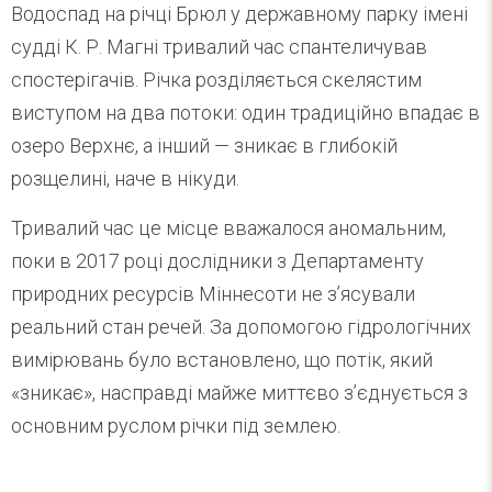
Водоспад на річці Брюл у державному парку імені
судді К. Р. Магні тривалий час спантеличував
спостерігачів. Річка розділяється скелястим
виступом на два потоки: один традиційно впадає в
озеро Верхнє, а інший — зникає в глибокій
розщелині, наче в нікуди.
Тривалий час це місце вважалося аномальним,
поки в 2017 році дослідники з Департаменту
природних ресурсів Міннесоти не з’ясували
реальний стан речей. За допомогою гідрологічних
вимірювань було встановлено, що потік, який
«зникає», насправді майже миттєво з’єднується з
основним руслом річки під землею.