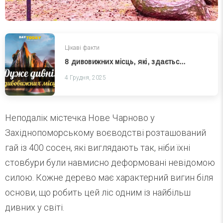
Цікаві факти
8 дивовижних місць, які, здається, порушують закони природи
4 Грудня, 2025
Неподалік містечка Нове Чарново у
Західнопоморському воєводстві розташований
гай із 400 сосен, які виглядають так, ніби їхні
стовбури були навмисно деформовані невідомою
силою. Кожне дерево має характерний вигин біля
основи, що робить цей ліс одним із найбільш
дивних у світі.