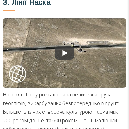
3. Лінії Наска
На півдні Перу розташована величезна група
геогліфів, викарбуваних безпосередньо в ґрунті.
Більшість із них створена культурою Наска між
200 роком до н. е. та 600 роком н. е. Ці малюнки