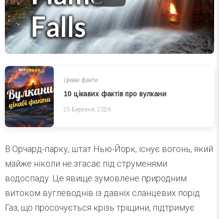
Цікаві факти
10 цікавих фактів про вулкани
25 Березня, 2026
В Орчард-парку, штат Нью-Йорк, існує вогонь, який
майже ніколи не згасає під струменями
водоспаду. Це явище зумовлене природним
витоком вуглеводнів із давніх сланцевих порід.
Газ, що просочується крізь тріщини, підтримує