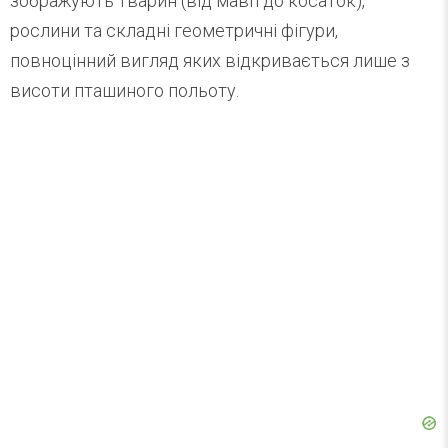
зображують тварин (від мавп до косаток),
рослини та складні геометричні фігури,
повноцінний вигляд яких відкривається лише з
висоти пташиного польоту.