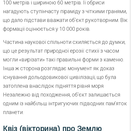
100 метрів і шириною 60 метрів. Її обриси
нагадують ступінчасту піраміду з чіткими гранями,
що дало підстави вважати об’єкт рукотворним. Вік
формації оцінюється у 10 000 років.
Частина наукової спільноти схиляється до думки,
що це результат природної ерозії: стихії з часом
могли «вирізати» такі правильні форми з каменю.
Інша ж сторона розглядає монумент як доказ
існування дольодовикової цивілізації, що була
затоплена внаслідок підняття рівня моря.
Незалежно від походження, об’єкт залишається
одним із найбільш інтригуючих підводних пам’яток
планети.
Квіз (вікторина) про Землю