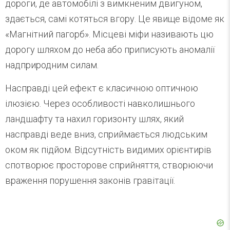
дороги, де автомобілі з вимкненим двигуном,
здається, самі котяться вгору. Це явище відоме як
«Магнітний пагорб». Місцеві міфи називають цю
дорогу шляхом до неба або приписують аномалії
надприродним силам.
Насправді цей ефект є класичною оптичною
ілюзією. Через особливості навколишнього
ландшафту та нахил горизонту шлях, який
насправді веде вниз, сприймається людським
оком як підйом. Відсутність видимих орієнтирів
спотворює просторове сприйняття, створюючи
враження порушення законів гравітації.