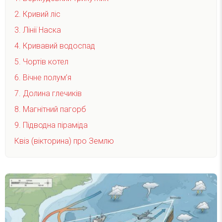
2. Кривий ліс
3. Лінії Наска
4. Кривавий водоспад
5. Чортів котел
6. Вічне полум’я
7. Долина глечиків
8. Магнітний пагорб
9. Підводна піраміда
Квіз (вікторина) про Землю