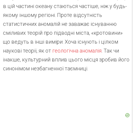
в цій частині океану стаються частіше, ніж у будь-
якому іншому регіоні. Проте відсутність
статистичних аномалій не заважає існуванню
сміливих теорій про підводні міста, «кротовини»
що ведуть в інші виміри. Хоча існують і цілком
наукові теорії, як от
геологічна аномалія
. Так чи
інакше, культурний вплив цього місця зробив його
синонімом незбагненної таємниці.