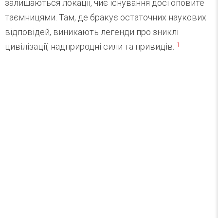
залишаються локації, чиє існування досі оповите
таємницями. Там, де бракує остаточних наукових
відповідей, виникають легенди про зниклі
1
цивілізації, надприродні сили та привидів.