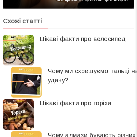
Схожі статті
Цікаві факти про велосипед
Чому ми схрещуємо пальці н
удачу?
Цікаві факти про горіхи
Чому алмази бувають різних