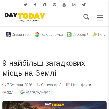
Онлайн Ігри
Головоломки
Словодей
Погод
9 найбільш загадкових
місць на Землі
7 Березня, 2026
Олександр Л.
Цікаві факти
Додати до джерел
327