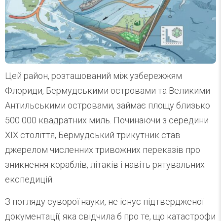
Цей район, розташований між узбережжям
Флориди, Бермудськими островами та Великими
Антильськими островами, займає площу близько
500 000 квадратних миль. Починаючи з середини
XIX століття, Бермудський трикутник став
джерелом численних тривожних переказів про
зникнення кораблів, літаків і навіть рятувальних
експедицій.
З погляду суворої науки, не існує підтвердженої
документації, яка свідчила б про те, що катастрофи