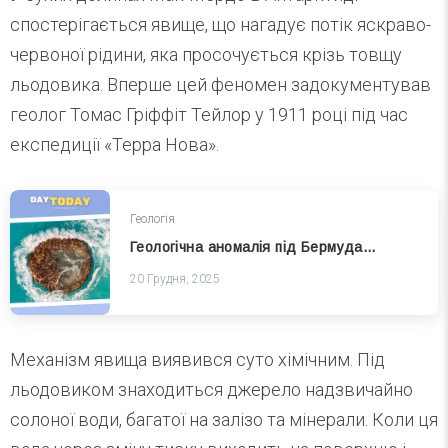
спостерігається явище, що нагадує потік яскраво-
червоної рідини, яка просочується крізь товщу
льодовика. Вперше цей феномен задокументував
геолог Томас Гріффіт Тейлор у 1911 році під час
експедиції «Терра Нова».
Геологія
Геологічна аномалія під Бермудами: знайдено структуру, що переписує історію Атлантики
20 Грудня, 2025
Механізм явища виявився суто хімічним. Під
льодовиком знаходиться джерело надзвичайно
солоної води, багатої на залізо та мінерали. Коли ця