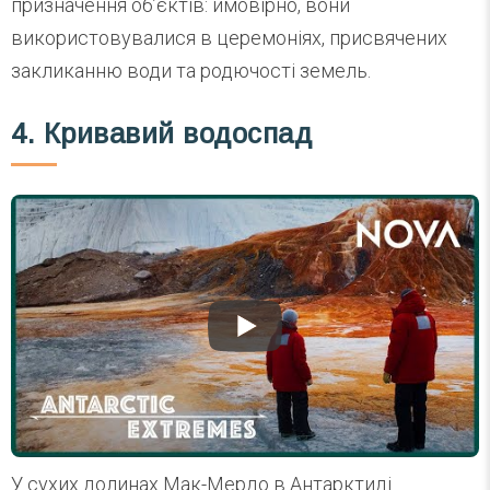
призначення об’єктів: ймовірно, вони
використовувалися в церемоніях, присвячених
закликанню води та родючості земель.
4. Кривавий водоспад
У сухих долинах Мак-Мердо в Антарктиді