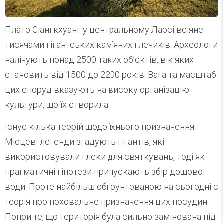
Плато Сіангкхуанг у центральному Лаосі всіяне
тисячами гігантських кам’яних глечиків. Археологи
налічують понад 2500 таких об’єктів, вік яких
становить від 1500 до 2200 років. Вага та масштаб
цих споруд вказують на високу організацію
культури, що їх створила.
Існує кілька теорій щодо їхнього призначення.
Місцеві легенди згадують гігантів, які
використовували глеки для святкувань, тоді як
прагматичні гіпотези припускають збір дощової
води. Проте найбільш обґрунтованою на сьогодні є
теорія про поховальне призначення цих посудин.
Попри те, що територія була сильно замінована під