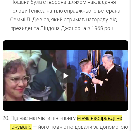
Пошани була створена шляхом накладання
голови Генкса на тіло справжнього ветерана
Семмі Л. Девіса, який отримав нагороду від
президента Ліндона Джонсона в 1968 році.
Під час матчів із пінг-понгу
м’яча насправді не
існувало
— його повністю додали за допомогою