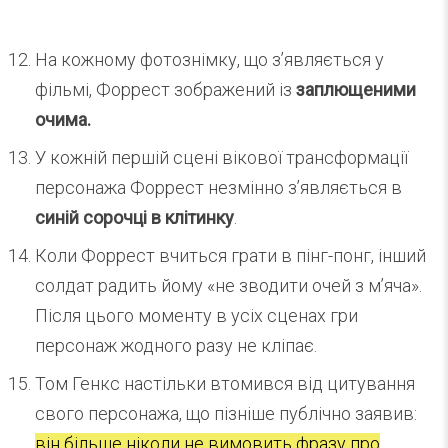
На кожному фотознімку, що з’являється у
фільмі, Форрест зображений із
заплющеними
очима.
У кожній першій сцені вікової трансформації
персонажа Форрест незмінно з’являється в
синій сорочці в клітинку
.
Коли Форрест вчиться грати в пінг-понг, інший
солдат радить йому «не зводити очей з м’яча».
Після цього моменту в усіх сценах гри
персонаж жодного разу не кліпає.
Том Генкс настільки втомився від цитування
свого персонажа, що пізніше публічно заявив:
він більше ніколи не вимовить фразу про