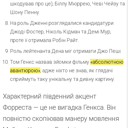
шкодував про це), Біллу Мюррею, Чеві Чейзу та
Шону Пенну.
На роль Дженні розглядалися кандидатури
Джоді Фостер, Ніколь Кідман та Демі Мур,
проте її отримала Робін Райт.
Роль лейтенанта Дена міг отримати Джо Пеші.
Том Генкс назвав зйомки фільму
«абсолютною
авантюрою»
, адже ніхто не знав, як глядачі
сприймуть таку унікальну та дивну картину.
Характерний південний акцент
Форреста — це не вигадка Генкса. Він
повністю скопіював манеру мовлення