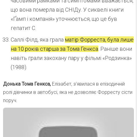
часовими рамками та симптомами вважається,
що вона померла від СНІДу. У сиквелі книги
«Ґамп і компанія» уточнюється, що це був
гепатит С.
Саллі Філд, яка грала
матір Форреста, була лише
на 10 років старша за Тома Генкса
. Раніше вони
навіть грали закохану пару у фільмі «Родзинка»
(1988).
Донька Тома Генкса,
Елізабет, з’явилася в епізодичній
ролі дівчинки в автобусі, яка не дозволяє Форресту сісти
поруч.