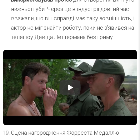
нижньої губи. Через це в індустрії довгий час
вважали, що він справді має таку зовнішність, і
актор не міг знайти роботу, поки не з’явився на
телешоу Девіда Леттермана без гриму.
Сцена нагородження Форреста Медаллю