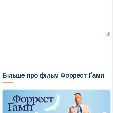
Більше про фільм Форрест Ґамп