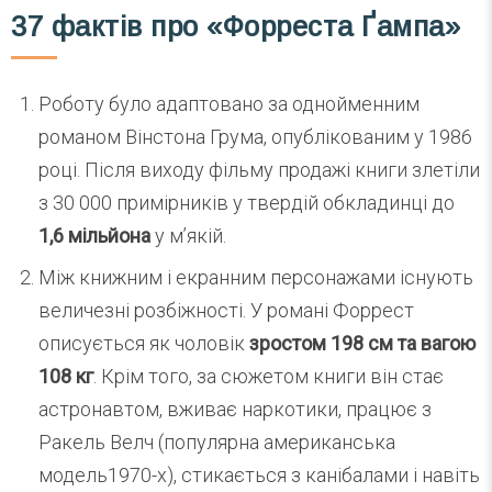
37 фактів про «Форреста Ґампа»
Роботу було адаптовано за однойменним
романом Вінстона Грума, опублікованим у 1986
році. Після виходу фільму продажі книги злетіли
з 30 000 примірників у твердій обкладинці до
1,6 мільйона
у м’якій.
Між книжним і екранним персонажами існують
величезні розбіжності. У романі Форрест
описується як чоловік
зростом 198 см та вагою
108 кг
. Крім того, за сюжетом книги він стає
астронавтом, вживає наркотики, працює з
Ракель Велч (популярна американська
модель1970-х), стикається з канібалами і навіть