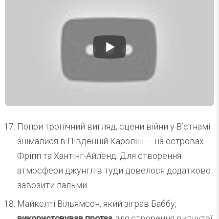
Попри тропічний вигляд, сцени війни у В’єтнамі
знімалися в Південній Кароліні — на островах
Фріпп та Хантінг-Айленд. Для створення
атмосфери джунглів туди довелося додатково
завозити пальми.
Майкелті Вільямсон, який зіграв Баббу,
використовував протез
для створення випнутої