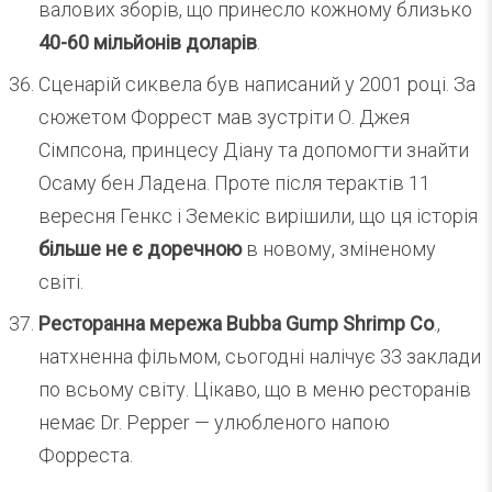
валових зборів, що принесло кожному близько
40-60 мільйонів доларів
.
Сценарій сиквела був написаний у 2001 році. За
сюжетом Форрест мав зустріти О. Джея
Сімпсона, принцесу Діану та допомогти знайти
Осаму бен Ладена. Проте після терактів 11
вересня Генкс і Земекіс вирішили, що ця історія
більше не є доречною
в новому, зміненому
світі.
Ресторанна мережа Bubba Gump Shrimp Co
.,
натхненна фільмом, сьогодні налічує 33 заклади
по всьому світу. Цікаво, що в меню ресторанів
немає Dr. Pepper — улюбленого напою
Форреста.