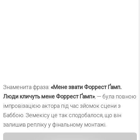
Знаменита фраза:
«Мене звати Форрест Ґамп.
Люди кличуть мене Форрест Ґамп»
, — була повною
імпровізацією актора під час зйомок сцени з
Баббою. Земекісу це так сподобалося, що він
залишив репліку у фінальному монтажі.