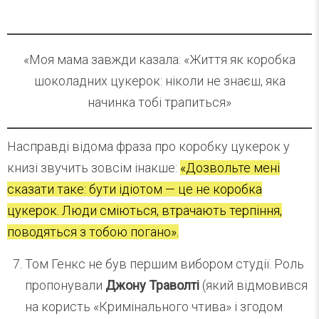
«Моя мама завжди казала: «Життя як коробка
шоколадних цукерок: ніколи не знаєш, яка
начинка тобі трапиться»
Насправді відома фраза про коробку цукерок у
книзі звучить зовсім інакше:
«Дозвольте мені
сказати таке: бути ідіотом — це не коробка
цукерок. Люди сміються, втрачають терпіння,
поводяться з тобою погано».
Том Генкс не був першим вибором студії. Роль
пропонували
Джону Траволті
(який відмовився
на користь «Кримінального чтива» і згодом