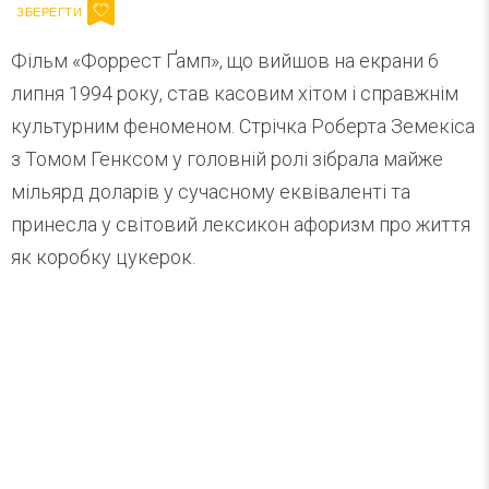
Фільм «Форрест Ґамп», що вийшов на екрани 6
липня 1994 року, став касовим хітом і справжнім
культурним феноменом. Стрічка Роберта Земекіса
з Томом Генксом у головній ролі зібрала майже
мільярд доларів у сучасному еквіваленті та
принесла у світовий лексикон афоризм про життя
як коробку цукерок.