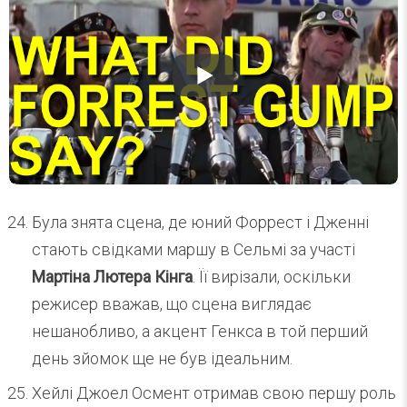
Була знята сцена, де юний Форрест і Дженні
стають свідками маршу в Сельмі за участі
Мартіна Лютера Кінга
. Її вирізали, оскільки
режисер вважав, що сцена виглядає
нешанобливо, а акцент Генкса в той перший
день зйомок ще не був ідеальним.
Хейлі Джоел Осмент отримав свою першу роль