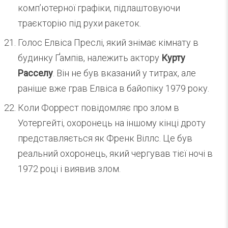
комп’ютерної графіки, підлаштовуючи
траєкторію під рухи ракеток.
Голос Елвіса Преслі, який знімає кімнату в
будинку Ґампів, належить актору
Курту
Расселу
. Він не був вказаний у титрах, але
раніше вже грав Елвіса в байопіку 1979 року.
Коли Форрест повідомляє про злом в
Уотергейті, охоронець на іншому кінці дроту
представляється як Френк Віллс. Це був
реальний охоронець, який чергував тієї ночі в
1972 році і виявив злом.