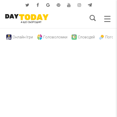
Онлайн Ігри
Головоломки
Словодей
Погод