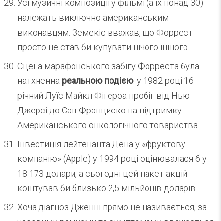
Усі музичні композиції у фільмі (а їх понад 30)
належать виключно американським
виконавцям. Земекіс вважав, що Форрест
просто не став би купувати нічого іншого.
Сцена марафонського забігу Форреста була
натхненна
реальною подією
: у 1982 році 16-
річний Луїс Майкл Фігероа пробіг від Нью-
Джерсі до Сан-Франциско на підтримку
Американського онкологічного товариства.
Інвестиція лейтенанта Дена у «фруктову
компанію» (Apple) у 1994 році оцінювалася б у
18 173 долари, а сьогодні цей пакет акцій
коштував би близько 2,5 мільйонів доларів.
Хоча діагноз Дженні прямо не називається, за