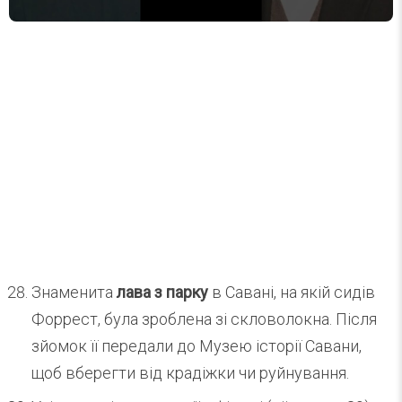
Знаменита
лава з парку
в Савані, на якій сидів
Форрест, була зроблена зі скловолокна. Після
зйомок її передали до Музею історії Савани,
щоб вберегти від крадіжки чи руйнування.