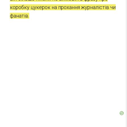
коробку цукерок на прохання журналістів чи
фанатів.