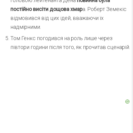
головою лейтенанта Дена
повинна була
постійно висіти дощова хмар
а. Роберт Земекіс
відмовився від цих ідей, вважаючи їх
надмірними.
Том Генкс погодився на роль лише через
півтори години після того, як прочитав сценарій.