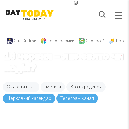
Онлайн Ігри
Головоломки
Словодей
Погод
18 червня – яке свято чи
подія?
Свята та події
Іменини
Хто народився
Церковний календар
Телеграм канал
Вже 6 років DAY TODAY складає для вас «
Список свят на день
». Підписуйтесь на щоденну
розсилку зручним для вас способом.