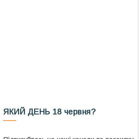
Вже 6 років DAY TODAY складає для вас «
Список свят на день
». Підписуйтесь на щоденну
розсилку зручним для вас способом.
Телеграм
Інстаграм
Email
Підписатися
Ваш імейл
ЯКИЙ ДЕНЬ
18 червня?