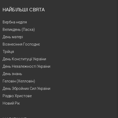
НАЙБІЛЬШІ СВЯТА
Вербна неділя
Великдень (Пасха)
День матері
Вознесіння Господнє
Трійця
День Конституції України
День Незалежності України
День знань
Геловін (Хелловін)
День Збройних Сил України
Різдво Христове
Новий Рік