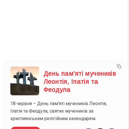
Телеграм
Інстаграм
Email
Підписатися
Ваш імейл
День пам’яті мучеників
Леонтія, Іпатія та
Феодула
18 червня – День пам'яті мучеників Леонтія,
Іпатія та Феодула, святих мучеників за
християнським релігійним календарем.