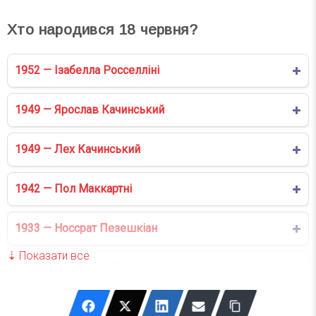
Хто народився
18
червня?
1952 — Ізабелла Росселліні
1949 — Ярослав Качинський
1949 — Лех Качинський
1942 — Пол Маккартні
1933 — Носсрат Пезешкіан
1926 — Елан Рекс Сендидж
1918 — Василь Забашта