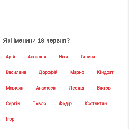
СВЯТА СЬОГОДНІ
СВЯТА ЗАВТРА
Які іменини
18
червня?
Арій
Аполлон
Ніка
Галина
Василина
Дорофій
Марко
Кіндрат
Маркіян
Анастасія
Леонід
Віктор
Сергій
Павло
Федір
Костянтин
Ігор