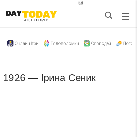
Онлайн Ігри
Головоломки
Словодей
Погод
1926 — Ірина Сеник
Вже 6 років DAY TODAY складає для вас «
Список свят на день
». Підписуйтесь на щоденну розсилку
зручним для вас способом.
Телеграм
Інстаграм