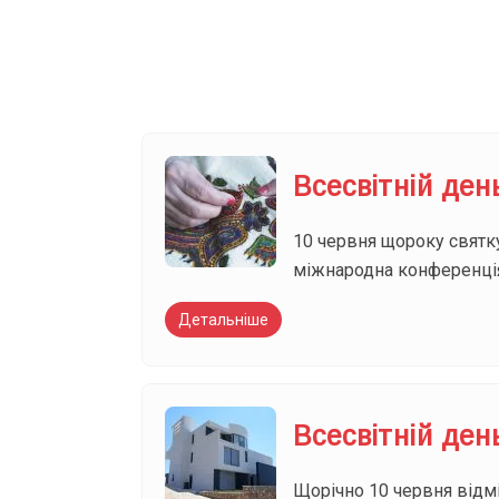
Ваш імейл
Всесвітній ден
10 червня щороку святк
міжнародна конференція,
Детальніше
Всесвітній де
Щорічно 10 червня відмі