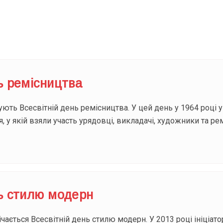
Під
ь ремісництва
ують Всесвітній день ремісництва. У цей день у 1964 році
 у якій взяли участь урядовці, викладачі, художники та ремі
нь стилю модерн
чається Всесвітній день стилю модерн. У 2013 році ініціато