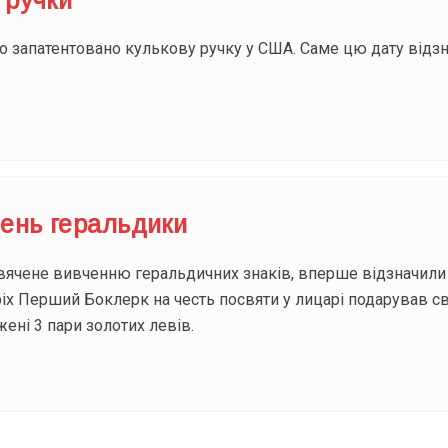
ло запатентовано кулькову ручку у США. Саме цю дату від
ень геральдики
ячене вивченню геральдичних знаків, вперше відзначили 1
ріх Перший Боклерк на честь посвяти у лицарі подарував
ені 3 пари золотих левів.