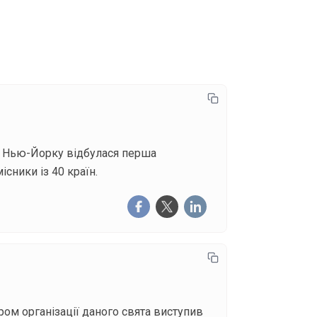
писатися
 у Нью-Йорку відбулася перша
сники із 40 країн.
ром організації даного свята виступив