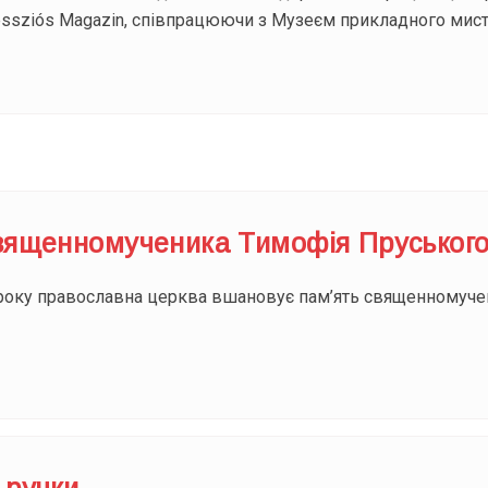
ssziós Magazin, співпрацюючи з Музеєм прикладного мисте
священномученика Тимофія Пруськог
 року православна церква вшановує пам’ять священномуче
 ручки