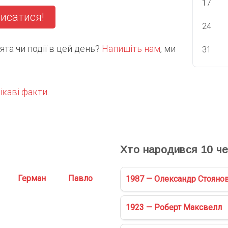
17
исатися!
24
та чи події в цей день?
Напишіть нам
, ми
31
ікаві факти
.
С
Хто народився
10
че
Герман
Павло
1987 — Олександр Стояно
1923 — Роберт Максвелл