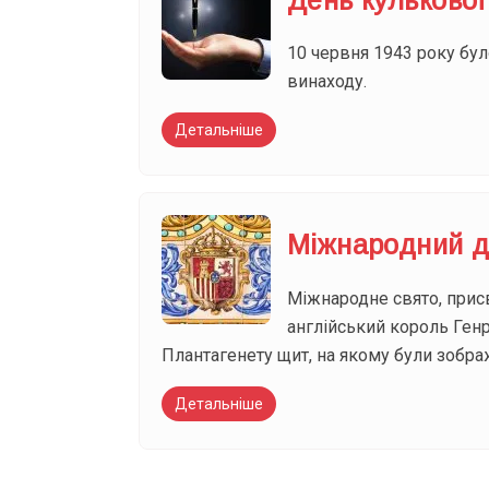
10 червня 1943 року бу
винаходу.
Детальніше
Міжнародний д
Міжнародне свято, присв
англійський король Ген
Плантагенету щит, на якому були зображ
Детальніше