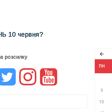
НЬ
10 червня?
та розсилку
ПН
3
10