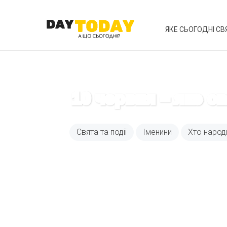
ЯКЕ СЬОГОДНІ СВ
10 червня – яке с
Свята та події
Іменини
Хто народ
Вже 6 років DAY T
зручним для вас 
Телеграм
Email