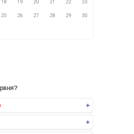
18
19
20
21
22
23
25
26
27
28
29
30
ВЯТА СЬОГОДНІ
СВЯТА ЗАВТРА
рвня?
в