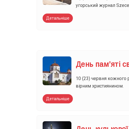
угорський журнал Szece
Детальніше
День пам’яті 
10 (23) червня кожного
вірним християнином.
Детальніше
День кулькової