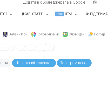
Додати в обрані джерела в Google
ЯТО?
ЦІКАВІ СТАТТІ
ІГРИ
ПІДТРИМА
нове
Онлайн Ігри
Головоломки
Словодей
Погода
вято чи подія?
ився
Церковний календар
Телеграм канал
ODAY складає для вас «
Список свят на день
». Підписуйтесь на 
способом.
Інстаграм