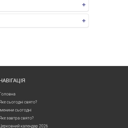
НАВІГАЦІЯ
Головна
Яке сьогодні свято?
Іменини сьогодні
Яке завтра свято?
Церковний календар 2026