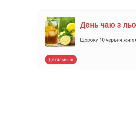
День чаю з ль
Щороку 10 червня жител
Детальніше
Вже 6 років DAY T
зручним для вас 
Телеграм
Email