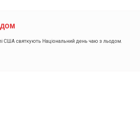
одом
і США святкують Національний день чаю з льодом.
ODAY складає для вас «
Список свят на день
». Підписуйтесь на 
способом.
Інстаграм
Під