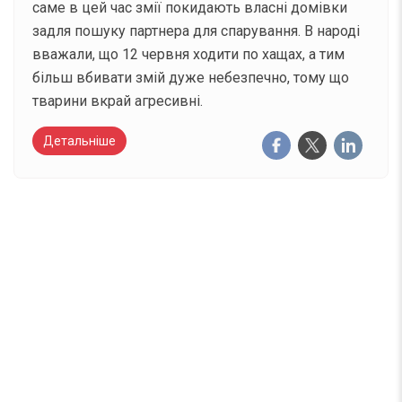
саме в цей час змії покидають власні домівки
задля пошуку партнера для спарування. В народі
вважали, що 12 червня ходити по хащах, а тим
більш вбивати змій дуже небезпечно, тому що
тварини вкрай агресивні.
Детальніше
Вже 6 років DAY TODAY складає для вас «
Список свят на день
». Підписуйтесь на щоденну
розсилку зручним для вас способом.
Телеграм
Інстаграм
Email
Підписатися