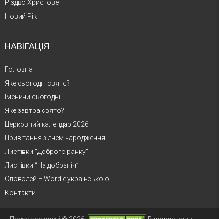
Різдво Христове
Новий Рік
НАВІГАЦІЯ
Головна
Яке сьогодні свято?
Іменини сьогодні
Яке завтра свято?
Церковний календар 2026
Привітання з днем народження
Листівки “Доброго ранку”
Листівки “На добраніч”
Словодей – Wordle українською
Контакти
Права захищені © 2026.
Використання