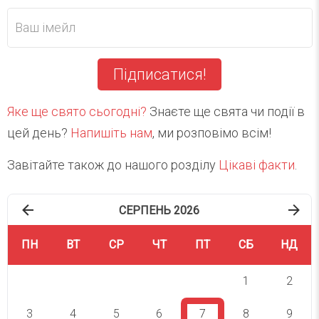
Підписатися!
Яке ще свято сьогодні?
Знаєте ще свята чи події в
цей день?
Напишіть нам
, ми розповімо всім!
Завітайте також до нашого розділу
Цікаві факти
.
СЕРПЕНЬ 2026
ПН
ВТ
СР
ЧТ
ПТ
СБ
НД
1
2
3
4
5
6
7
8
9