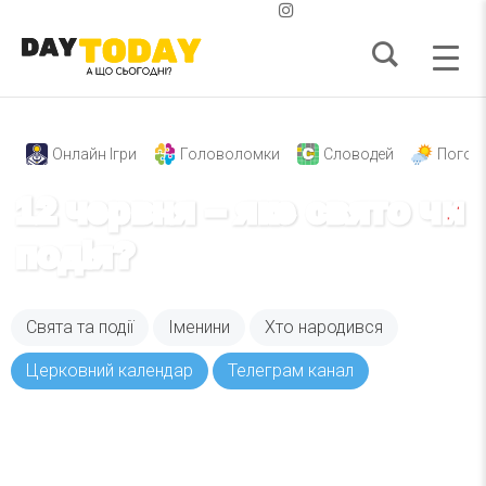
Онлайн Ігри
Головоломки
Словодей
Погод
12 червня – яке свято чи
подія?
Свята та події
Іменини
Хто народився
Церковний календар
Телеграм канал
Вже 6 років DAY TODAY складає для вас «
Список свят на день
». Підписуйтесь на щоденну
розсилку зручним для вас способом.