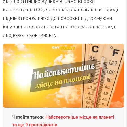
більшості інших вулканів. Саме висока
концентрація CO
дозволяє розплавленій породі
2
підніматися ближче до поверхні, підтримуючи
існування відкритого вогняного озера посеред
льодового континенту.
Читайте також:
Найспекотніше місце на планеті
та ще 9 претендентів