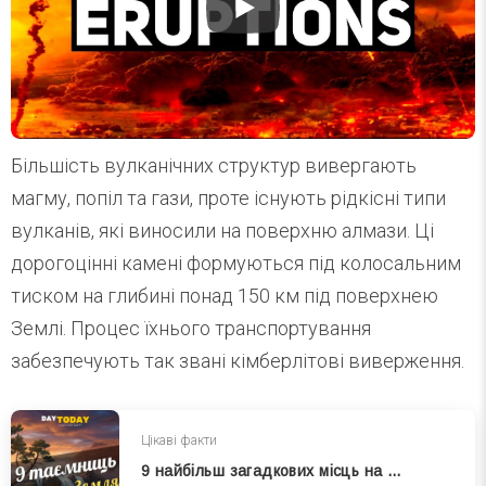
Більшість вулканічних структур вивергають
магму, попіл та гази, проте існують рідкісні типи
вулканів, які виносили на поверхню алмази. Ці
дорогоцінні камені формуються під колосальним
тиском на глибині понад 150 км під поверхнею
Землі. Процес їхнього транспортування
забезпечують так звані кімберлітові виверження.
Цікаві факти
9 найбільш загадкових місць на Землі