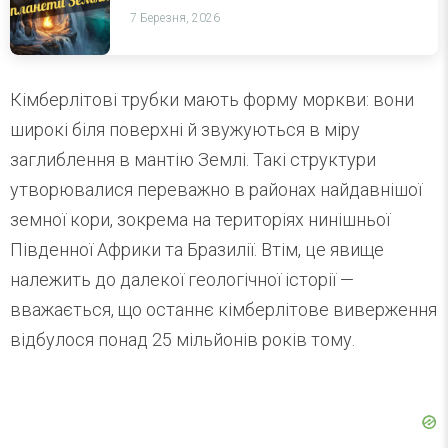
7 Березня, 2026
Кімберлітові трубки мають форму моркви: вони
широкі біля поверхні й звужуються в міру
заглиблення в мантію Землі. Такі структури
утворювалися переважно в районах найдавнішої
земної кори, зокрема на територіях нинішньої
Південної Африки та Бразилії. Втім, це явище
належить до далекої геологічної історії —
вважається, що останнє кімберлітове виверження
відбулося понад 25 мільйонів років тому.