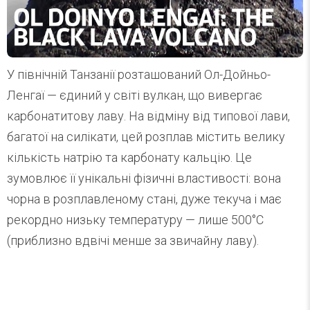
У північній Танзанії розташований Ол-Дойньо-
Ленгаї — єдиний у світі вулкан, що вивергає
карбонатитову лаву. На відміну від типової лави,
багатої на силікати, цей розплав містить велику
кількість натрію та карбонату кальцію. Це
зумовлює її унікальні фізичні властивості: вона
чорна в розплавленому стані, дуже текуча і має
рекордно низьку температуру — лише 500°C
(приблизно вдвічі менше за звичайну лаву).