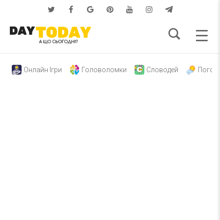
Онлайн Ігри
Головоломки
Словодей
Погод