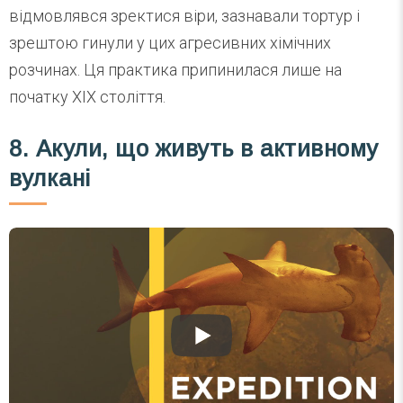
відмовлявся зректися віри, зазнавали тортур і
зрештою гинули у цих агресивних хімічних
розчинах. Ця практика припинилася лише на
початку XIX століття.
8. Акули, що живуть в активному
вулкані