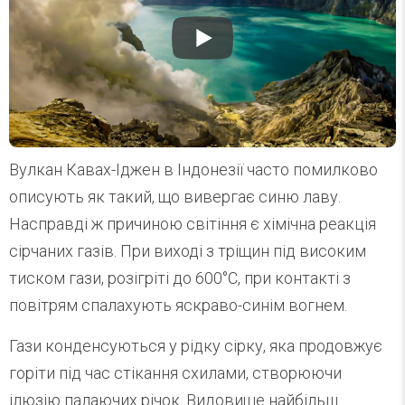
Вулкан Кавах-Іджен в Індонезії часто помилково
описують як такий, що вивергає синю лаву.
Насправді ж причиною світіння є хімічна реакція
сірчаних газів. При виході з тріщин під високим
тиском гази, розігріті до 600°C, при контакті з
повітрям спалахують яскраво-синім вогнем.
Гази конденсуються у рідку сірку, яка продовжує
горіти під час стікання схилами, створюючи
ілюзію палаючих річок. Видовище найбільш