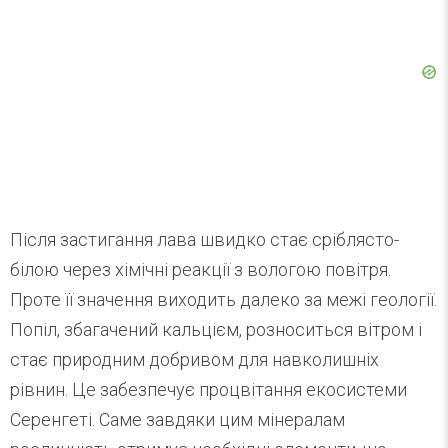
Після застигання лава швидко стає сріблясто-
білою через хімічні реакції з вологою повітря.
Проте її значення виходить далеко за межі геології.
Попіл, збагачений кальцієм, розноситься вітром і
стає природним добривом для навколишніх
рівнин. Це забезпечує процвітання екосистеми
Серенгеті. Саме завдяки цим мінералам