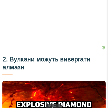
2. Вулкани можуть вивергати
алмази