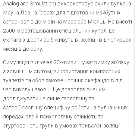
Analog and Simulation) використовує схили вулкана
Мауна-Лоа на Гаваях для підготовки майбутніх
астронавтів до місій на Марс або Місяць. На висоті
2500 м розташований спеціальний купол, де
екіпажі з шести осіб живуть в ізоляції від чотирьох
місяців до року.
Симуляція включає 20-хвилинну затримку зв’язку
з зовнішнім світом, використання компостних
туалетів та обов’язкове носіння скафандрів під
час виходу назовні. Це дозволяє вченим
досліджувати не лише геологічну та
астробіологічну специфіку роботи на вулканічних
породах, але й психологічну стійкість та
згуртованість групи в умовах тривалої ізоляції.