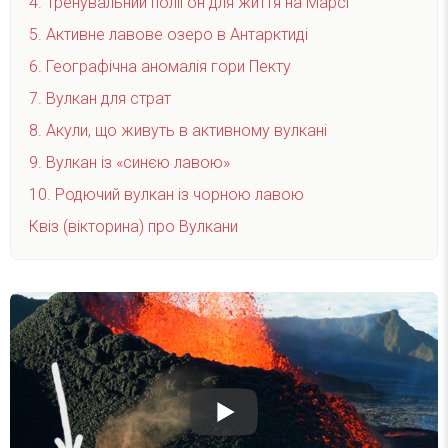
4. Тренувальний полігон для життя на Марсі
5. Активне лавове озеро в Антарктиді
6. Географічна аномалія гори Пекту
7. Вулкан для страт
8. Акули, що живуть в активному вулкані
9. Вулкан із «синєю лавою»
10. Родючий вулкан із чорною лавою
Квіз (вікторина) про Вулкани