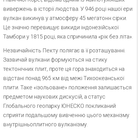
вивержень в історії людства. У 946 році нашої ери
вулкан викинув у атмосферу 45 мегатонн сірки.
Це значно перевищує викиди індонезійської
Тамбори у 1815 році, яка спричинила «рік без літа».
Незвичайність Пекту полягає в її розташуванні.
Зазвичай вулкани формуються на стику
тектонічних плит, проте ця гора знаходиться на
відстані понад 965 км від межі Тихоокеанської
плити. Таке «ізольоване» положення залишається
предметом наукових дискусій, а статус
Глобального геопарку ЮНЕСКО покликаний
сприяти подальшому вивченню цього механізму
внутрішньоплитного вулканізму.