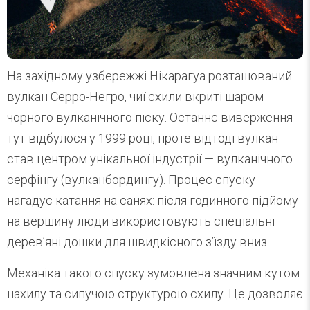
На західному узбережжі Нікарагуа розташований
вулкан Серро-Негро, чиї схили вкриті шаром
чорного вулканічного піску. Останнє виверження
тут відбулося у 1999 році, проте відтоді вулкан
став центром унікальної індустрії — вулканічного
серфінгу (вулканбордингу). Процес спуску
нагадує катання на санях: після годинного підйому
на вершину люди використовують спеціальні
дерев’яні дошки для швидкісного з’їзду вниз.
Механіка такого спуску зумовлена значним кутом
нахилу та сипучою структурою схилу. Це дозволяє