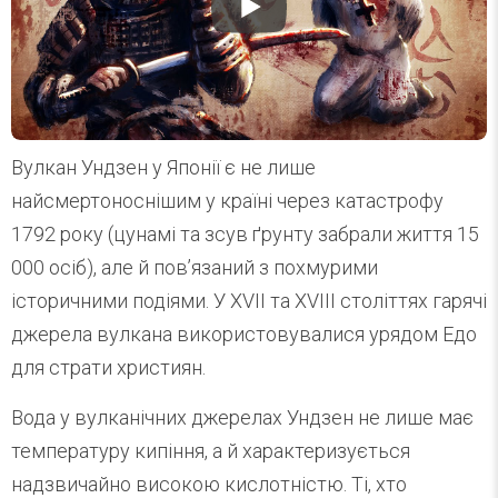
Вулкан Ундзен у Японії є не лише
найсмертоноснішим у країні через катастрофу
1792 року (цунамі та зсув ґрунту забрали життя 15
000 осіб), але й пов’язаний з похмурими
історичними подіями. У XVII та XVIII століттях гарячі
джерела вулкана використовувалися урядом Едо
для страти християн.
Вода у вулканічних джерелах Ундзен не лише має
температуру кипіння, а й характеризується
надзвичайно високою кислотністю. Ті, хто