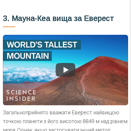
3. Мауна-Кеа вища за Еверест
Загальноприйнято вважати Еверест найвищою
точкою планети з його висотою 8849 м над рівнем
моря. Однак, якщо застосувати інший метод