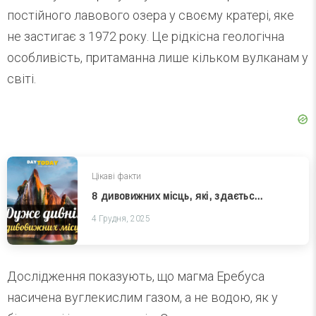
постійного лавового озера у своєму кратері, яке
не застигає з 1972 року. Це рідкісна геологічна
особливість, притаманна лише кільком вулканам у
світі.
Цікаві факти
8 дивовижних місць, які, здається, порушують закони природи
4 Грудня, 2025
Дослідження показують, що магма Еребуса
насичена вуглекислим газом, а не водою, як у