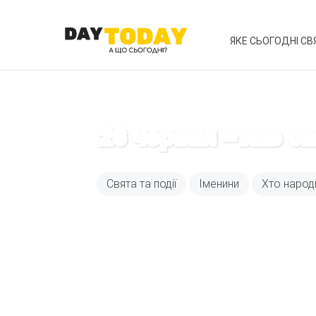
ЯКЕ СЬОГОДНІ СВ
26 червня – яке с
Свята та події
Іменини
Хто народ
Вже 6 років DAY T
зручним для вас 
Телеграм
Email