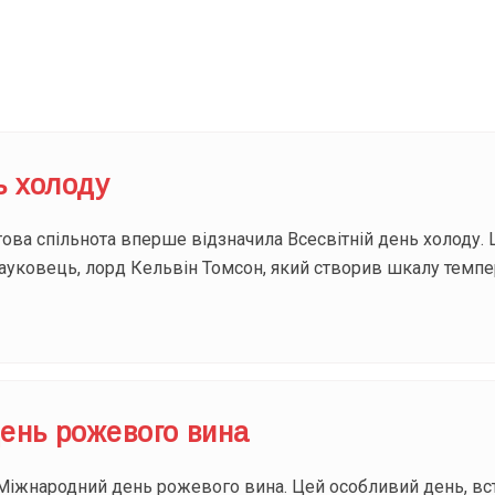
Під
ь холоду
това спільнота вперше відзначила Всесвітній день холоду. 
ауковець, лорд Кельвін Томсон, який створив шкалу темпе
ень рожевого вина
й Міжнародний день рожевого вина. Цей особливий день, в