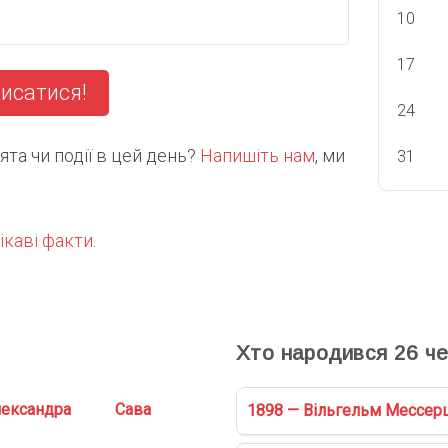
10
17
исатися!
24
та чи події в цей день?
Напишіть нам
, ми
31
ікаві факти
.
С
Хто народився
26
че
ександра
Сава
1898 — Вільгельм Мессер