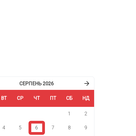
писатися
СЕРПЕНЬ 2026
ВТ
СР
ЧТ
ПТ
СБ
НД
1
2
4
5
6
7
8
9