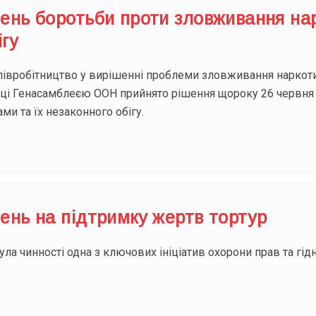
ень боротьби проти зловживання нар
ігу
півробітництво у вирішенні проблеми зловживання наркотик
році Генасамблеєю ООН прийнято рішення щороку 26 червня
и та їх незаконного обігу.
ень на підтримку жертв тортур
ула чинності одна з ключових ініціатив охорони прав та гі