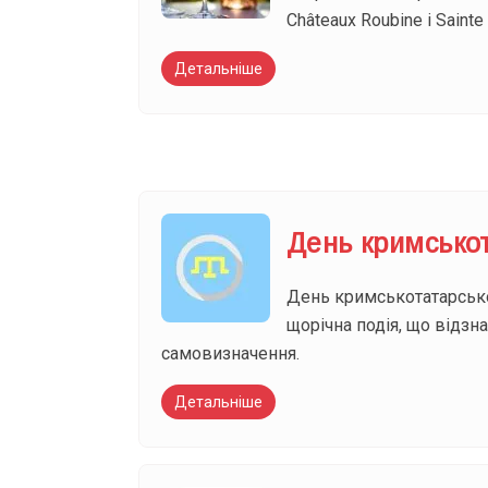
Châteaux Roubine і Sainte
Детальніше
День кримсько
День кримськотатарсько
щорічна подія, що відзна
самовизначення.
Детальніше