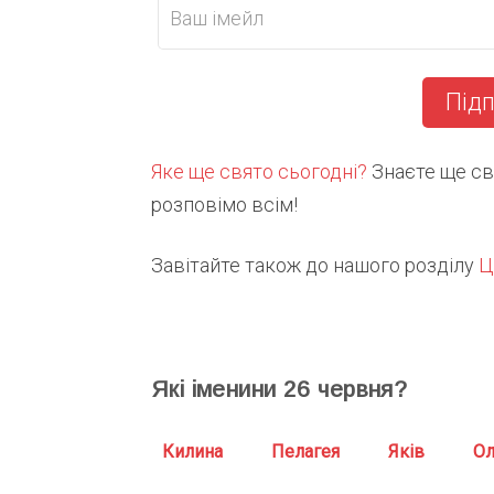
Підп
Яке ще свято сьогодні?
Знаєте ще свя
розповімо всім!
Завітайте також до нашого розділу
Ц
Які іменини
26
червня?
Килина
Пелагея
Яків
Ол