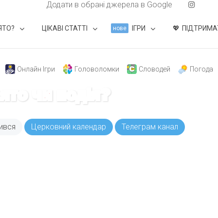
Додати в обрані джерела в Google
ЯТО?
ЦІКАВІ СТАТТІ
ІГРИ
ПІДТРИМА
нове
Онлайн Ігри
Головоломки
Словодей
Погода
вято чи подія?
ився
Церковний календар
Телеграм канал
ODAY складає для вас «
Список свят на день
». Підписуйтесь на 
способом.
Інстаграм