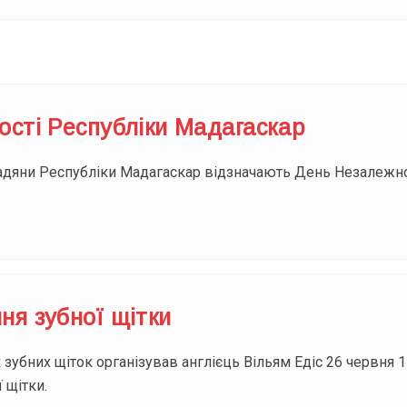
ості Республіки Мадагаскар
дяни Республіки Мадагаскар відзначають День Незалежно
ня зубної щітки
убних щіток організував англієць Вільям Едіс 26 червня 1
 щітки.