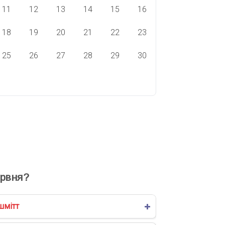
11
12
13
14
15
16
18
19
20
21
22
23
25
26
27
28
29
30
ВЯТА СЬОГОДНІ
СВЯТА ЗАВТРА
рвня?
шмітт