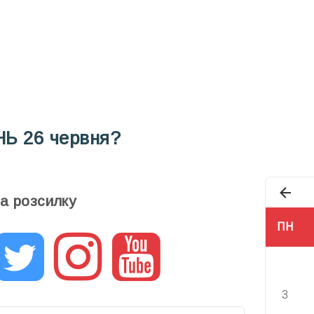
Під
НЬ
26 червня?
та розсилку
ПН
3