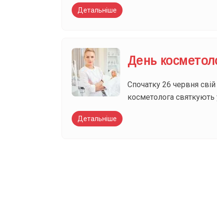
Детальніше
День косметол
Спочатку 26 червня свій
косметолога святкують у
Детальніше
Вже 6 років DAY T
зручним для вас 
Телеграм