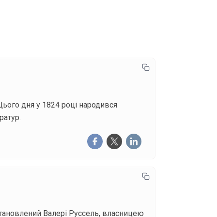
писатися
Цього дня у 1824 році народився
ратур.
становлений Валері Руссель, власницею