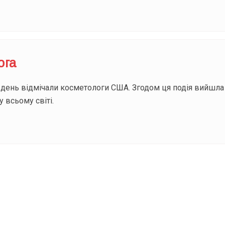
ога
 день відмічали косметологи США. Згодом ця подія вийшла 
 всьому світі.
ODAY складає для вас «
Список свят на день
». Підписуйтесь на 
способом.
Інстаграм