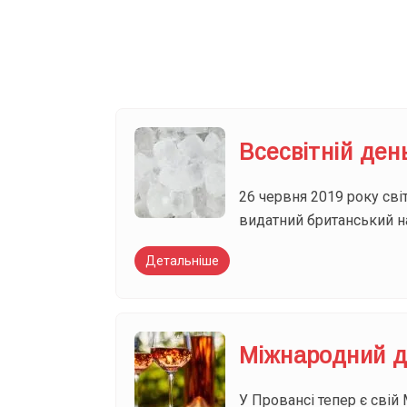
Ваш імейл
Всесвітній ден
26 червня 2019 року сві
видатний британський н
Детальніше
Міжнародний д
У Провансі тепер є сві