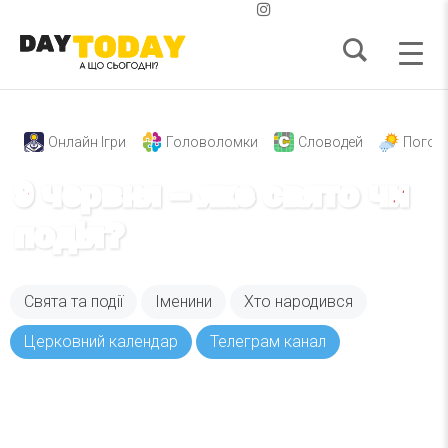
Онлайн Ігри
Головоломки
Словодей
Погод
9 червня – яке свято чи
подія?
Свята та події
Іменини
Хто народився
Церковний календар
Телеграм канал
Вже 6 років DAY TODAY складає для вас «
Список свят на день
». Підписуйтесь на щоденну
розсилку зручним для вас способом.