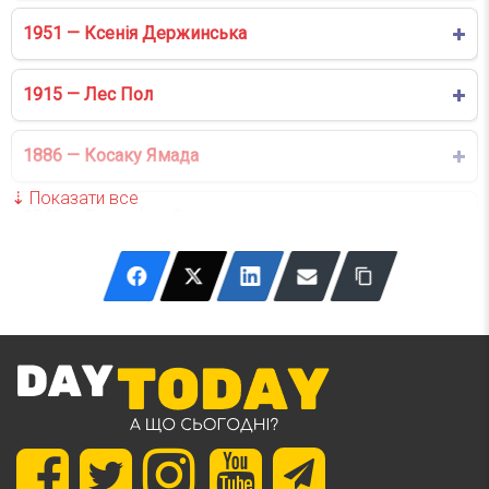
1951 — Ксенія Держинська
1915 — Лес Пол
1886 — Косаку Ямада
1843 — Берта фон Зуттнер
1812 — Йоганн Готфрід Ґалле
1781 — Джордж Стефенсон