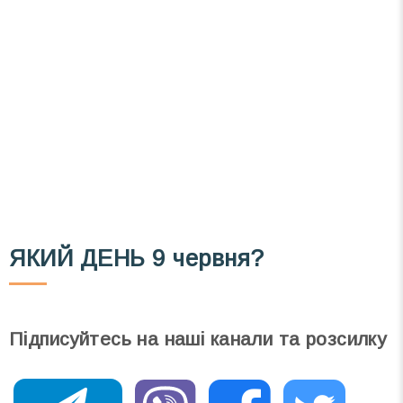
Список свят на день
». Підписуйтесь на щоденну
розсилку зручним для вас способом.
Телеграм
Інстаграм
Email
Підписатися
Ваш імейл
ЯКИЙ ДЕНЬ
9 червня?
Підписуйтесь на наші канали та розсилку