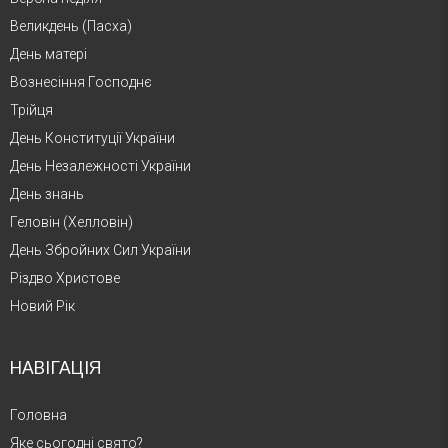
Великдень (Пасха)
День матері
Вознесіння Господнє
Трійця
День Конституції України
День Незалежності України
День знань
Геловін (Хелловін)
День Збройних Сил України
Різдво Христове
Новий Рік
НАВІГАЦІЯ
Головна
Яке сьогодні свято?