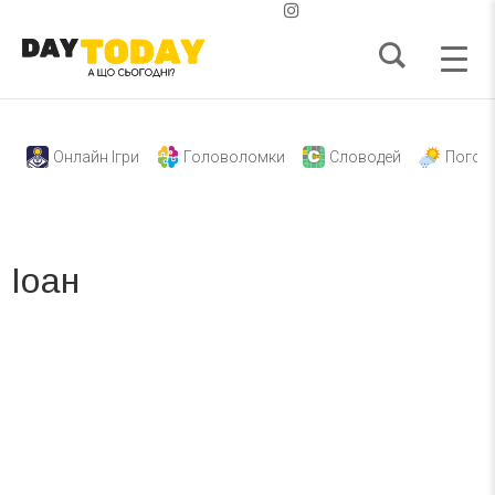
Онлайн Ігри
Головоломки
Словодей
Погод
Іоан
Вже 6 років DAY TODAY складає для вас «
Список свят на день
». Підписуйтесь на щоденну розсилку
зручним для вас способом.
Телеграм
Інстаграм