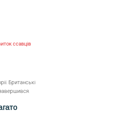
иток ссавців
ії. Британські
 завершився.
агато