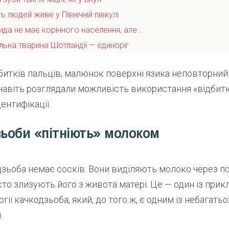
ть людей живе у Північній півкулі
ида не має корінного населення, але…
льна тварина Шотландії — єдиноріг
битків пальців, малюнок поверхні язика неповторний
навіть розглядали можливість використання «відбитк
ентифікації.
зьоби «пітніють» молоком
зьоба немає сосків. Вони виділяють молоко через пори
то злизують його з живота матері. Це — один із прик
огії качкодзьоба, який, до того ж, є одним із небагать
.