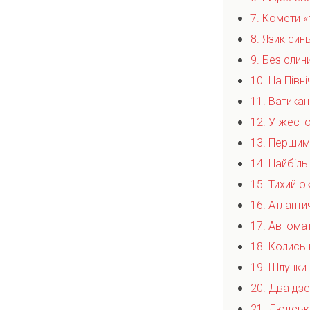
7. Комети «
8. Язик син
9. Без слин
10. На Півн
11. Ватикан
12. У жесто
13. Першим
14. Найбіл
15. Тихий о
16. Атлант
17. Автома
18. Колись 
19. Шлунки
20. Два дз
21. Людські 