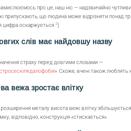
замислюємось про це, наш ніс — надзвичайно чутливи
кі припускають, що людина може відрізняти понад тр
2
ця цифра оскаржується
).
довгих слів має найдовшу назву
значення страху перед довгими словами —
стросескіпедалофобія
». Схоже, вчені також люблять 
ва вежа зростає влітку
розширення металу висота вежі влітку збільшується
имку, відповідно, конструкція «стискається».