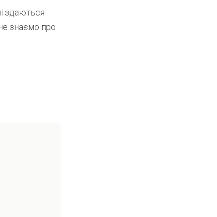
ші здаються
 не знаємо про