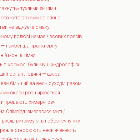
пахнуть» тухлими яйцями
ього кита важчий за слона
и ви не відчуєте смаку
ічному полюсі немає часових поясів
 — найменша країна світу
вій мові є гімни
и в космосі були мушки-дрозофіли
ьший орган людини — шкіра
кеан більший за весь суходіл разом
ичний океан розширюється
ти продають химерні речі
на Олімпіаді змагалися митці
 грифів витримують небезпечну їжу
еркала створюють нескінченність
зуби такі ж міцні, як у акул