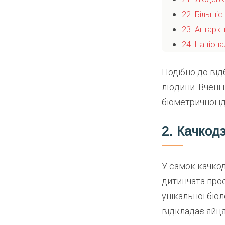
22. Більшіс
23. Антаркт
24. Націона
Подібно до від
людини. Вчені 
біометричної ід
2. Качкод
У самок качкод
дитинчата прос
унікальної біол
відкладає яйця