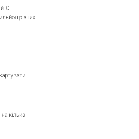
й. Є
ильйон різних
жартувати.
 на кілька