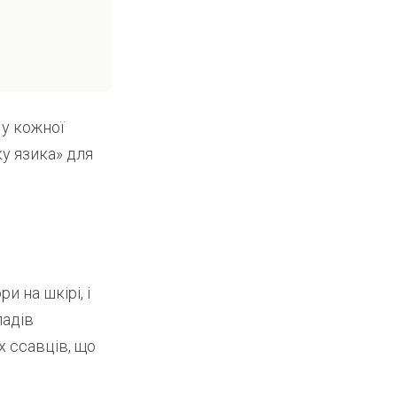
 у кожної
у язика» для
 на шкірі, і
ладів
ох ссавців, що