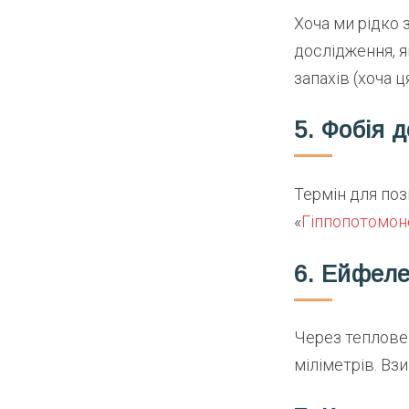
Хоча ми рідко 
дослідження, я
запахів (хоча 
5. Фобія 
Термін для по
«
Гіппопотомон
6. Ейфеле
Через теплове 
міліметрів. Вз