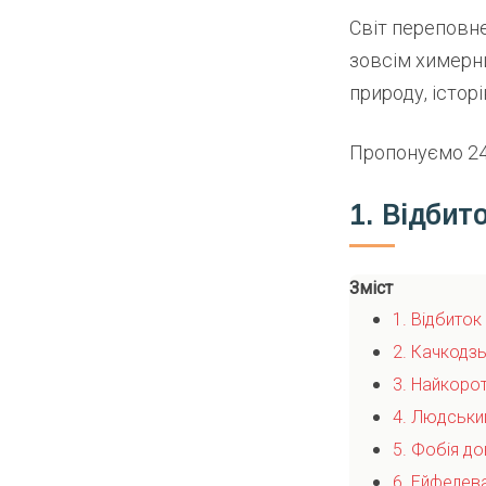
Світ переповн
зовсім химерни
природу, істор
Пропонуємо 24 
1. Відбит
Зміст
1. Відбиток
2. Качкодз
3. Найкорот
4. Людськи
5. Фобія д
6. Ейфелев