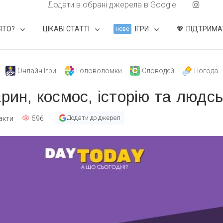
Додати в обрані джерела в Google
ЯТО?
ЦІКАВІ СТАТТІ
ІГРИ
ПІДТРИМА
нове
Онлайн Ігри
Головоломки
Словодей
Погода
рин, космос, історію та людсь
Додати до джерел
акти
596