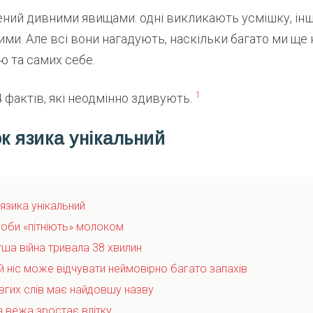
ений дивними явищами: одні викликають усмішку, ін
ми. Але всі вони нагадують, наскільки багато ми ще
ію та самих себе.
1
фактів, які неодмінно здивують.
ок язика унікальний
 язика унікальний
ьоби «пітніють» молоком
ша війна тривала 38 хвилин
й ніс може відчувати неймовірно багато запахів
овгих слів має найдовшу назву
а вежа зростає влітку