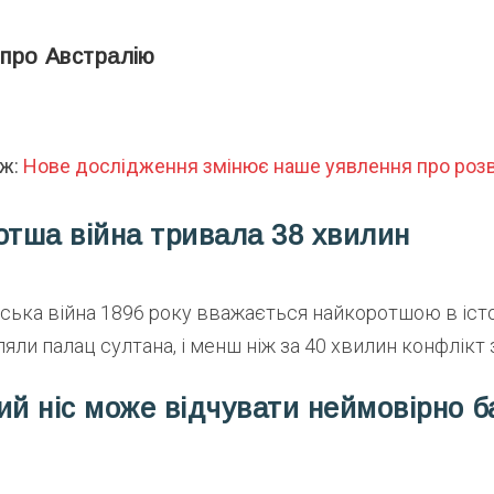
 про Австралію
ож:
Нове дослідження змінює наше уявлення про розв
отша війна тривала 38 хвилин
ська війна 1896 року вважається найкоротшою в істор
ляли палац султана, і менш ніж за 40 хвилин конфлікт
ий ніс може відчувати неймовірно б