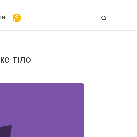
ТИ
ке тіло