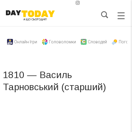
Онлайн Ігри
Головоломки
Словодей
Погод
1810 — Василь
Тарновський (старший)
Вже 6 років DAY TODAY складає для вас «
Список свят на день
». Підписуйтесь на щоденну розсилку
зручним для вас способом.
Телеграм
Інстаграм