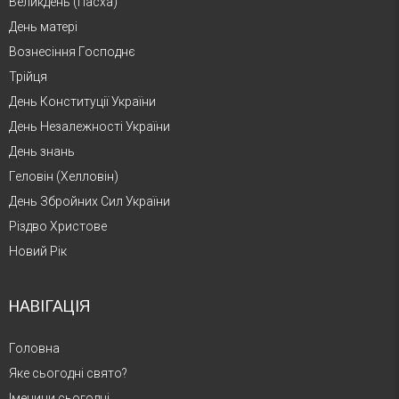
Великдень (Пасха)
День матері
Вознесіння Господнє
Трійця
День Конституції України
День Незалежності України
День знань
Геловін (Хелловін)
День Збройних Сил України
Різдво Христове
Новий Рік
НАВІГАЦІЯ
Головна
Яке сьогодні свято?
Іменини сьогодні