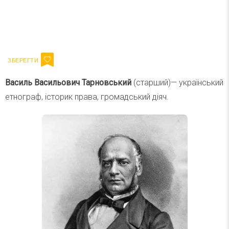
Ваш імейл
Підписатися
Email
Василь Васильович Тарновський
(старший)— український
етнограф, історик права, громадський діяч.