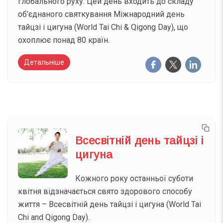
глобального руху. Цей день входить до складу
об’єднаного святкування Міжнародний день
тайцзі і цигуна (World Tai Chi & Qigong Day), що
охоплює понад 80 країн.
Детальніше
Всесвітній день тайцзі і
цигуна
Кожного року останньої суботи
квітня відзначається свято здорового способу
життя – Всесвітній день тайцзі і цигуна (World Tai
Chi and Qigong Day).