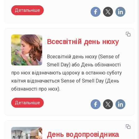
Детальніше
Всесвітній день нюху
Всесвітній день нюху (Sense of
Smell Day) або День обізнаності
про нюх відзначають щороку в останню суботу
квітня відзначається Sense of Smell Day (День
обізнаності про нюх).
Детальніше
День водопровідника