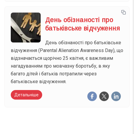
День обізнаності про
батьківське відчуження
День обізнаності про батьківське
відчуження (Parental Alienation Awareness Day), що
відзначається щорічно 25 квітня, є важливим
нагадуванням про мовчазну боротьбу, в яку
багато дітей і батьків потрапили через
батьківське відчуження.
Детальніше
Вже 6 років DAY TODAY складає для вас «