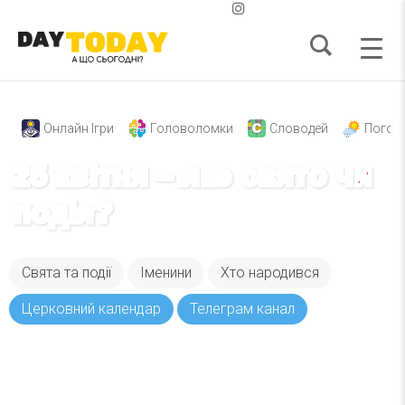
Онлайн Ігри
Головоломки
Словодей
Погод
25 квітня – яке свято чи
подія?
Свята та події
Іменини
Хто народився
Церковний календар
Телеграм канал
Вже 6 років DAY TODAY складає для вас «
Список свят на день
». Підписуйтесь на щоденну
розсилку зручним для вас способом.