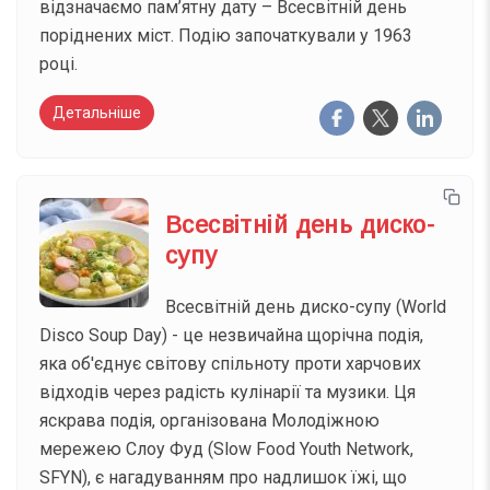
відзначаємо пам’ятну дату – Всесвітній день
поріднених міст. Подію започаткували у 1963
році.
Детальніше
Всесвітній день диско-
супу
Всесвітній день диско-супу (World
Disco Soup Day) - це незвичайна щорічна подія,
яка об'єднує світову спільноту проти харчових
відходів через радість кулінарії та музики. Ця
яскрава подія, організована Молодіжною
мережею Слоу Фуд (Slow Food Youth Network,
SFYN), є нагадуванням про надлишок їжі, що