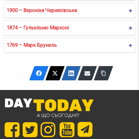
1900 – Вероніка Черняхівська
1874 – Гульєльмо Марконі
1769 – Марк Брунель