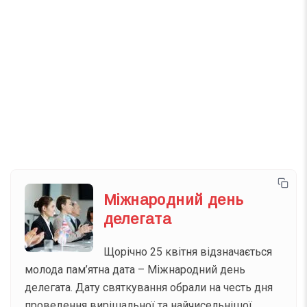
Список свят на день
». Підписуйтесь на щоденну
розсилку зручним для вас способом.
Телеграм
Інстаграм
Email
Підписатися
Ваш імейл
Міжнародний день
делегата
Щорічно 25 квітня відзначається
молода пам’ятна дата – Міжнародний день
делегата. Дату святкування обрали на честь дня
проведення вирішальної та найчисельнішої