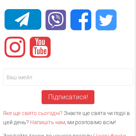
Підписатися!
Яке ще свято сьогодні?
Знаєте ще свята чи події в
цей день?
Напишіть нам
, ми розповімо всім!
Завітайте також до нашого розділу
Цікаві факти
.