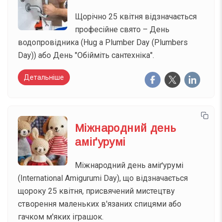
Щорічно 25 квітня відзначається
професійне свято – День
водопровідника (Hug a Plumber Day (Plumbers
Day)) або День "Обійміть сантехніка".
Детальніше
Міжнародний день
аміґурумі
Міжнародний день аміґурумі
(International Amigurumi Day), що відзначається
щороку 25 квітня, присвячений мистецтву
створення маленьких в'язаних спицями або
гачком м'яких іграшок.