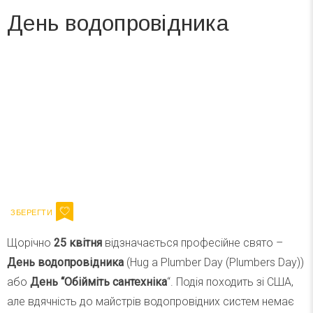
День водопровідника
Вже 6 років DAY TODAY складає для вас «
Список свят на день
». Підписуйтесь на щоденну розсилку
зручним для вас способом.
Телеграм
Інстаграм
Ваш імейл
Підписатися
Email
Щорічно
25 квітня
відзначається професійне свято –
День водопровідника
(Hug a Plumber Day (Plumbers Day))
або
День “Обійміть сантехніка
“. Подія походить зі США,
але вдячність до майстрів водопровідних систем немає