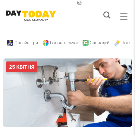
Онлайн Ігри
Головоломки
Словодей
Погод