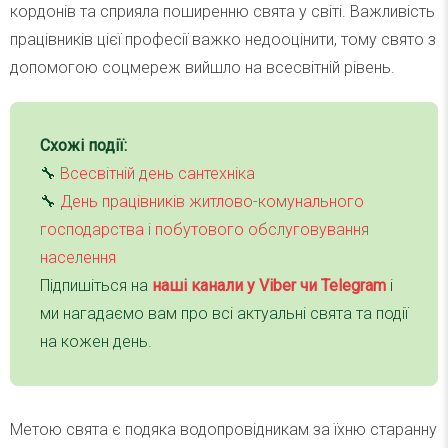
кордонів та сприяла поширенню свята у світі. Важливість
працівників цієї професії важко недооцінити, тому свято з
допомогою соцмереж вийшло на всесвітній рівень.
Схожі події:
🔧
Всесвітній день сантехніка
🔧
День працівників житлово-комунального
господарства і побутового обслуговування
населення
Підпишіться на
наші канали у Viber чи Telegra
m
і
ми нагадаємо вам про всі актуальні свята та події
на кожен день.
Метою свята є подяка водопровідникам за їхню старанну