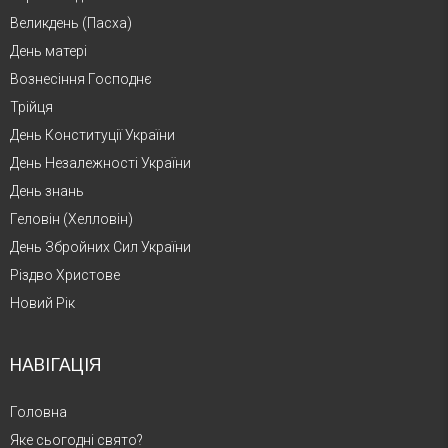
Великдень (Пасха)
День матері
Вознесіння Господнє
Трійця
День Конституції України
День Незалежності України
День знань
Геловін (Хелловін)
День Збройних Сил України
Різдво Христове
Новий Рік
НАВІГАЦІЯ
Головна
Яке сьогодні свято?