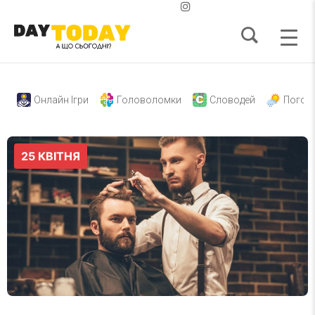
Онлайн Ігри
Головоломки
Словодей
Погод