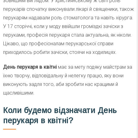
зовнішнім виглядом. У християнському ж світі роль
перукарів спочатку виконували лікарі й священики, також
перукарям надавали роль стоматолога та навіть хірурга.
У 17 сторіччі, коли у моду ввійшли громіздкі зачіски з
перуками, професія перукаря стала актуальна, як ніколи.
Цікаво, що професіоналам перукарської справи
приходилось робити зачіски, стоячи на ходилицях.
День перукаря
в квітні
має за мету подяку майстрам за
їхню творчу, відповідальну й нелегку працю, яку вони
виконують задля того, аби зробити нас кращими й
щасливішими.
Коли будемо відзначати День
перукаря в квітні?