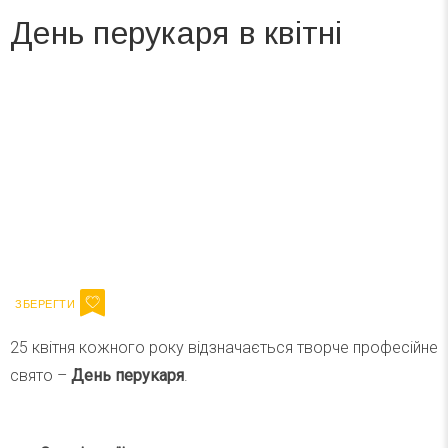
День перукаря в квітні
Вже 6 років DAY TODAY складає для вас «
Список свят на день
». Підписуйтесь на щоденну розсилку
зручним для вас способом.
Телеграм
Інстаграм
Ваш імейл
Підписатися
Email
25 квітня кожного року відзначається творче професійне
свято –
День перукаря
.