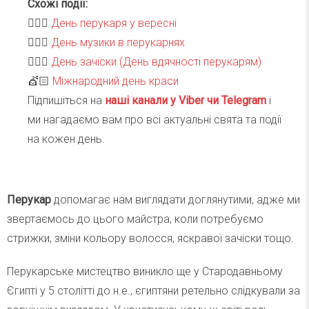
Схожі події:
💇🏻‍♀️
День перукаря у вересні
💇🏻‍♀️
День музики в перукарнях
💇🏻‍♀️
День зачіски (День вдячності перукарям)
💇🏻
Міжнародний день краси
Підпишіться на
наші канали у Viber чи Telegra
m
і
ми нагадаємо вам про всі актуальні свята та події
на кожен день.
Перукар
допомагає нам виглядати доглянутими, адже ми
звертаємось до цього майстра, коли потребуємо
стрижки, зміни кольору волосся, яскравої зачіски тощо.
Перукарське мистецтво виникло ще у Стародавньому
Єгипті у 5 столітті до н.е., єгиптяни ретельно слідкували за