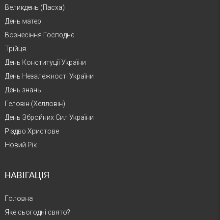
Великдень (Пасха)
День матері
Вознесіння Господнє
Трійця
День Конституції України
День Незалежності України
День знань
Геловін (Хелловін)
День Збройних Сил України
Різдво Христове
Новий Рік
НАВІГАЦІЯ
Головна
Яке сьогодні свято?