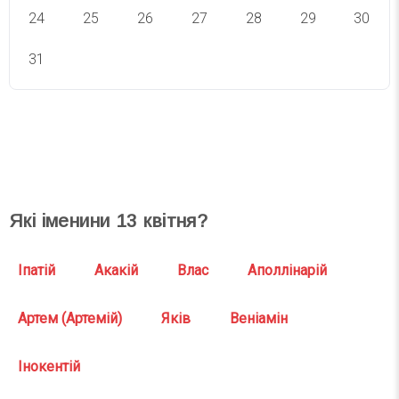
24
25
26
27
28
29
30
31
СВЯТА СЬОГОДНІ
СВЯТА ЗАВТРА
Які іменини
13
квітня?
Іпатій
Акакій
Влас
Аполлінарій
Артем (Артемій)
Яків
Веніамін
Інокентій