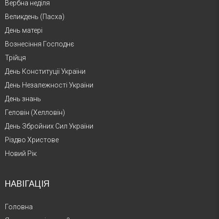
Вербна неділя
Великдень (Пасха)
День матері
Вознесіння Господнє
Трійця
День Конституції України
День Незалежності України
День знань
Геловін (Хелловін)
День Збройних Сил України
Різдво Христове
Новий Рік
НАВІГАЦІЯ
Головна