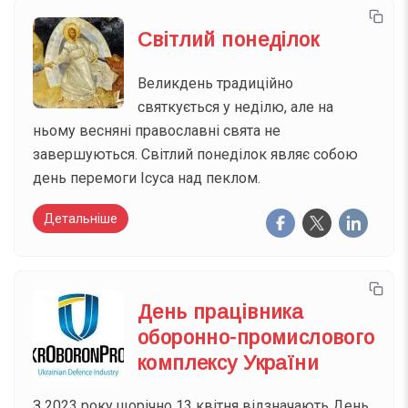
Світлий понеділок
Великдень традиційно
святкується у неділю, але на
ньому весняні православні свята не
завершуються. Світлий понеділок являє собою
день перемоги Ісуса над пеклом.
Детальніше
День працівника
оборонно-промислового
комплексу України
З 2023 року щорічно 13 квітня відзначають День