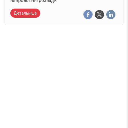
неврологічні розлади.
Детальніше
Вже 6 років DAY TODAY складає для вас «
Список свят на день
». Підписуйтесь на щоденну
розсилку зручним для вас способом.
Телеграм
Інстаграм
Email
Підписатися
Ваш імейл