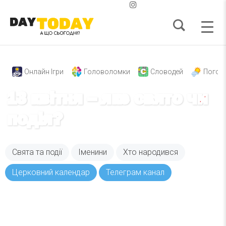
Онлайн Ігри
Головоломки
Словодей
Погод
13 квітня – яке свято чи
подія?
Свята та події
Іменини
Хто народився
Церковний календар
Телеграм канал
Вже 6 років DAY TODAY складає для вас «
Список свят на день
». Підписуйтесь на щоденну
розсилку зручним для вас способом.