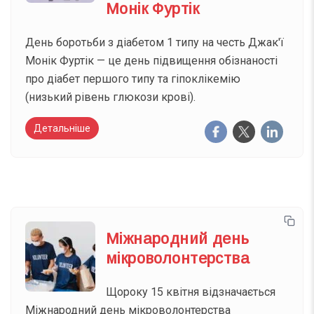
Монік Фуртік
День боротьби з діабетом 1 типу на честь Джак'ї
Монік Фуртік — це день підвищення обізнаності
про діабет першого типу та гіпоклікемію
(низький рівень глюкози крові).
Детальніше
Міжнародний день
мікроволонтерства
Щороку 15 квітня відзначається
Міжнародний день мікроволонтерства