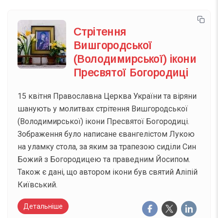
Стрітення
Вишгородської
(Володимирської) ікони
Пресвятої Богородиці
15 квітня Православна Церква України та віряни
шанують у молитвах стрітення Вишгородської
(Володимирської) ікони Пресвятої Богородиці.
Зображення було написане євангелістом Лукою
на уламку стола, за яким за трапезою сиділи Син
Божий з Богородицею та праведним Йосипом.
Також є дані, що автором ікони був святий Аліпій
Київський.
Детальніше