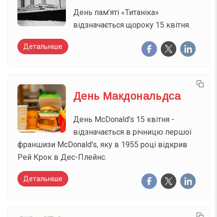
День пам’яті «Титаніка»
відзначається щороку 15 квітня.
Детальніше
День Макдональдса
День McDonald's 15 квітня -
відзначається в річницю першої
франшизи McDonald's, яку в 1955 році відкрив
Рей Крок в Дес-Плейнс.
Детальніше