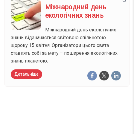
Міжнародний день
екологічних знань
Міжнародний день екологічних
знань відзначається світовою спільнотою
щороку 15 квітня. Організатори цього свята
ставлять собі за мету – поширення екологічних
знань планетою.
Детальніше
Вже 6 років DAY TODAY складає для вас «
Список свят на день
». Підписуйтесь на щоденну
розсилку зручним для вас способом.