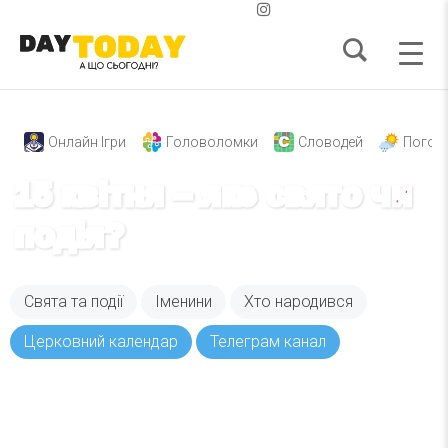
Онлайн Ігри
Головоломки
Словодей
Погод
15 квітня – яке свято чи
подія?
Свята та події
Іменини
Хто народився
Церковний календар
Телеграм канал
Вже 6 років DAY TODAY складає для вас «
Список свят на день
». Підписуйтесь на щоденну
розсилку зручним для вас способом.