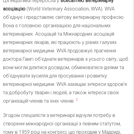
Ця ініціатива переросла у
Всесвітню ветеринарну
асоціацію
(World Veterinary Association, WVA). WVA
об’єднує і представляє світову ветеринарну професію.
Вона є головною організацією для національних
ветеринарних. Асоціацій та Міжнародних асоціацій
ветеринарних лікарів, які працюють у різних галузях
ветеринарної медицини. WVA продовжує прагнення
доктора Гамгі об’єднати ветеринарів з усього світу, щоб
вони могли ділитися досвідом, обмінюватися ідеями та
об’єднувати зусилля для просування і розвитку
ветеринарної медицини. WVA захищає інтереси здоров’я
та добробуту тварин і людей, а також інтереси своїх
2
організацій-членів та їхніх членів.
Згодом спеціалісти з ветеринарії відчули потребу в
створенні міжнародної організації з певним статутом,
тому в 1959 році на конгресі, що проходив у Мадриді,