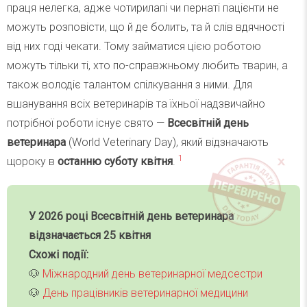
праця нелегка, адже чотирилапі чи пернаті пацієнти не
можуть розповісти, що й де болить, та й слів вдячності
від них годі чекати. Тому займатися цією роботою
можуть тільки ті, хто по-справжньому любить тварин, а
також володіє талантом спілкування з ними. Для
вшанування всіх ветеринарів та їхньої надзвичайно
потрібної роботи існує свято —
Всесвітній день
ветеринара
(World Veterinary Day), який відзначають
1
щороку в
останню суботу квітня
.
У 2026 році
Всесвітній день ветеринара
відзначається 25 квітня
Схожі події:
🐶
Міжнародний день ветеринарної медсестри
🐶
День працівників ветеринарної медицини