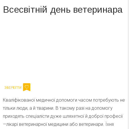
Всесвітній день ветеринара
Вже 6 років DAY TODAY складає для вас «
Список свят на день
». Підписуйтесь на щоденну розсилку
зручним для вас способом.
Телеграм
Інстаграм
Ваш імейл
Підписатися
Email
Кваліфікованої медичної допомоги часом потребують не
тільки люди, а й тварини. В такому разі на допомогу
приходять спеціалісти дуже шляхетної й доброї професії
—лікарі ветеринарної медицини або ветеринари. Їхня