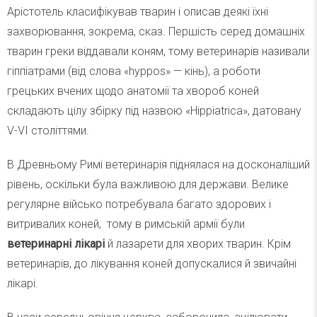
Арістотель класифікував тварин і описав деякі їхні
захворювання, зокрема, сказ. Першість серед домашніх
тварин греки віддавали коням, тому ветеринарів називали
гіппіатрами (від слова «hyppos» — кінь), а роботи
грецьких вчених щодо анатомії та хвороб коней
складають цілу збірку під назвою «Hippiatrica», датовану
V-VI століттями.
В Древньому Римі ветеринарія піднялася на досконаліший
рівень, оскільки була важливою для держави. Велике
регулярне військо потребувала багато здорових і
витривалих коней, тому в римській армії були
ветеринарні лікарі
й лазарети для хворих тварин. Крім
ветеринарів, до лікування коней допускалися й звичайні
лікарі.