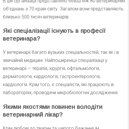
В цій організації представлено більш ніж 80 ветеринарних
об’єднань з 70 країн світу. Загалом вони представляють
близько 500 тисяч ветеринарів.
Які спеціалізації існують в професії
ветеринара?
У ветеринарії багато вузьких спеціальностей, так як і в
звичайній медицині. Найпоширеніші спеціалізації у
ветеринарії — терапія, хірургія, офтальмологія,
дерматологія, кардіологія, гастроентерологія,
кардіологія. Крім того, є спеціалісти, які працюють в
лабораторіях, проводячи мікробіологічні дослідження.
Якими якостями повинен володіти
ветеринарний лікар?
Крім любові до тварин та щирого бажання їм