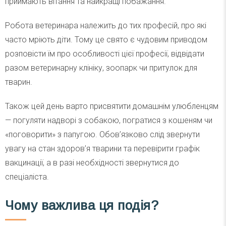
приймають вітання та найкращі побажання.
Робота ветеринара належить до тих професій, про які
часто мріють діти. Тому це свято є чудовим приводом
розповісти їм про особливості цієї професії, відвідати
разом ветеринарну клініку, зоопарк чи притулок для
тварин.
Також цей день варто присвятити домашнім улюбленцям
— погуляти надворі з собакою, погратися з кошеням чи
«поговорити» з папугою. Обов’язково слід звернути
увагу на стан здоров’я тварини та перевірити графік
вакцинації, а в разі необхідності звернутися до
спеціаліста.
Чому важлива ця подія?