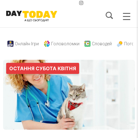
Онлайн Ігри
Головоломки
Словодей
Погод