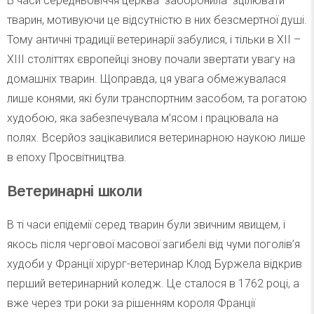
В часи середньовіччя церква заборонила зцілювати
тварин, мотивуючи це відсутністю в них безсмертної душі.
Тому античні традиції ветеринарії забулися, і тільки в XII –
XIII століттях європейці знову почали звертати увагу на
домашніх тварин. Щоправда, ця увага обмежувалася
лише конями, які були транспортним засобом, та рогатою
худобою, яка забезпечувала м’ясом і працювала на
полях. Всерйоз зацікавилися ветеринарною наукою лише
в епоху Просвітництва.
Ветеринарні школи
В ті часи епідемії серед тварин були звичним явищем, і
якось після чергової масової загибелі від чуми поголів’я
худоби у Франції хірург-ветеринар Клод Буржела відкрив
перший ветеринарний коледж. Це сталося в 1762 році, а
вже через три роки за рішенням короля Франції