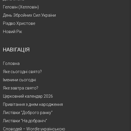
Геловін (Хелловін)
День Збройних Сил України
Різдво Христове
Новий Рік
НАВІГАЦІЯ
Головна
Яке сьогодні свято?
Іменини сьогодні
Яке завтра свято?
Церковний календар 2026
Привітання з днем народження
Листівки “Доброго ранку”
Листівки “На добраніч”
Словодей – Wordle українською