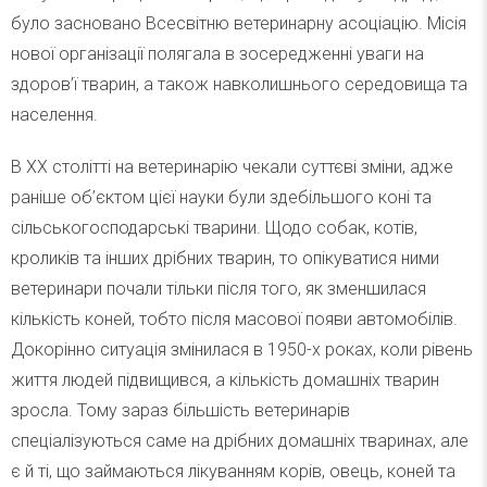
було засновано Всесвітню ветеринарну асоціацію. Місія
нової організації полягала в зосередженні уваги на
здоров’ї тварин, а також навколишнього середовища та
населення.
В XX столітті на ветеринарію чекали суттєві зміни, адже
раніше об’єктом цієї науки були здебільшого коні та
сільськогосподарські тварини. Щодо собак, котів,
кроликів та інших дрібних тварин, то опікуватися ними
ветеринари почали тільки після того, як зменшилася
кількість коней, тобто після масової появи автомобілів.
Докорінно ситуація змінилася в 1950-х роках, коли рівень
життя людей підвищився, а кількість домашніх тварин
зросла. Тому зараз більшість ветеринарів
спеціалізуються саме на дрібних домашніх тваринах, але
є й ті, що займаються лікуванням корів, овець, коней та