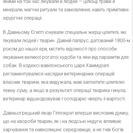
якими на той час лікували й людей — цілющі трави й
мінерали, магічні ритуали та замовляння, навіть примітивні
хірургічні операції.
В Давньому Єгипті існували спеціальні жерці-цілителі, які
лікували людей і тварин. Давній папірус, датований 1800-м
роком до нашої ери, містить відомості про способи
лікування великої рогатої худоби та ліки від паразитів для
собак. В кодексі вавілонського царя Хаммурапі
регламентувалися наслідки ветеринарних операцій:
власник тварини, яка видужала, мав заплатити цілителю
певну суму, а якщо в результаті операції тварина гинула,
ветеринар відшкодовував господарю чверть її вартості.
Давньогрецький лікар Гіппократ вперше висловив думку,
що на хвороби тварин, як і на людські недуги, впливає
харчування та навколишнє середовище, а не гнів богів.