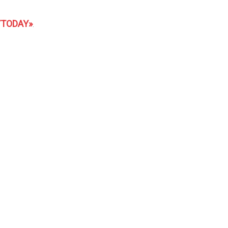
YTODAY»
.
нь
паму.
али DAY TODAY —
у дайджест