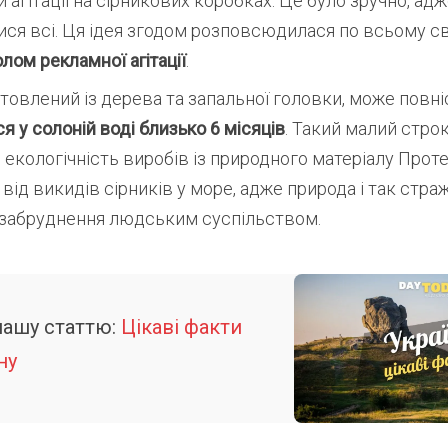
 агітації на сірникових коробках. Це було зручно, ад
ся всі. Ця ідея згодом розповсюдилася по всьому сві
лом рекламної агітації
.
отовлений із дерева та запальної головки, може повн
я у солоній воді близько 6 місяців
. Такий малий строк
екологічність виробів із природного матеріалу Проте
від викидів сірників у море, адже природа і так стра
 забруднення людським суспільством.
нашу статтю:
Цікаві факти
ну