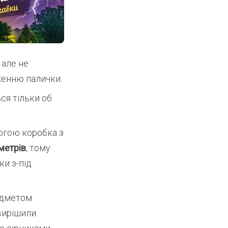
 але не
оженню палички.
ся тільки об
огою коробка з
метрів
, тому
ки з-під
едметом
вирішили