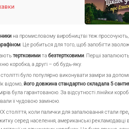
кавки
рники
на промисловому виробництві теж просочують,
арафіном
. Це робиться для того, щоб запобігти звол
вають
тертковими
та
безтертковими
. Перші запалюють
ню коробка, а другі – об будь-яку.
столітті було популярно виконувати заміри за допом
Як відомо,
його довжина стандартно складала 5 санти
мірів була гарантованою. За відсутності лінійки короб
авали її чудовою заміною.
XX століття, коли палички для запалювання стали пр
житку серед населення, американські рекламодавці 