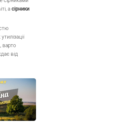
же сірниками
ті, а
сірники
істю
 утилізації
, варто
ждає від