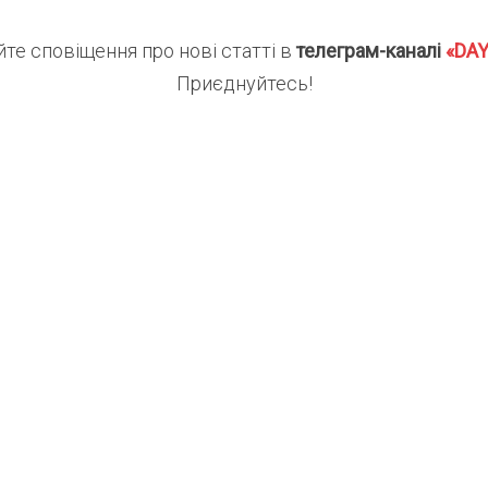
те сповіщення про нові статті в
телеграм-каналі
«DA
Приєднуйтесь!
Найцікавіше за тижде
Один лист на тиждень. Без с
Нові статті, добірки та корисні матері
в одному короткому листі.
Ваш email
Хоч
Email