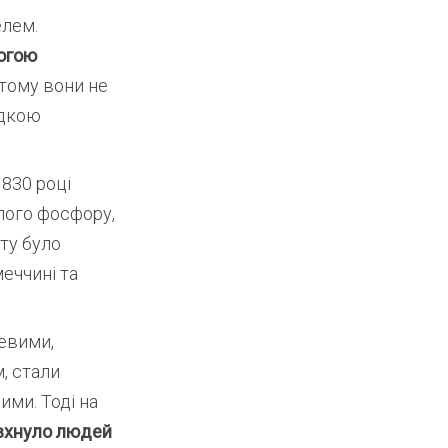
елем.
огою
 тому вони не
їдкою
1830 році
ілого фосфору,
ту було
еччині та
евими,
, стали
ими. Тоді на
овхнуло людей