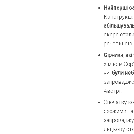
Найперші с
Конструкція
збільшуваль
скоро стали
речовиною.
Сірники, як
хіміком Сор
які
були
неб
запровадже
Австрії.
Спочатку ко
схожими на 
запроваджув
лицьову ст