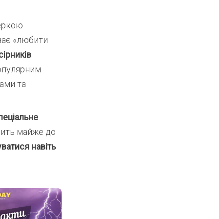
неркою
ачає «любити
сірників
:
популярним
ами та
пеціальне
дить майже до
ватися навіть