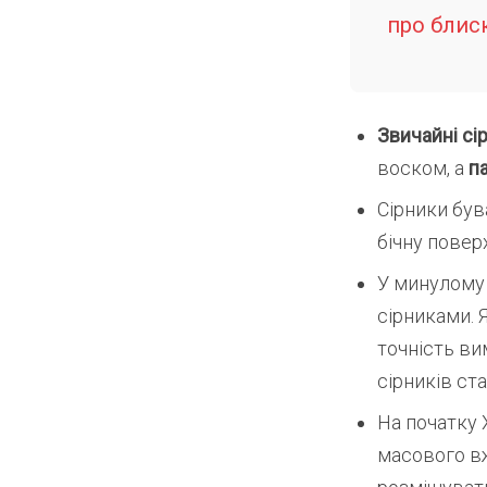
про блис
Звичайні сі
воском, а
п
Сірники бу
бічну поверх
У минулому 
сірниками. 
точність ви
сірників ст
На початку 
масового в