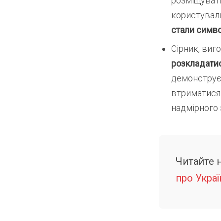
розміщувати
користували
стали симво
Сірник, виг
розкладатис
демонструє 
втриматися 
надмірного
Читайте 
про Украї