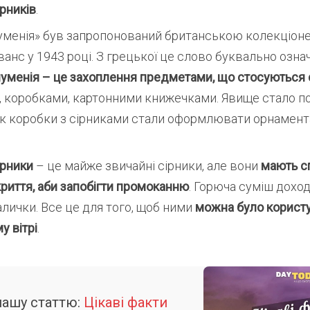
ірників
.
луменія» був запропонований британською колекціо
анс у 1943 році. З грецької це слово буквально озн
уменія – це захоплення предметами, що стосуються 
, коробками, картонними книжечками. Явище стало 
 як коробки з сірниками стали оформлювати орнамент
.
ірники
– це майже звичайні сірники, але вони
мають с
риття, аби запобігти промоканню
. Горюча суміш дохо
лички. Все це для того, щоб ними
можна було користу
у вітрі
.
нашу статтю:
Цікаві факти