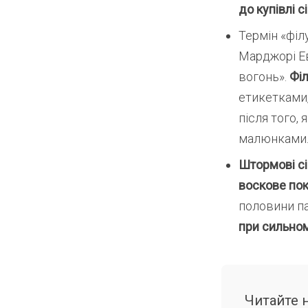
до купівлі с
Термін «фі
Марджорі Ев
вогонь».
Філ
етикетками
після того,
малюнками
Штормові с
воскове пок
половини па
при сильном
Читайте 