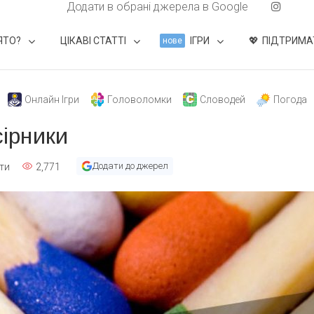
Додати в обрані джерела в Google
ЯТО?
ЦІКАВІ СТАТТІ
ІГРИ
ПІДТРИМА
нове
Онлайн Ігри
Головоломки
Словодей
Погода
сірники
Додати до джерел
кти
2,771