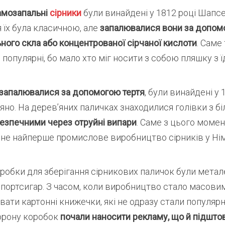
амозапальні
сірники
були винайдені у 1812 році Шапс
 їх була класичною, але
запалювалися вони за допом
ного скла або концентрованої сірчаної кислоти
. Саме
 популярні, бо мало хто міг носити з собою пляшку з 
і запалювалися за допомогою тертя
, були винайдені у 
’яно. На дерев’яних паличках знаходилися голівки з б
езпечними через отруйні випари
. Саме з цього момен
не найперше промислове виробництво сірників у Нім
робки для зберігання сірникових паличок були метал
портсигар. З часом, коли виробництво стало масовим
ати картонні книжечки, які не одразу стали популярн
орону коробок
почали наносити
рекламу, що й підшт