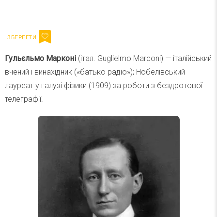
Ваш імейл
Підписатися
Email
Гульєльмо Марконі
(італ. Guglielmo Marconi) — італійський
вчений і винахідник («батько радіо»); Нобелівський
лауреат у галузі фізики (1909) за роботи з бездротової
телеграфії.