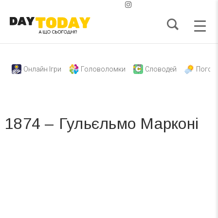
Онлайн Ігри
Головоломки
Словодей
Погод
1874 – Гульєльмо Марконі
Вже 6 років DAY TODAY складає для вас «
Список свят на день
». Підписуйтесь на щоденну розсилку
зручним для вас способом.
Телеграм
Інстаграм