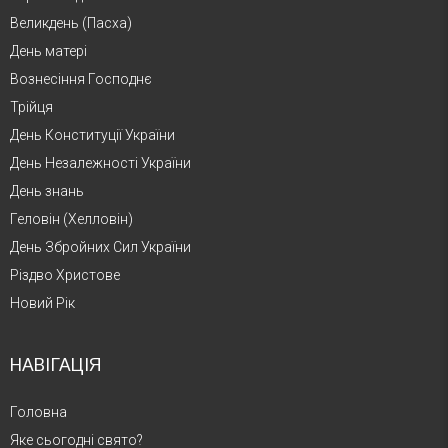
Великдень (Пасха)
День матері
Вознесіння Господнє
Трійця
День Конституції України
День Незалежності України
День знань
Геловін (Хелловін)
День Збройних Сил України
Різдво Христове
Новий Рік
НАВІГАЦІЯ
Головна
Яке сьогодні свято?