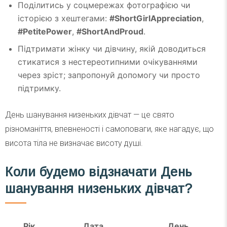
Поділитись у соцмережах фотографією чи
історією з хештегами:
#ShortGirlAppreciation
,
#PetitePower
,
#ShortAndProud
.
Підтримати жінку чи дівчину, якій доводиться
стикатися з нестереотипними очікуваннями
через зріст; запропонуй допомогу чи просто
підтримку.
День шанування низеньких дівчат — це свято
різноманіття, впевненості і самоповаги, яке нагадує, що
висота тіла не визначає висоту душі.
Коли будемо відзначати День
шанування низеньких дівчат?
Рік
Дата
День