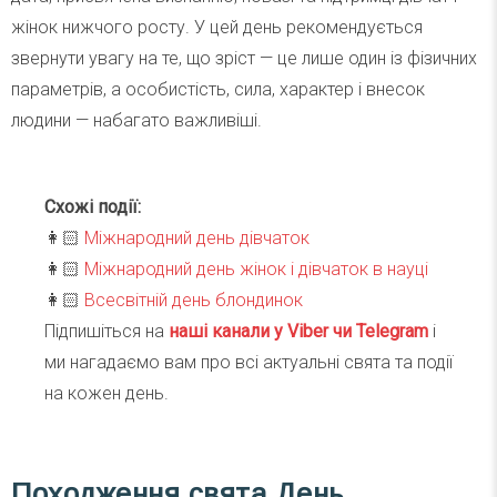
жінок нижчого росту. У цей день рекомендується
звернути увагу на те, що зріст — це лише один із фізичних
параметрів, а особистість, сила, характер і внесок
людини — набагато важливіші.
Схожі події:
👩🏻
Міжнародний день дівчаток
👩🏻
Міжнародний день жінок і дівчаток в науці
👩🏻
Всесвітній день блондинок
Підпишіться на
наші канали у Viber чи Telegra
m
і
ми нагадаємо вам про всі актуальні свята та події
на кожен день.
Походження свята День