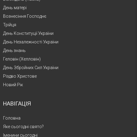
День матері
Вознесіння Господнє
Трійця
День Конституції України
День Незалежності України
День знань
Геловін (Хелловін)
День Збройних Сил України
Різдво Христове
Новий Рік
НАВІГАЦІЯ
Головна
Яке сьогодні свято?
Іменини сьогодні