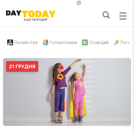
Онлайн Ігри
Головоломки
Словодей
Погод