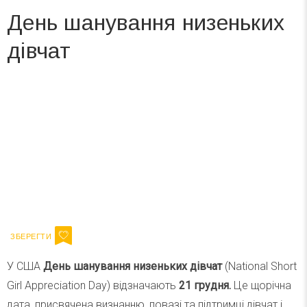
День шанування низеньких
дівчат
Вже 6 років DAY TODAY складає для вас «
Список свят на день
». Підписуйтесь на щоденну розсилку
зручним для вас способом.
Телеграм
Інстаграм
Ваш імейл
Підписатися
Email
У США
День шанування низеньких дівчат
(National Short
Girl Appreciation Day) відзначають
21 грудня.
Це щорічна
дата, присвячена визнанню, повазі та підтримці дівчат і