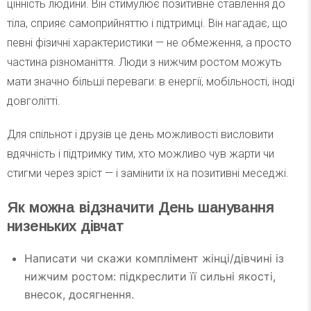
цінність людини. Він стимулює позитивне ставлення до
тіла, сприяє самоприйняттю і підтримці. Він нагадає, що
певні фізичні характеристики — не обмеження, а просто
частина різноманіття. Люди з нижчим ростом можуть
мати значно більші переваги: в енергії, мобільності, іноді
довголітті.
Для спільнот і друзів це день можливості висловити
вдячність і підтримку тим, хто можливо чув жарти чи
стигми через зріст — і замінити їх на позитивні меседжі.
Як можна відзначити День шанування
низеньких дівчат
Написати чи скажи комплімент жінці/дівчині із
нижчим ростом: підкреслити її сильні якості,
внесок, досягнення.