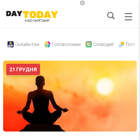
Онлайн Ігри
Головоломки
Словодей
Погод