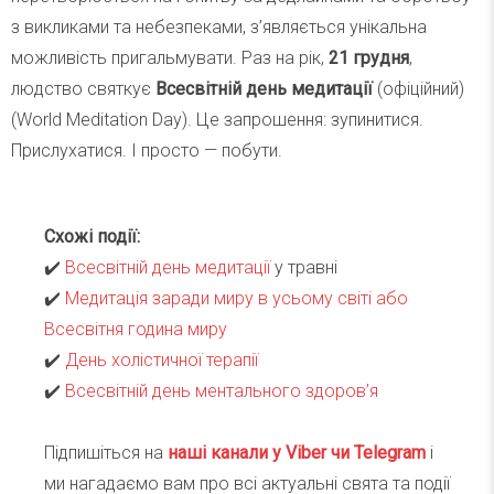
з викликами та небезпеками, з’являється унікальна
можливість пригальмувати. Раз на рік,
21 грудня
,
людство святкує
Всесвітній день медитації
(офіційний)
(World Meditation Day). Це запрошення: зупинитися.
Прислухатися. І просто — побути.
Схожі події:
✔️
Всесвітній день медитації
у травні
✔️
Медитація заради миру в усьому світі або
Всесвітня година миру
✔️
День холістичної терапії
✔️
Всесвітній день ментального здоров’я
Підпишіться на
наші канали у Viber чи Telegra
m
і
ми нагадаємо вам про всі актуальні свята та події