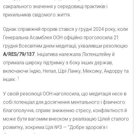
сакрального значення у середовищі практиків і
прихильників свідомого життя.
Однак справжній прорив стався у грудні 2024 року, коли
Генеральна Асамблея ООН офіційно проголосила 21
грудня Всесвітнім днем медитації, ухваливши резолюцію
A/RES/79/137
. Ініціатива належала Ліхтенштейну й
отримала широку підтримку з боку інших держав,
включаючи Індію, Непал, Шрі-Ланку, Мексику, Андорру та
1
інших.
У своїй резолюції ООН наголосила, що медитація несе в
собі потенціал для досягнення ментального і фізичного
благополуччя, сприяє зниженню стресу, конфліктності й
може бути вагомим внеском у реалізацію Цілей сталого
розвитку, зокрема Цілі №3 — “Добре здоров’я і