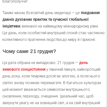
благополуччя”.
Таким чином, Всесвітній день медитації — це
поєднання
давніх духовних практик та сучасної глобальної
ініціативи
, визнаної на найвищому міжнародному рівні.
Це день, коли особистий внутрішній спокій стає частиною
колективного прагнення людства до миру й гармонії.
Чому саме 21 грудня?
Ця дата обрана не випадково. 21 грудня —
день
зимового сонцестояння
у північній півкулі, найкоротший
день року, коли темрява досягає апогею, а після нього
світло знову починає перемагати. В багатьох культурах
цей момент вважається символом внутрішнього
оновлення, переходу, очищення. Ідеальний час, щоб
звернути увагу не на зовнішній світ, а на свій внутрішній.