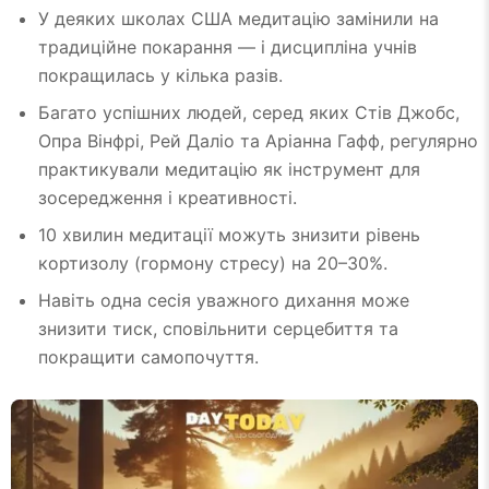
У деяких школах США медитацію замінили на
традиційне покарання — і дисципліна учнів
покращилась у кілька разів.
Багато успішних людей, серед яких Стів Джобс,
Опра Вінфрі, Рей Даліо та Аріанна Гафф, регулярно
практикували медитацію як інструмент для
зосередження і креативності.
10 хвилин медитації можуть знизити рівень
кортизолу (гормону стресу) на 20–30%.
Навіть одна сесія уважного дихання може
знизити тиск, сповільнити серцебиття та
покращити самопочуття.