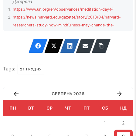
https://www.un.org/en/observances/meditation-day
↩
https://news.harvard.edu/gazette/story/2018/04/harvard-
researchers-study-how-mindfulness-may-change-the-
brain-in-depressed-patients/
↩
https://pmc.ncbi.nlm.nih.gov/articles/PMC10355843/
↩
https://www.health.harvard.edu/newsletter_article/Meditation_in
Tags:
21 ГРУДНЯ
СЕРПЕНЬ 2026
ПН
ВТ
СР
ЧТ
ПТ
СБ
НД
1
2