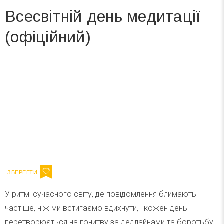
Всесвітній день медитації
(офіційний)
Вже 6 років DAY TODAY складає для вас «
Список свят на день
». Підписуйтесь на щоденну розсилку
зручним для вас способом.
Телеграм
Інстаграм
Ваш імейл
Підписатися
Email
У ритмі сучасного світу, де повідомлення блимають
частіше, ніж ми встигаємо вдихнути, і кожен день
перетворюється на гонитву за дедлайнами та боротьбу