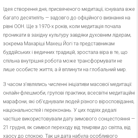
Ідея створення дня, присвяченого медитації, існувала вже
багато десятиліть — задовго до офіційного визнання на
рівні ООН. Ще з 1970-х років, коли медитація почала
проникати в західну культуру завдяки духовним лідерам,
зокрема Махаріші Махеш Йогі та представникам
буддійських і ведичних традицій, зростала віра в те, що
спільна внутрішня робота може трансформувати не
лише особисте життя, а й вплинути на глобальний мир.
З часом з’являлись численні ініціативи масової медитації:
онлайн-флешмоби, групові практики, всесвітні медитаційні
марафони, які об’єднували людей різного віросповідання,
національностей і переконань. У цих подіях дедалі
частіше використовували дату зимового сонцестояння —
21 грудня, як символ переходу від темряви до світла, від
хаосу до спокою. Так ця дата набула особливого