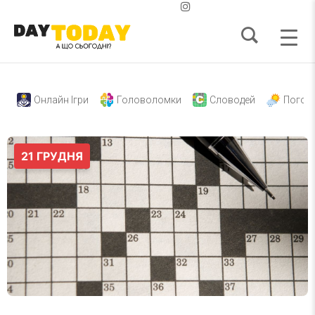
Онлайн Ігри
Головоломки
Словодей
Погод