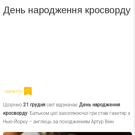
День народження кросворду
Вже 6 років DAY TODAY складає для вас «
Список свят на день
». Підписуйтесь на щоденну розсилку
зручним для вас способом.
Телеграм
Інстаграм
Ваш імейл
Підписатися
Email
Щорічно
21 грудня
світ відзначає
День народження
кросворду
. Батьком цієї захоплюючої гри став газетяр з
Нью-Йорку – англієць за походженням Артур Вінн.