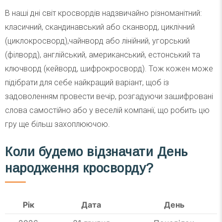
В наші дні світ кросвордів надзвичайно різноманітний:
класичний, скандинавський або сканворд, циклічний
(циклокросворд),чайнворд або лінійний, угорський
(філворд), англійський, американський, естонський та
ключворд (кейворд, шифрокросворд). Тож кожен може
підібрати для себе найкращий варіант, щоб із
задоволенням провести вечір, розгадуючи зашифровані
слова самостійно або у веселій компанії, що робить цю
гру ще більш захоплюючою.
Коли будемо відзначати День
народження кросворду?
Рік
Дата
День