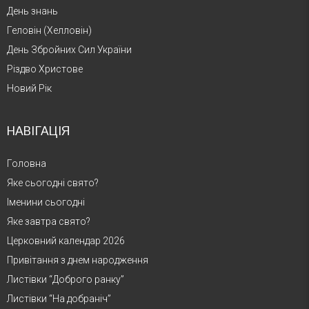
День знань
Геловін (Хелловін)
День Збройних Сил України
Різдво Христове
Новий Рік
НАВІГАЦІЯ
Головна
Яке сьогодні свято?
Іменини сьогодні
Яке завтра свято?
Церковний календар 2026
Привітання з днем народження
Листівки “Доброго ранку”
Листівки “На добраніч”