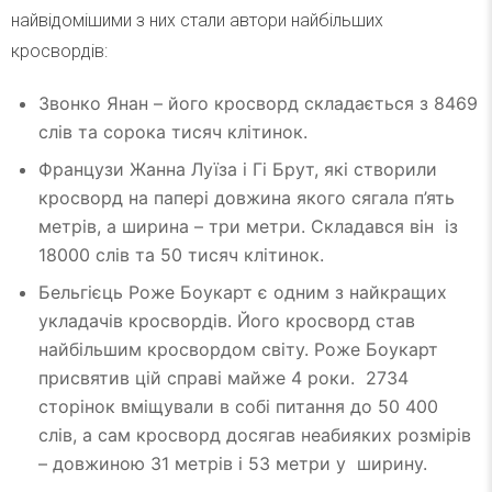
найвідомішими з них стали автори найбільших
кросвордів:
Звонко Янан – його кросворд складається з 8469
слів та сорока тисяч клітинок.
Французи Жанна Луїза і Гі Брут, які створили
кросворд на папері довжина якого сягала п’ять
метрів, а ширина – три метри. Складався він із
18000 слів та 50 тисяч клітинок.
Бельгієць Роже Боукарт є одним з найкращих
укладачів кросвордів. Його кросворд став
найбільшим кросвордом світу. Роже Боукарт
присвятив цій справі майже 4 роки. 2734
сторінок вміщували в собі питання до 50 400
слів, а сам кросворд досягав неабияких розмірів
– довжиною 31 метрів і 53 метри у ширину.