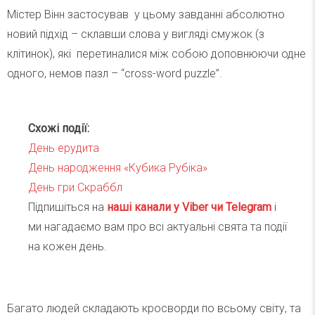
Містер Вінн застосував у цьому завданні абсолютно
новий підхід – склавши слова у вигляді смужок (з
клітинок), які перетиналися між собою доповнюючи одне
одного, немов пазл – “cross-word puzzle”.
Схожі події:
День ерудита
День народження «Кубика Рубіка»
День гри Скраббл
Підпишіться на
наші канали у Viber чи Telegra
m
і
ми нагадаємо вам про всі актуальні свята та події
на кожен день.
Багато людей складають кросворди по всьому світу, та