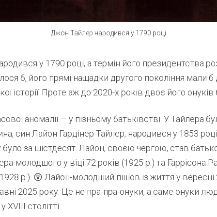
Джон Тайлер народився у 1790 році
родився у 1790 році, а термін його президентства ро
лося б, його прямі нащадки другого покоління мали б
ї історії. Проте аж до 2020-х років двоє його онуків 
сової аномалії — у пізньому батьківстві. У Тайлера бул
ина, син Лайон Гардінер Тайлер, народився у 1853 році
було за шістдесят. Лайон, своєю чергою, став бать
ера-молодшого у віці 72 років (1925 р.) та Гаррісона 
 (1928 р.). 😲 Лайон-молодший пішов із життя у вересні 
равні 2025 року. Це не пра-пра-онуки, а саме онуки лю
 XVIII столітті.