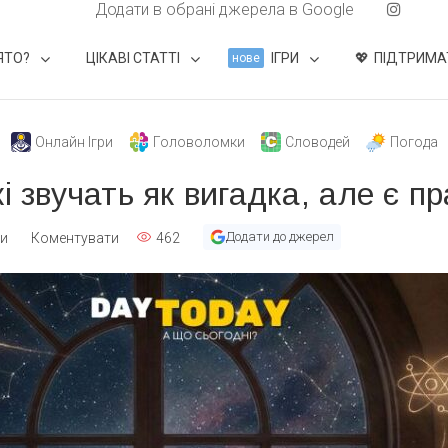
Додати в обрані джерела в Google
ЯТО?
ЦІКАВІ СТАТТІ
ІГРИ
ПІДТРИМА
нове
Онлайн Ігри
Головоломки
Словодей
Погода
і звучать як вигадка, але є п
Додати до джерел
ти
Коментувати
462