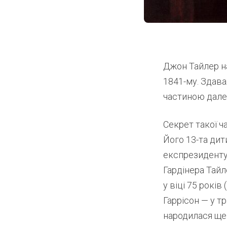
Джон Тайлер на
1841-му. Здава
частиною далеко
Секрет такої ча
Його 13-та дит
експрезиденту 
Гардінера Тайл
у віці 75 років
Гаррісон — у т
народилася ще у