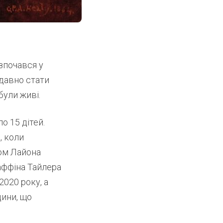
зпочався у
 давно стати
були живі.
о 15 дітей.
, коли
ком Лайона
Раффіна Тайлера
2020 року, а
дини, що