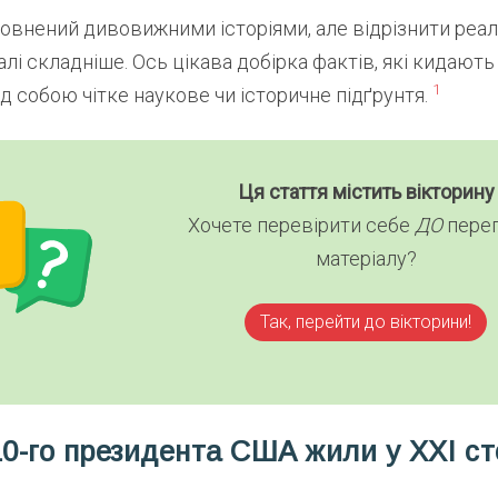
овнений дивовижними історіями, але відрізнити реал
лі складніше. Ось цікава добірка фактів, які кидають в
1
д собою чітке наукове чи історичне підґрунтя.
Ця стаття містить вікторину
Хочете перевірити себе
ДО
пере
матеріалу?
Так, перейти до вікторини!
10-го президента США жили у XXI ст