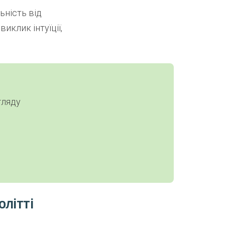
ьність від
иклик інтуїції,
гляду
олітті