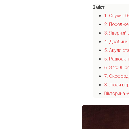
Зміст
1. Онуки 10
2. Походжен
3. Ядерний
4. Драбини 
5. Акули с
5. Радіоакт
6. З 2000 
7. Оксфорд 
8. Люди вкр
Вікторина «