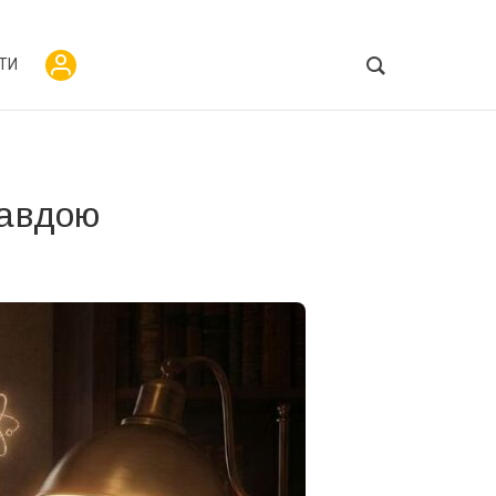
ТИ
равдою