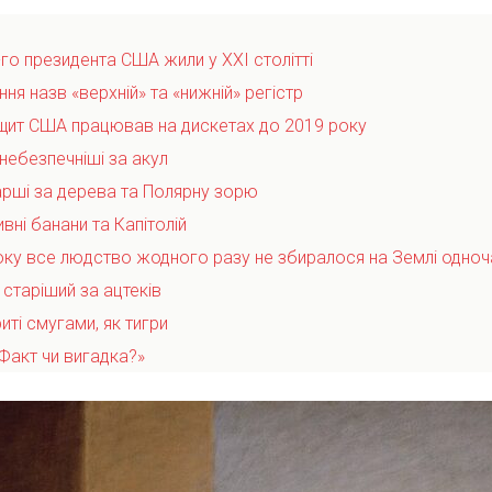
-го президента США жили у XXI столітті
ня назв «верхній» та «нижній» регістр
 щит США працював на дискетах до 2019 року
небезпечніші за акул
тарші за дерева та Полярну зорю
ивні банани та Капітолій
року все людство жодного разу не збиралося на Землі одно
старіший за ацтеків
иті смугами, як тигри
Факт чи вигадка?»